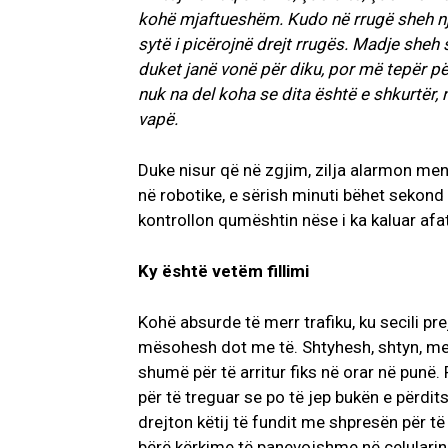
kohë mjaftueshëm. Kudo në rrugë sheh nje
sytë i picërojnë drejt rrugës. Madje she
duket janë vonë për diku, por më tepër p
nuk na del koha se dita është e shkurtër
vapë.
Duke nisur që në zgjim, zilja alarmon me
në robotike, e sërish minuti bëhet sekon
kontrollon qumështin nëse i ka kaluar afa
Ky është vetëm fillimi
Kohë absurde të merr trafiku, ku secili pr
mësohesh dot me të. Shtyhesh, shtyn, me l
shumë për të arritur fiks në orar në punë
për të treguar se po të jep bukën e përd
drejton këtij të fundit me shpresën për t
bërë kërkime të panevojshme në celularin t