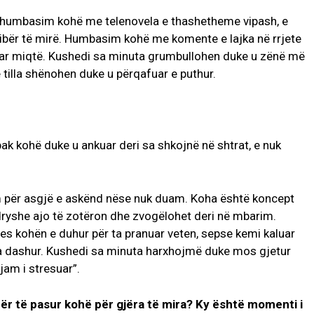
 do humbasim kohë me telenovela e thashetheme vipash, e
 libër të mirë. Humbasim kohë me komente e lajka në rrjete
uar miqtë. Kushedi sa minuta grumbullohen duke u zënë më
të tilla shënohen duke u përqafuar e puthur.
ak kohë duke u ankuar deri sa shkojnë në shtrat, e nuk
 për asgjë e askënd nëse nuk duam. Koha është koncept
dryshe ajo të zotëron dhe zvogëlohet deri në mbarim.
tes kohën e duhur për ta pranuar veten, sepse kemi kaluar
na dashur. Kushedi sa minuta harxhojmë duke mos gjetur
“jam i stresuar”.
r të pasur kohë për gjëra të mira? Ky është momenti i