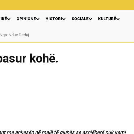
TIKË
OPINIONE
HISTORI
SOCIALE
KULTURË
Nga: Ndue Dedaj
pasur kohë.
nt me ankesën në majë të gjuhës se asnjëherë nuk kemi