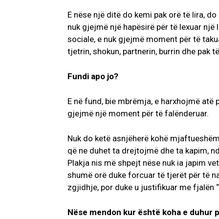
E nëse një ditë do kemi pak orë të lira,
nuk gjejmë një hapësirë për të lexuar një
sociale, e nuk gjejmë moment për të tak
tjetrin, shokun, partnerin, burrin dhe pak 
Fundi apo jo?
E në fund, bie mbrëmja, e harxhojmë atë p
gjejmë një moment për të falënderuar.
Nuk do ketë asnjëherë kohë mjaftueshëm
që ne duhet ta drejtojmë dhe ta kapim, n
Plakja nis më shpejt nëse nuk ia japim ve
shumë orë duke forcuar të tjerët për të 
zgjidhje, por duke u justifikuar me fjalën 
Nëse mendon kur është koha e duhur pë