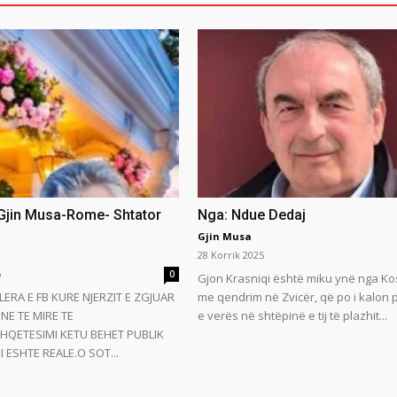
 Gjin Musa-Rome- Shtator
Nga: Ndue Dedaj
Gjin Musa
28 Korrik 2025
5
0
Gjon Krasniqi është miku ynë nga Ko
LERA E FB KURE NJERZIT E ZGJUAR
me qendrim në Zvicër, që po i kalon
NE TE MIRE TE
e verës në shtëpinë e tij të plazhit...
HQETESIMI KETU BEHET PUBLIK
 ESHTE REALE.O SOT...