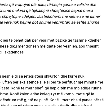
rëz që vrapojnë për diku, tërheqin çanta e valixhe dhe
h shumë makina që tejkalojnë shpejtësinë sepse mesa
ërshpejtojnë vdekjen. Justifikohemi me idenë se në dimër
, në verë nuk bëjmë dot shumë veprimtari së është shumë
ndjen të bëhet gati për veprimet bazike që tashmë kthehen
d nëse diku mendohesh më gjatë për veshjen, apo thjesht
ti i skadencës.
ej nesh e di sa jetëgjatësi shkurton dhe kurrë nuk
uftën për ekzistencë si e si për të përfituar një minutë më
. Pastaj kohë të merr shefi që hap ditën me mbledhje rutinë
itshme. Kohë kalon edhe kolegu yt më komplimete që ia
ë qëndruar më gjatë në punë. Kohë i merr dhe ti punës për të
ënd, apo në rrjete sociale, e diku tjetër, dhe në fund