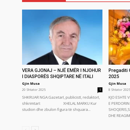
VERA GJONAJ – NJË EMËR I NJOHUR
Pregaditi
I DIASPORËS SHQIPTARE NË ITALI
2025
Gjin Musa
Gjin Musa
20 Shtator 2025
8 Shtator 202
1
SHKRUAR NGA:GazetarI, publicistI, redaktorI,
KJO ESHTE V
shkrimtarI: XHELAL MARKU Kur
E PERDORIN 
studion dhe zbulon figura të shquara...
SHOQERIS,S
DHE REAGIMI