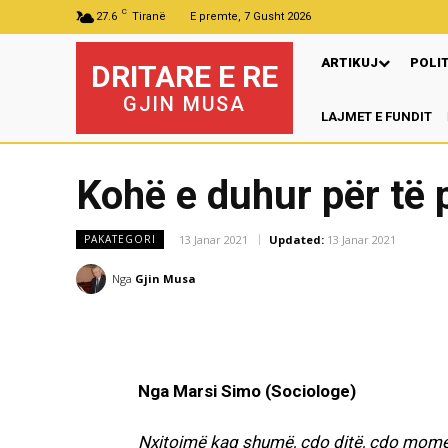
C
27.6
Tiranë
E premte, 7 Gusht 2026
ARTIKUJ
POLI
DRITARE E RE
GJIN MUSA
LAJMET E FUNDIT
Kohë e duhur për të 
13 Janar 2021
Updated:
13 Janar 2021
PAKATEGORI
Nga
Gjin Musa
Nga Marsi Simo (Sociologe)
Nxitojmë kaq shumë, çdo ditë, çdo mome