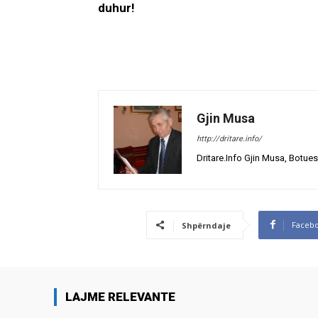
duhur!
Gjin Musa
http://dritare.info/
Dritare.Info Gjin Musa, Botues
Faceb
Shpërndaje
LAJME RELEVANTE