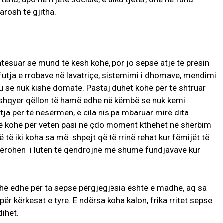
rosh të gjitha.
htësuar se mund të kesh kohë, por jo sepse atje të presin
futja e rrobave në lavatriçe, sistemimi i dhomave, mendimi
egu se nuk kishe domate. Pastaj duhet kohë për të shtruar
u ushqyer qëllon të hamë edhe në këmbë se nuk kemi
a për të nesërmen, e cila nis pa mbaruar mirë dita
rrë kohë për veten pasi në çdo moment kthehet në shërbim
 të iki koha sa më shpejt që të rrinë rehat kur fëmijët të
urrërohen i luten të qëndrojnë më shumë fundjavave kur
ohë edhe për ta sepse përgjegjësia është e madhe, aq sa
r kërkesat e tyre. E ndërsa koha kalon, frika rritet sepse
ihet.