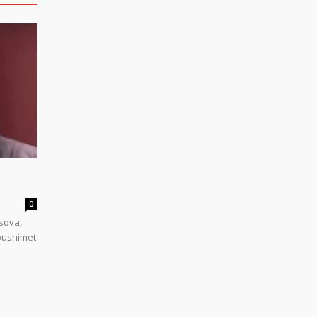
0
sova,
 pushimet