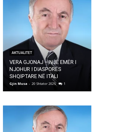
AKTUALITET
AKTUALITET
VERA GJONAJ – NJË EMËR I
NJOHUR I DIASPORËS
Pregaditi Gji
SHQIPTARE NË ITALI
Shtator 2025
Gjin Musa
-
20 Shtator 2025
1
Gjin Musa
-
8 Shtat