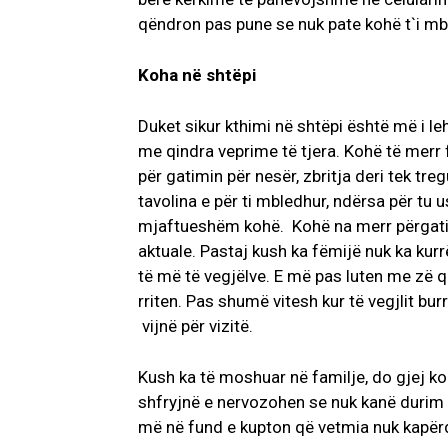
qëndron pas pune se nuk pate kohë t`i mba
Koha në shtëpi
Duket sikur kthimi në shtëpi është më i le
me qindra veprime të tjera. Kohë të merr 
për gatimin për nesër, zbritja deri tek tr
tavolina e për ti mbledhur, ndërsa për t
mjaftueshëm kohë. Kohë na merr përgatitj
aktuale. Pastaj kush ka fëmijë nuk ka ku
të më të vegjëlve. E më pas luten me zë që
rriten. Pas shumë vitesh kur të vegjlit b
vijnë për vizitë.
Kush ka të moshuar në familje, do gjej k
shfryjnë e nervozohen se nuk kanë durim pë
më në fund e kupton që vetmia nuk kapërd