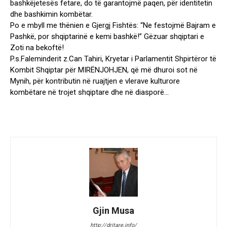
bashkëjetesës fetare, do të garantojmë paqen, për identitetin
dhe bashkimin kombëtar.
Po e mbyll me thënien e Gjergj Fishtës: “Ne festojmë Bajram e
Pashkë, por shqiptarinë e kemi bashkë!” Gëzuar shqiptari e
Zoti na bekoftë!
P.s.Faleminderit z.Can Tahiri, Kryetar i Parlamentit Shpirtëror të
Kombit Shqiptar për MIRËNJOHJEN, që më dhuroi sot në
Mynih, për kontributin në ruajtjen e vlerave kulturore
kombëtare në trojet shqiptare dhe në diasporë…
Gjin Musa
http://dritare.info/