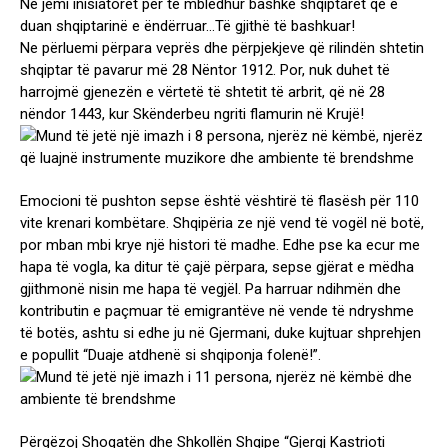
Ne jemi inisiatoret për të mbledhur bashkë shqiptarët që e
duan shqiptarinë e ëndërruar…Të gjithë të bashkuar!
Ne përluemi përpara veprës dhe përpjekjeve që rilindën shtetin
shqiptar të pavarur më 28 Nëntor 1912. Por, nuk duhet të
harrojmë gjenezën e vërtetë të shtetit të arbrit, që në 28
nëndor 1443, kur Skënderbeu ngriti flamurin në Krujë!
Emocioni të pushton sepse është vështirë të flasësh për 110
vite krenari kombëtare. Shqipëria ze një vend të vogël në botë,
por mban mbi krye një histori të madhe. Edhe pse ka ecur me
hapa të vogla, ka ditur të çajë përpara, sepse gjërat e mëdha
gjithmonë nisin me hapa të vegjël. Pa harruar ndihmën dhe
kontributin e paçmuar të emigrantëve në vende të ndryshme
të botës, ashtu si edhe ju në Gjermani, duke kujtuar shprehjen
e popullit “Duaje atdhenë si shqiponja folenë!”.
Përgëzoj Shoqatën dhe Shkollën Shqipe “Gjergj Kastrioti