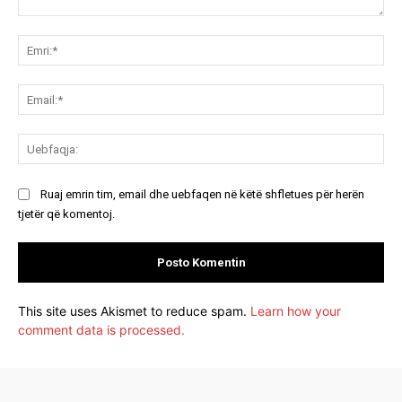
Koment:
Emr
Ema
Ue
Ruaj emrin tim, email dhe uebfaqen në këtë shfletues për herën
tjetër që komentoj.
This site uses Akismet to reduce spam.
Learn how your
comment data is processed.