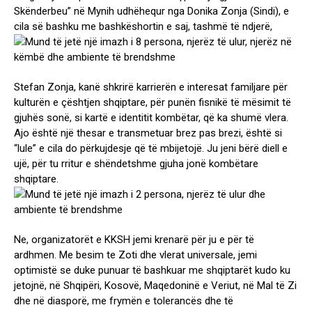
Skënderbeu” në Mynih udhëhequr nga Donika Zonja (Sindi), e
cila së bashku me bashkëshortin e saj, tashmë të ndjerë,
Stefan Zonja, kanë shkrirë karrierën e interesat familjare për
kulturën e çështjen shqiptare, për punën fisnikë të mësimit të
gjuhës sonë, si kartë e identitit kombëtar, që ka shumë vlera.
Ajo është një thesar e transmetuar brez pas brezi, është si
“lule” e cila do përkujdesje që të mbijetojë. Ju jeni bërë diell e
ujë, për tu rritur e shëndetshme gjuha jonë kombëtare
shqiptare.
Ne, organizatorët e KKSH jemi krenarë për ju e për të
ardhmen. Me besim te Zoti dhe vlerat universale, jemi
optimistë se duke punuar të bashkuar me shqiptarët kudo ku
jetojnë, në Shqipëri, Kosovë, Maqedoninë e Veriut, në Mal të Zi
dhe në diasporë, me frymën e tolerancës dhe të