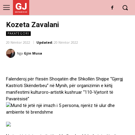
GJ
DRITARE E RE
Kozeta Zavalani
PAKATEGORI
20 Nëntor 2022
Updated:
20 Nëntor 2022
Nga
Gjin Musa
Falenderoj për ftesën Shoqatën dhe Shkollën Shqipe “Gjergj
Kastrioti Skënderbeu” në Mynih, për organizimin e këtij
manifestimi kulturoro-artistik kushruar “110-Vjetorit të
Pavarësisë”