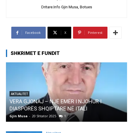
Dritare.Info Gjin Musa, Botues
Facebook
X
Pinterest
SHKRIMET E FUNDIT
AKTUALITET
Pregaditi Gjin Musa-Rome- Shtator 2025
Gjin Musa
-
8 Shtator 2025
0
Aktualitet