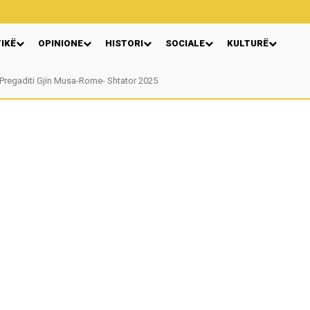
TIKË
OPINIONE
HISTORI
SOCIALE
KULTURË
egaditi Gjin Musa-Rome- Shtator 2025
Nga: Ndue Dedaj