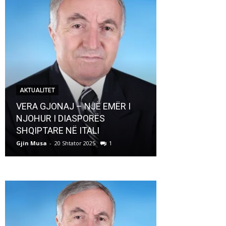
AKTUALITET
AKTUALITET
VERA GJONAJ – NJË EMËR I
NJOHUR I DIASPORËS
Pregaditi Gji
SHQIPTARE NË ITALI
Shtator 2025
Gjin Musa
-
20 Shtator 2025
1
Gjin Musa
-
8 Shtat