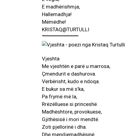
E madhërishmja,
Hallemadhja!
Mëmëdhe!
KRISTAQ@TURTULLI
“”””””””””””””””””””””””
Vjeshta
Me vjeshtën e parë u marrosa,
Çmendurit e dashurova.
Verbërisht, kudo e ndoqa.
E bukur sa më s’ka,
Pa frymë më la,
Rrëzëlluese si princeshë.
Madhështore, provokuese,
Gjithësisë i mori mendtë.
Zoti pjellorinë i dha.
Dhe mendjemadhësinë.