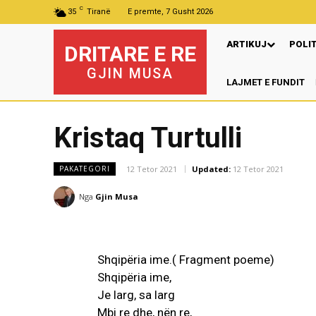
C
35
Tiranë
E premte, 7 Gusht 2026
ARTIKUJ
POLI
DRITARE E RE
GJIN MUSA
LAJMET E FUNDIT
Pr
Kristaq Turtulli
12 Tetor 2021
Updated:
12 Tetor 2021
PAKATEGORI
Nga
Gjin Musa
Shqipëria ime.( Fragment poeme)
Shqipëria ime,
Je larg, sa larg
Mbi re dhe, nën re,