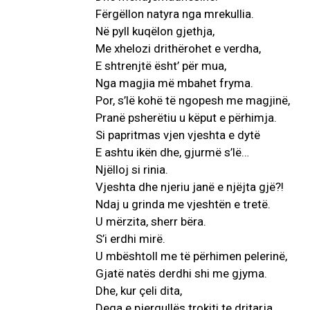
Fërgëllon natyra nga mrekullia.
Në pyll kuqëlon gjethja,
Me xhelozi drithërohet e verdha,
E shtrenjtë ësht’ për mua,
Nga magjia më mbahet fryma.
Por, s’lë kohë të ngopesh me magjinë,
Pranë psherëtiu u këput e përhimja.
Si papritmas vjen vjeshta e dytë
E ashtu ikën dhe, gjurmë s’lë…
Njëlloj si rinia.
Vjeshta dhe njeriu janë e njëjta gjë?!
Ndaj u grinda me vjeshtën e tretë.
U mërzita, sherr bëra.
S’i erdhi mirë.
U mbështoll me të përhimen pelerinë,
Gjatë natës derdhi shi me gjyma.
Dhe, kur çeli dita,
Dega e pjergullës trokiti te dritarja.