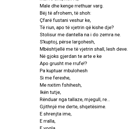
Male dhe kenge rrethuar varg.
Bëj të afrohem, të shoh:
Çfarë fustani veshur ke,
Të riun, apo të vjetrin që kishe dje?
Stolisur me dantella na i do zemra ne.
S’kuptoj, përse largohesh,
Mbështjellë me të vjetrin shall, lesh deve.
Në gjoks gjerdan te arte e ke
Apo grusht me rrufe!?
Pa kuptuar mbulohesh
Si me ferexhe,
Me nxitim fshihesh,
Ikën tutje,
Rënduar nga tallaze, mjegull, re…
Gjithnjë me derte, shqetësime.
E shrenjta ime,
E rralla,
E vogla,