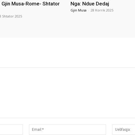
i Gjin Musa-Rome- Shtator
Nga: Ndue Dedaj
Gjin Musa
-
28 Korrik 2025
8 Shtator 2025
Emri:*
Email:*