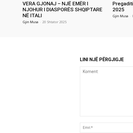
VERA GJONAJ – NJË EMËR I
Pregadit
NJOHUR I DIASPORËS SHQIPTARE
2025
NË ITALI
Gjin Musa
-
Gjin Musa
-
20 Shtator 2025
LINI NJË PËRGJIGJE
Koment: