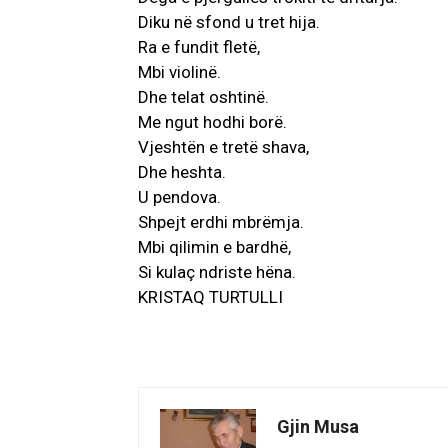
Diku në sfond u tret hija.
Ra e fundit fletë,
Mbi violinë.
Dhe telat oshtinë.
Me ngut hodhi borë.
Vjeshtën e tretë shava,
Dhe heshta.
U pendova.
Shpejt erdhi mbrëmja.
Mbi qilimin e bardhë,
Si kulaç ndriste hëna.
KRISTAQ TURTULLI
Gjin Musa