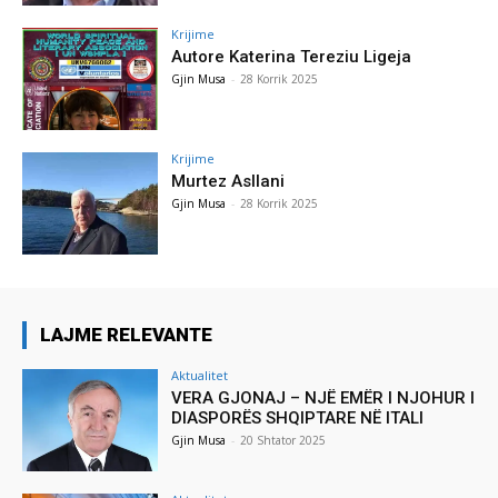
Krijime
Autore Katerina Tereziu Ligeja
Gjin Musa
-
28 Korrik 2025
Krijime
Murtez Asllani
Gjin Musa
-
28 Korrik 2025
LAJME RELEVANTE
Aktualitet
VERA GJONAJ – NJË EMËR I NJOHUR I
DIASPORËS SHQIPTARE NË ITALI
Gjin Musa
-
20 Shtator 2025