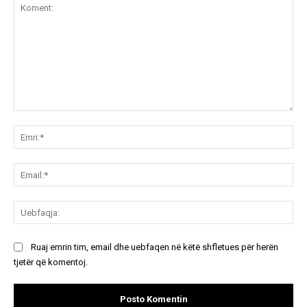
Koment:
Emr
Ema
Ue
Ruaj emrin tim, email dhe uebfaqen në këtë shfletues për herën
tjetër që komentoj.