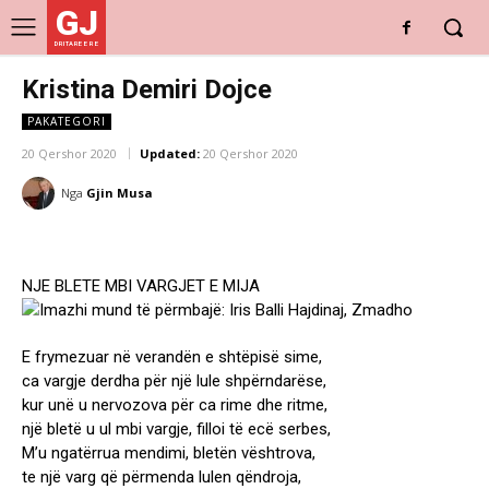
GJ
DRITARE E RE
Kristina Demiri Dojce
PAKATEGORI
20 Qershor 2020
Updated:
20 Qershor 2020
Nga
Gjin Musa
NJE BLETE MBI VARGJET E MIJA
E frymezuar në verandën e shtëpisë sime,
ca vargje derdha për një lule shpërndarëse,
kur unë u nervozova për ca rime dhe ritme,
një bletë u ul mbi vargje, filloi të ecë serbes,
M’u ngatërrua mendimi, bletën vështrova,
te një varg që përmenda lulen qëndroja,