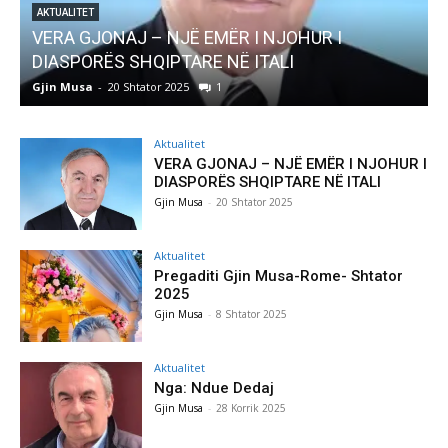
AKTUALITET
Pregaditi Gjin Musa-Rome- Shtator 2025
Gjin Musa
-
8 Shtator 2025
0
Aktualitet
VERA GJONAJ – NJË EMËR I NJOHUR I
DIASPORËS SHQIPTARE NË ITALI
Gjin Musa
-
20 Shtator 2025
Aktualitet
Pregaditi Gjin Musa-Rome- Shtator
2025
Gjin Musa
-
8 Shtator 2025
Aktualitet
Nga: Ndue Dedaj
Gjin Musa
-
28 Korrik 2025