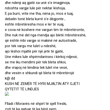
dhe ndenji aq gjatë sa unë s’e imagjinoja,
ndoshta vargje lule për nektar lëshoja,
E pa burri, vrite me tha, nëna jo, mos e luaj,
debatin tonë bleta kurrë s’e dëgjonte ,
është mbretëresha mos e ler të vuaj,
e cova në koshere me vargun tim të mbretëronte,
Dhe nuk më del nga mendja ajo bletë mbretëreshë,
që është mbi vargje si makinë në autostradë,
por tek vargu me lulet u ndeshë,
ajo lëshoi mjaltë për një jetë të gjatë,
Une mikes lule shpërndarëses i kërkoj ndjesë,
se me iku mendimi për tek bleta shkoi,
dhe vrapoj në lëndina tek lulet me vesë,
dhe vesën e shkundi që bleta të mbretërojë
k@ dd
KUSH NË ZEMËR TË HYRI MJALTIN ATY GJETI.
QYTETIT TË LINDJES
Flladi i Moravës në shpirt të sjell freski,
zoti të ka gatuar të ka bërë perri,