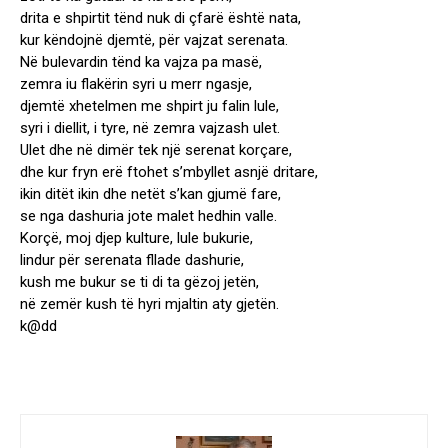
drita e shpirtit tënd nuk di çfarë është nata,
kur këndojnë djemtë, për vajzat serenata.
Në bulevardin tënd ka vajza pa masë,
zemra iu flakërin syri u merr ngasje,
djemtë xhetelmen me shpirt ju falin lule,
syri i diellit, i tyre, në zemra vajzash ulet.
Ulet dhe në dimër tek një serenat korçare,
dhe kur fryn erë ftohet s’mbyllet asnjë dritare,
ikin ditët ikin dhe netët s’kan gjumë fare,
se nga dashuria jote malet hedhin valle.
Korçë, moj djep kulture, lule bukurie,
lindur për serenata fllade dashurie,
kush me bukur se ti di ta gëzoj jetën,
në zemër kush të hyri mjaltin aty gjetën.
k@dd