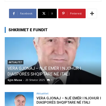
Facebook
X
Pinterest
SHKRIMET E FUNDIT
AKTUALITET
Pregaditi Gjin Musa-Rome- Shtator 2025
Gjin Musa
-
8 Shtator 2025
0
Aktualitet
VERA GJONAJ – NJË EMËR I NJOHUR I
DIASPORËS SHQIPTARE NË ITALI