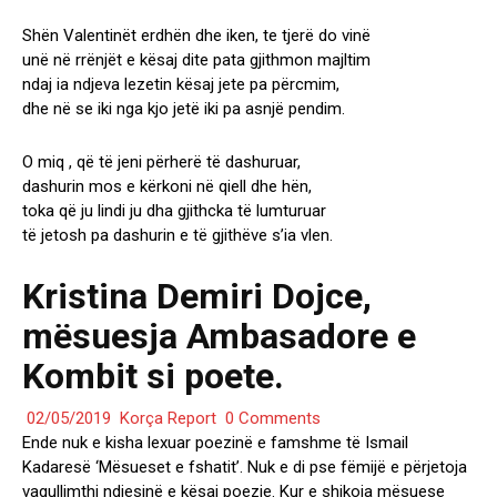
Shën Valentinët erdhën dhe iken, te tjerë do vinë
unë në rrënjët e kësaj dite pata gjithmon majltim
ndaj ia ndjeva lezetin kësaj jete pa përcmim,
dhe në se iki nga kjo jetë iki pa asnjë pendim.
O miq , që të jeni përherë të dashuruar,
dashurin mos e kërkoni në qiell dhe hën,
toka që ju lindi ju dha gjithcka të lumturuar
të jetosh pa dashurin e të gjithëve s’ia vlen.
Kristina Demiri Dojce,
mësuesja Ambasadore e
Kombit si poete.
02/05/2019
Korça Report
0 Comments
Ende nuk e kisha lexuar poezinë e famshme të Ismail
Kadaresë ‘Mësueset e fshatit’. Nuk e di pse fëmijë e përjetoja
vagullimthi ndjesinë e kësaj poezie. Kur e shikoja mësuese