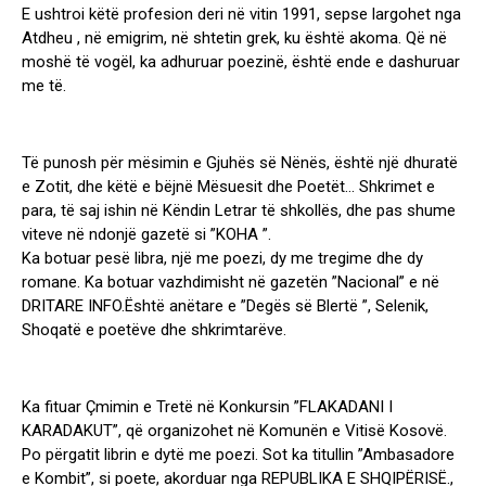
E ushtroi këtë profesion deri në vitin 1991, sepse largohet nga
Atdheu , në emigrim, në shtetin grek, ku është akoma. Që në
moshë të vogël, ka adhuruar poezinë, është ende e dashuruar
me të.
Të punosh për mësimin e Gjuhës së Nënës, është një dhuratë
e Zotit, dhe këtë e bëjnë Mësuesit dhe Poetët… Shkrimet e
para, të saj ishin në Këndin Letrar të shkollës, dhe pas shume
viteve në ndonjë gazetë si ”KOHA ”.
Ka botuar pesë libra, një me poezi, dy me tregime dhe dy
romane. Ka botuar vazhdimisht në gazetën ”Nacional” e në
DRITARE INFO.Është anëtare e ”Degës së Blertë ”, Selenik,
Shoqatë e poetëve dhe shkrimtarëve.
Ka fituar Çmimin e Tretë në Konkursin ”FLAKADANI I
KARADAKUT”, që organizohet në Komunën e Vitisë Kosovë.
Po përgatit librin e dytë me poezi. Sot ka titullin ”Ambasadore
e Kombit”, si poete, akorduar nga REPUBLIKA E SHQIPËRISË.,