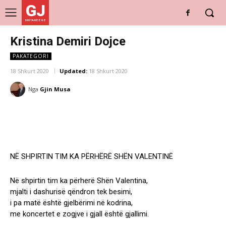
GJ
DRITARE E RE
Kristina Demiri Dojce
PAKATEGORI
18 Shkurt 2020
Updated:
18 Shkurt 2020
Nga
Gjin Musa
NË SHPIRTIN TIM KA PËRHËRË SHËN VALENTINË
Në shpirtin tim ka përherë Shën Valentina,
mjalti i dashurisë qëndron tek besimi,
i pa matë është gjelbërimi në kodrina,
me koncertet e zogjve i gjall është gjallimi.