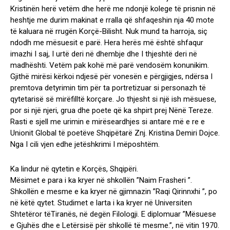
Kristinën herë vetëm dhe herë me ndonjë kolege të prisnin në
heshtje me durim makinat e rralla që shfaqeshin nja 40 mote
të kaluara në rrugën Korçë-Bilisht. Nuk mund ta harroja, siç
ndodh me mësuesit e parë. Hera herës më është shfaqur
imazhi I saj, I urtë deri në dhembje dhe I thjeshtë deri në
madhështi. Vetëm pak kohë më parë vendosëm konunikim.
Gjithë mirësi kërkoi ndjesë për vonesën e përgjigjes, ndërsa I
premtova detyrimin tim për ta portretizuar si personazh të
qytetarisë së mirëfilltë korçare. Jo thjesht si një ish mësuese,
por si një njeri, grua dhe poete që ka shpirt prej Nënë Tereze.
Rasti e sjell me urimin e mirëseardhjes si antare më e re e
Unionit Global të poetëve Shqipëtarë Znj. Kristina Demiri Dojce.
Nga I cili vjen edhe jetëshkrimi I mëposhtëm.
Ka lindur në qytetin e Korçës, Shqipëri.
Mësimet e para i ka kryer në shkollën ”Naim Frasheri ”.
Shkollën e mesme e ka kryer në gjimnazin ”Raqi Qirinnxhi ”, po
në këtë qytet. Studimet e larta i ka kryer në Universiten
Shtetëror tëTiranës, në degën Filologji. E diplomuar ”Mësuese
e Gjuhës dhe e Letërsisë për shkollë të mesme.”, në vitin 1970.