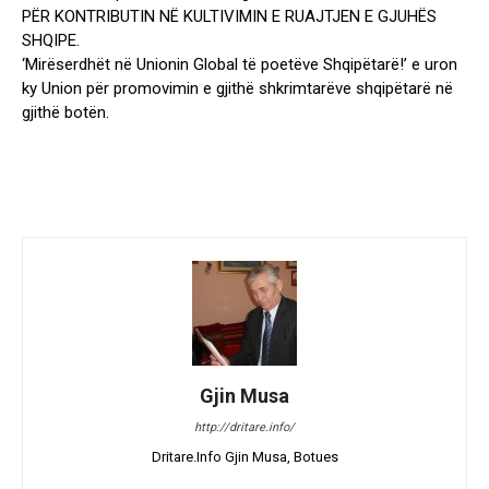
PËR KONTRIBUTIN NË KULTIVIMIN E RUAJTJEN E GJUHËS
SHQIPE.
‘Mirëserdhët në Unionin Global të poetëve Shqipëtarë!’ e uron
ky Union për promovimin e gjithë shkrimtarëve shqipëtarë në
gjithë botën.
Gjin Musa
http://dritare.info/
Dritare.Info Gjin Musa, Botues