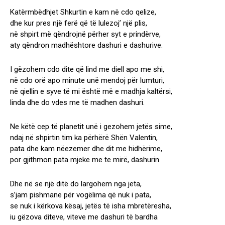
Katërmbëdhjet Shkurtin e kam në cdo qelize,
dhe kur pres një ferë që të lulezoj’ një plis,
në shpirt më qëndrojnë përher syt e prindërve,
aty qëndron madhështore dashuri e dashurive.
I gëzohem cdo dite që lind me diell apo me shi,
në cdo orë apo minute unë mendoj për lumturi,
në qiellin e syve të mi është më e madhja kaltërsi,
linda dhe do vdes me të madhen dashuri.
Ne këtë cep të planetit unë i gezohem jetës sime,
ndaj në shpirtin tim ka përhërë Shën Valentin,
pata dhe kam nëezemer dhe dit me hidhërime,
por gjithmon pata mjeke me te mirë, dashurin.
Dhe në se një ditë do largohem nga jeta,
s’jam pishmane për vogëlima që nuk i pata,
se nuk i kërkova kësaj, jetës të isha mbretëresha,
iu gëzova diteve, viteve me dashuri të bardha