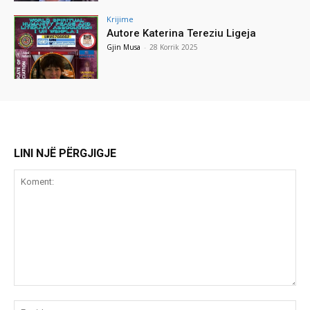
Krijime
Autore Katerina Tereziu Ligeja
Gjin Musa
-
28 Korrik 2025
LINI NJË PËRGJIGJE
Koment:
Emr