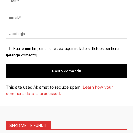
Ema
Ue
Ruaj emrin tim, email dhe uebfaqen në këtë shfletues për herën
tjetër që komentoj.
This site uses Akismet to reduce spam.
Learn how your
comment data is processed.
SHKRIMET E FUNDIT