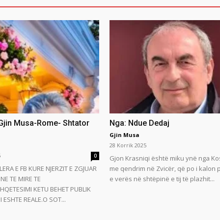
 Gjin Musa-Rome- Shtator
Nga: Ndue Dedaj
Gjin Musa
28 Korrik 2025
5
0
Gjon Krasniqi është miku ynë nga Ko
LERA E FB KURE NJERZIT E ZGJUAR
me qendrim në Zvicër, që po i kalon
NE TE MIRE TE
e verës në shtëpinë e tij të plazhit...
HQETESIMI KETU BEHET PUBLIK
 ESHTE REALE.O SOT...