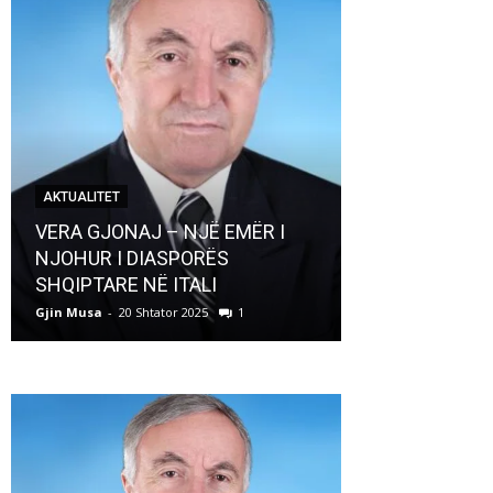
AKTUALITET
AKTUALITET
VERA GJONAJ – NJË EMËR I
NJOHUR I DIASPORËS
Pregaditi Gji
SHQIPTARE NË ITALI
Shtator 2025
Gjin Musa
-
20 Shtator 2025
1
Gjin Musa
-
8 Shtat