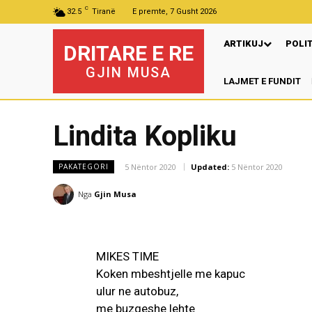
C
32.5
Tiranë
E premte, 7 Gusht 2026
ARTIKUJ
POLI
DRITARE E RE
GJIN MUSA
LAJMET E FUNDIT
P
Lindita Kopliku
5 Nëntor 2020
Updated:
5 Nëntor 2020
PAKATEGORI
Nga
Gjin Musa
MIKES TIME
Koken mbeshtjelle me kapuc
ulur ne autobuz,
me buzqeshe lehte