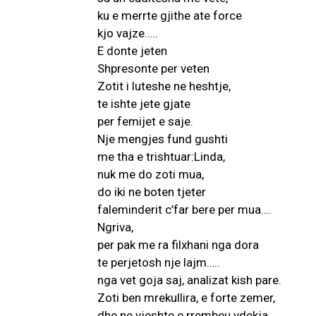
ku e merrte gjithe ate force
kjo vajze…..
E donte jeten
Shpresonte per veten
Zotit i luteshe ne heshtje,
te ishte jete gjate
per femijet e saje.
Nje mengjes fund gushti
me tha e trishtuar:Linda,
nuk me do zoti mua,
do iki ne boten tjeter
faleminderit c’far bere per mua….
Ngriva,
per pak me ra filxhani nga dora
te perjetosh nje lajm…..
nga vet goja saj, analizat kish pare.
Zoti ben mrekullira, e forte zemer,
dhe ne vjeshte e rrembeu vdekja