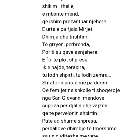
shikim i thelle,
e mbante mend,
qe ishim prezantuar njehere…..
E urta e pa fjala Mirjet.
Dhimja dhe trishtimi
Te grryen, perbrenda,
Por ti su qave asnjehere.
E forte plot shpresa,
Ik e hajde, terapira,
tu lodh shpirti, tu lodh zemra…
Shtatorin prisje me pa durim
Qe femijet ne shkolle ti shoqeroje
nga San Giovanni mendove
supriza per djalin dhe vajzen
qe te pervelonin shpirtin….
Pate aq shume shpresa,
perballove dhimbje te tmershme
sa un cuditesha me vete,