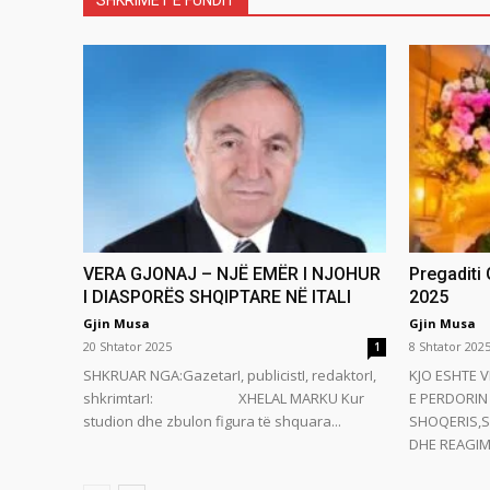
SHKRIMET E FUNDIT
VERA GJONAJ – NJË EMËR I NJOHUR
Pregaditi
I DIASPORËS SHQIPTARE NË ITALI
2025
Gjin Musa
Gjin Musa
20 Shtator 2025
8 Shtator 202
1
SHKRUAR NGA:GazetarI, publicistI, redaktorI,
KJO ESHTE V
shkrimtarI: XHELAL MARKU Kur
E PERDORIN 
studion dhe zbulon figura të shquara...
SHOQERIS,S
DHE REAGIMI