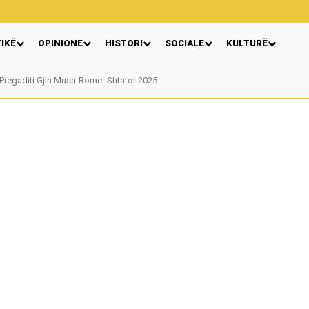
TIKË
OPINIONE
HISTORI
SOCIALE
KULTURË
regaditi Gjin Musa-Rome- Shtator 2025
Nga: Ndue Dedaj