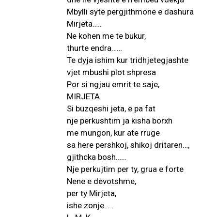
Mbylli syte pergjithmone e dashura
Mirjeta…..
Ne kohen me te bukur,
thurte endra……
Te dyja ishim kur tridhjetegjashte
vjet mbushi plot shpresa
Por si ngjau emrit te saje,
MIRJETA
Si buzqeshi jeta, e pa fat
nje perkushtim ja kisha borxh
me mungon, kur ate rruge
sa here pershkoj, shikoj dritaren…,
gjithcka bosh……
Nje perkujtim per ty, grua e forte
Nene e devotshme,
per ty Mirjeta,
ishe zonje…..