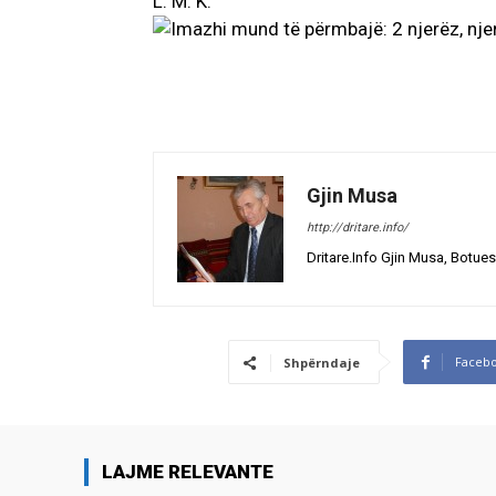
L. M. K.
Gjin Musa
http://dritare.info/
Dritare.Info Gjin Musa, Botues
Faceb
Shpërndaje
LAJME RELEVANTE