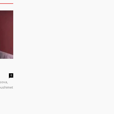
0
sova,
 pushimet