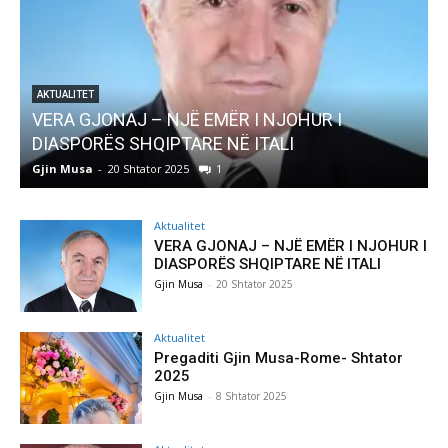
 I
AKTUALITET
Pregaditi Gjin Musa-Rome- Shtator 2025
Gjin Musa
-
8 Shtator 2025
0
Aktualitet
VERA GJONAJ – NJË EMËR I NJOHUR I
DIASPORËS SHQIPTARE NË ITALI
Gjin Musa
-
20 Shtator 2025
Aktualitet
Pregaditi Gjin Musa-Rome- Shtator
2025
Gjin Musa
-
8 Shtator 2025