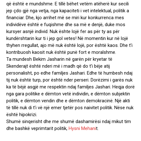
që është e mundshme. E tillë bëhet vetëm atëherë kur secili
jep çdo gjë nga vetja, nga kapaciteti i vet intelektual, politik a
financiar. Dhe, kjo arrihet më se miri kur konkurrenca mes
individëve është e fuqishme dhe sa më e denjë, duke mos
kursyer asnjë individ. Nuk ështe lojë fer as për ty as për
kundërshtarin kur ti i jep gol vetes! Në momentin kur në lojë
thyhen rregullat, ajo më nuk është lojë, por është kaos. Dhe t’i
kontribuosh kaosit nuk është punë fort e moralshme.
Ta mundesh Bekim Jasharin në garën për kryetar të
Skenderajt është nderi më i madh që do t’i bëje atij
personalisht, po edhe familjes Jashari. Edhe të humbesh ndaj
tij nuk është turp, por është nder perseri. Dorëzimi i garës nuk
ka të bëjë asgjë me respektin ndaj familjes Jashari. Heqja dorë
nga gara politike e dëmton vetë individin, e dëmton subjektin
politik, e dëmton vendin dhe e dëmton demokracinë. Një akti
të tillë nuk di t’i vë një emer tjetër pos naivitet politik. Nëse nuk
është hipokrizi.
Shumë sinqerisht dhe me shumë dashamirësi ndaj mikut tim
dhe bashkë veprimtarit politik,
Hysni Mehani
t.