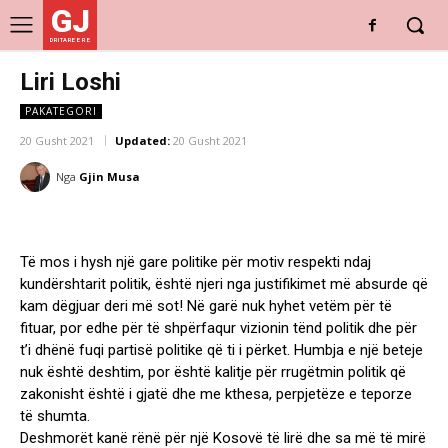
GJ
DRITARE E RE
Liri Loshi
PAKATEGORI
20 Gusht 2021
Updated:
20 Gusht 2021
Nga
Gjin Musa
Të mos i hysh një gare politike për motiv respekti ndaj
kundërshtarit politik, është njeri nga justifikimet më absurde që
kam dëgjuar deri më sot! Në garë nuk hyhet vetëm për të
fituar, por edhe për të shpërfaqur vizionin tënd politik dhe për
t’i dhënë fuqi partisë politike që ti i përket. Humbja e një beteje
nuk është deshtim, por është kalitje për rrugëtmin politik që
zakonisht është i gjatë dhe me kthesa, perpjetëze e teporze
të shumta.
Deshmorët kanë rënë për një Kosovë të lirë dhe sa më të mirë