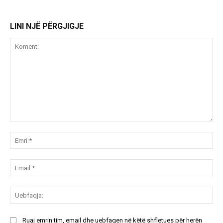
LINI NJË PËRGJIGJE
Koment:
Emr
Ema
Ue
Ruaj emrin tim, email dhe uebfaqen në këtë shfletues për herën