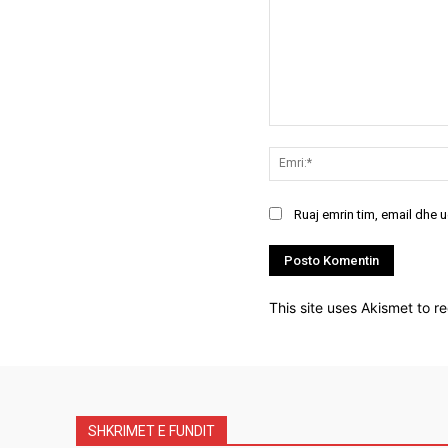
Koment:
Ruaj emrin tim, email dhe 
This site uses Akismet to 
SHKRIMET E FUNDIT