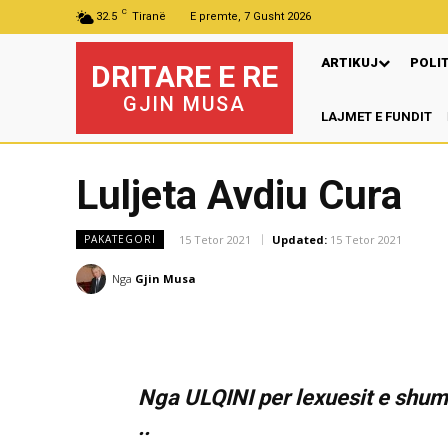
C
32.5
Tiranë
E premte, 7 Gusht 2026
ARTIKUJ
POLI
DRITARE E RE
GJIN MUSA
LAJMET E FUNDIT
Luljeta Avdiu Cura
15 Tetor 2021
Updated:
15 Tetor 2021
PAKATEGORI
Nga
Gjin Musa
Nga ULQINI per lexuesit e shume
..