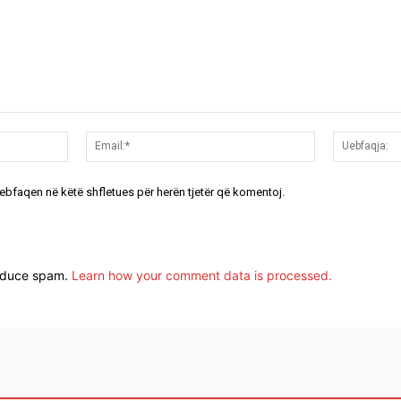
Emri:*
Email:*
uebfaqen në këtë shfletues për herën tjetër që komentoj.
reduce spam.
Learn how your comment data is processed.