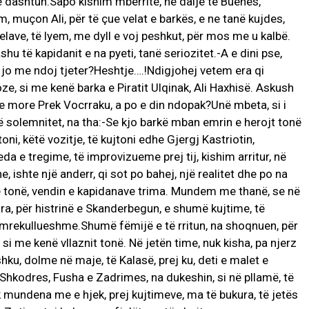
ë dashtun.Sapo kishim mbërritë, në dalje të Buenes,
m, muçon Ali, për të çue velat e barkës, e ne tanë kujdes,
velave, të lyem, me dyll e voj peshkut, për mos me u kalbë.
shu të kapidanit e na pyeti, tanë seriozitet.-A e dini pse,
e jo me ndoj tjeter?Heshtje….!Ndigjohej vetem era qi
oze, si me kenë barka e Piratit Ulqinak, Ali Haxhisë. Askush
e more Prek Vocrraku, a po e din ndopak?Unë mbeta, si i
në solemnitet, na tha:-Se kjo barkë mban emrin e herojt tonë
oni, këtë vozitje, të kujtoni edhe Gjergj Kastriotin,
a e tregime, të improvizueme prej tij, kishim arritur, në
 ne, ishte një anderr, qi sot po bahej, një realitet dhe po na
së tonë, vendin e kapidanave trima. Mundem me thanë, se në
ra, për histrinë e Skanderbegun, e shumë kujtime, të
 e mrekullueshme.Shumë fëmijë e të rritun, na shoqnuen, për
, si me kenë vllaznit tonë. Në jetën time, nuk kisha, pa njerz
u, dolme në maje, të Kalasë, prej ku, deti e malet e
e Shkodres, Fusha e Zadrimes, na dukeshin, si në pllamë, të
mundena me e hjek, prej kujtimeve, ma të bukura, të jetës