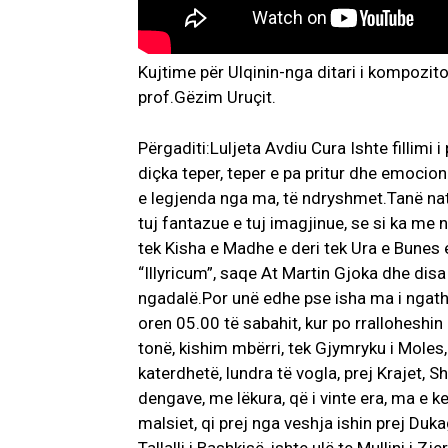
Kujtime për Ulqinin-nga ditari i kompozito
prof.Gëzim Uruçit.
Përgaditi:Luljeta Avdiu Cura Ishte fillimi i
diçka teper, teper e pa pritur dhe emocion
e legjenda nga ma, të ndryshmet.Tanë nate
tuj fantazue e tuj imagjinue, se si ka me na
tek Kisha e Madhe e deri tek Ura e Bunes
“Illyricum”, saqe At Martin Gjoka dhe disa
ngadalë.Por unë edhe pse isha ma i ngath
oren 05.00 të sabahit, kur po rralloheshin 
tonë, kishim mbërri, tek Gjymryku i Moles, 
katerdhetë, lundra të vogla, prej Krajet, S
dengave, me lëkura, që i vinte era, ma e ke
malsiet, qi prej nga veshja ishin prej Duk