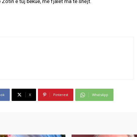
Zotin e tuj bekue, me fjalët ma të shejt.
ook
X
Pinterest
WhatsApp