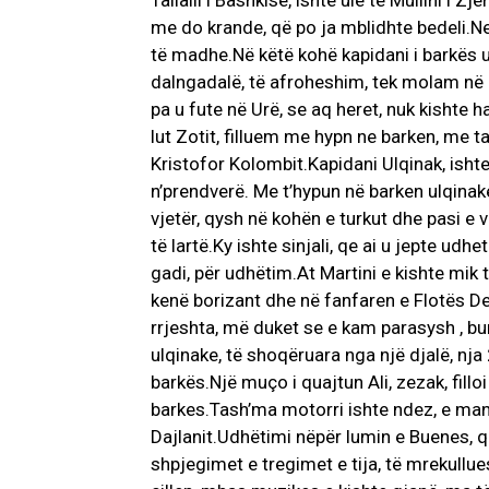
Tallalli i Bashkisë, ishte ulë te Mullini i 
me do krande, që po ja mblidhte bedeli.Ne 
të madhe.Në këtë kohë kapidani i barkës u
dalngadalë, të afroheshim, tek molam në k
pa u fute në Urë, se aq heret, nuk kishte ha
lut Zotit, filluem me hypn ne barken, me t
Kristofor Kolombit.Kapidani Ulqinak, ishte 
n’prendverë. Me t’hypun në barken ulqinake
vjetër, qysh në kohën e turkut dhe pasi e vu
të lartë.Ky ishte sinjali, qe ai u jepte udh
gadi, për udhëtim.At Martini e kishte mik t
kenë borizant dhe në fanfaren e Flotës Det
rrjeshta, më duket se e kam parasysh , bu
ulqinake, të shoqëruara nga një djalë, nja 
barkës.Një muço i quajtun Ali, zezak, filloi 
barkes.Tash’ma motorri ishte ndez, e manov
Dajlanit.Udhëtimi nëpër lumin e Buenes, q
shpjegimet e tregimet e tija, të mrekullue