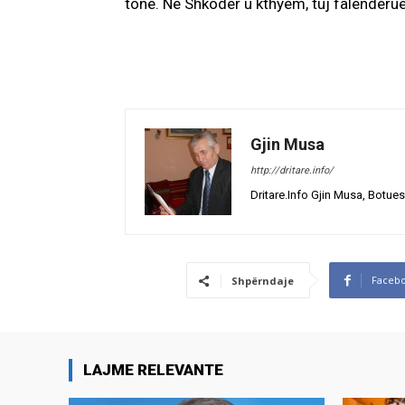
tonë. Në Shkoder u kthyem, tuj falenderue 
Gjin Musa
http://dritare.info/
Dritare.Info Gjin Musa, Botues
Faceb
Shpërndaje
LAJME RELEVANTE