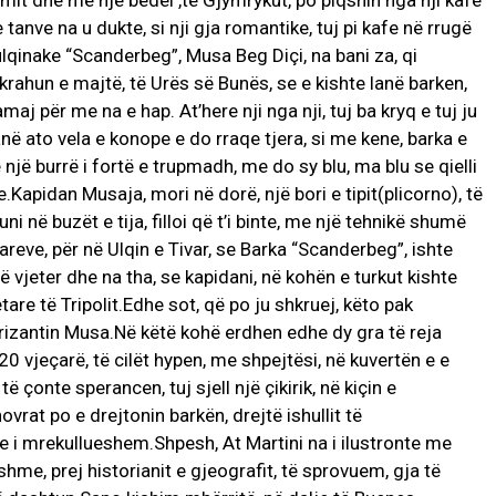
Zjermit dhe me një bedel ,të Gjymrykut, po piqshin nga nji kafe
tanve na u dukte, si nji gja romantike, tuj pi kafe në rrugë
lqinake “Scanderbeg”, Musa Beg Diçi, na bani za, qi
rahun e majtë, të Urës së Bunës, se e kishte lanë barken,
maj për me na e hap. At’here nji nga nji, tuj ba kryq e tuj ju
anë ato vela e konope e do rraqe tjera, si me kene, barka e
një burrë i fortë e trupmadh, me do sy blu, ma blu se qielli
.Kapidan Musaja, mori në dorë, një bori e tipit(plicorno), të
ni në buzët e tija, filloi që t’i binte, me një tehnikë shumë
etareve, për në Ulqin e Tivar, se Barka “Scanderbeg”, ishte
ë vjeter dhe na tha, se kapidani, në kohën e turkut kishte
are të Tripolit.Edhe sot, që po ju shkruej, këto pak
rizantin Musa.Në këtë kohë erdhen edhe dy gra të reja
20 vjeçarë, të cilët hypen, me shpejtësi, në kuvertën e e
të çonte sperancen, tuj sjell një çikirik, në kiçin e
rat po e drejtonin barkën, drejtë ishullit të
e i mrekullueshem.Shpesh, At Martini na i ilustronte me
shme, prej historianit e gjeografit, të sprovuem, gja të