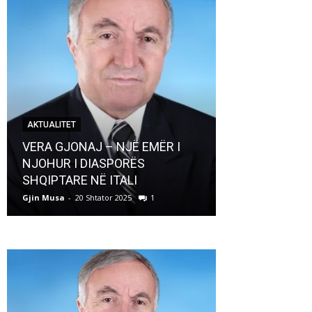
AKTUALITET
AKTUALITET
VERA GJONAJ – NJË EMËR I
NJOHUR I DIASPORËS
Pregaditi Gji
SHQIPTARE NË ITALI
Shtator 2025
Gjin Musa
-
20 Shtator 2025
1
Gjin Musa
-
8 Shtat