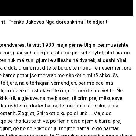
rit , Prenkë Jakovës Nga dorëshkrimi i të ndjerit
 prendverës, të vitit 1930, nisja për në Ulqin, për mue ishte
uese, pasi kisha dëgjuar shumë për këtë qytet, plot histori
n nuk më zuni gjumi e sillesha në dyshek, si dashi n’hell,
 u duk, Ulqini, n’at ditë të bukur, të majit. Të nesermen, prej
 e bame pothujse me vrap me shokët e mi të shkollës
 të tjerë, na e tërhiqnin vemendjen, për me ecë, ma
ti, entuziazmi i shokëve të mi, më merrte me vehte. Në
ki-ki-të, e gjelave, na me klasen, të prim prej mësuesve
ku kishte tri a kater barka, të mëdhaja ulqinake, e nja
hestanit, Zog’jet, Shiroket e ku po di unë…. Maje do
qe se tharkut të thive, po flenin disa djem e burra, prej
agjinit, që ne në Shkoder ju thojmë hamaj e do barrtar.