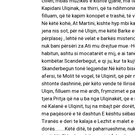
cillen, mbas muzikes e kishte gjanë, ma t
Kapidani Ulqinak, na thirri, që ta ndihmoni
filluam, që të kapim konopet e trashë, të 
Në këtë kohë, At Martini, kishte hyp mbi ka
jena nis sot, për në Ulqin, me këtë Barke 
përplasej , lehtë në velat e barkës misteri
nuk bani përsëri za.Ati mu drejtue mue.-H
habitun, ashtu si mocatarët e mij, e ai ta
kombëtar.Scanderbegut, e qi ju, kur ta kujt
Skanderbegun tonë legjendar.Në këto bised
afersi, të Molit të vogel, të Ulqinit, që për
shtonte dashninë, për këto vende të Iliri
Ulqin, filluem me më ardh, frymzimet e pa
tjera.Pritja që na u ba nga Ulqinakët, qe
në Kalanë e Ulqinit, tuj na mbajt për dorët
ma paqësorë e të dashtun.E kështu sëbashk
Tiranës e deri te kalaja e Lezhit e malet 
dorës………Këtë ditë, të paharrueshme, nuk 