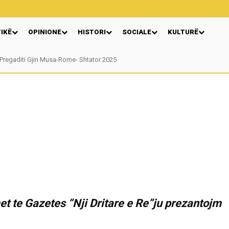
TIKË
OPINIONE
HISTORI
SOCIALE
KULTURË
Nga: Ndue Dedaj
t te Gazetes “Nji Dritare e Re”ju prezantojm