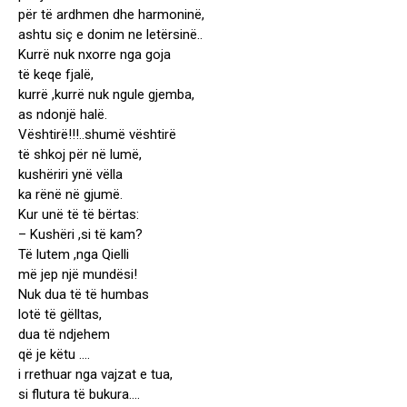
për të ardhmen dhe harmoninë,
ashtu siç e donim ne letërsinë..
Kurrë nuk nxorre nga goja
të keqe fjalë,
kurrë ,kurrë nuk ngule gjemba,
as ndonjë halë.
Vështirë!!!..shumë vështirë
të shkoj për në lumë,
kushëriri ynë vëlla
ka rënë në gjumë.
Kur unë të të bërtas:
– Kushëri ,si të kam?
Të lutem ,nga Qielli
më jep një mundësi!
Nuk dua të të humbas
lotë të gëlltas,
dua të ndjehem
që je këtu ….
i rrethuar nga vajzat e tua,
si flutura të bukura….