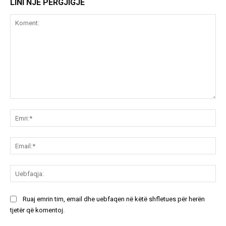
LINI NJË PËRGJIGJE
Koment:
Emr
Ema
Ue
Ruaj emrin tim, email dhe uebfaqen në këtë shfletues për herën
tjetër që komentoj.