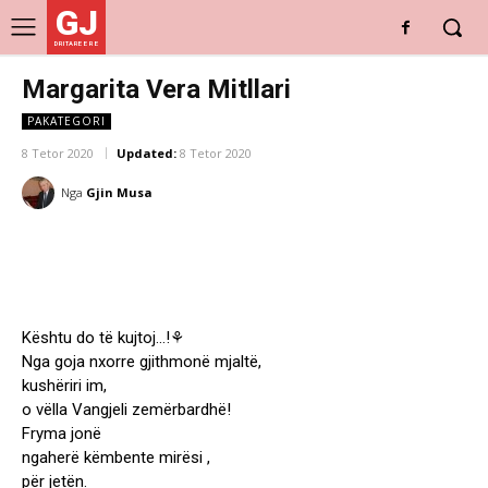
GJ
DRITARE E RE
Margarita Vera Mitllari
PAKATEGORI
8 Tetor 2020
Updated:
8 Tetor 2020
Nga
Gjin Musa
Kështu do të kujtoj…!⚘
Nga goja nxorre gjithmonë mjaltë,
kushëriri im,
o vëlla Vangjeli zemërbardhë!
Fryma jonë
ngaherë këmbente mirësi ,
për jetën.