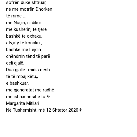
sofrën duke shtruar,
ne me motrën Dhorkën
të rrimë …
me Nuçin, si dikur
me kushërinj të tjerë
bashkë te oxhaku,
aty,aty te konaku ,
bashkë me Lejdin
dhëndrrin tënd të parë
deli djalë.
Dua gjallë ..midis nesh
të të mbaj këtu,,
e bashkuar,
me gjeneratat me radhë
me ishnxënësit e tu.⚘
Margarita Mitllari
Në Tushemisht ,më 12 Shtator 2020⚘