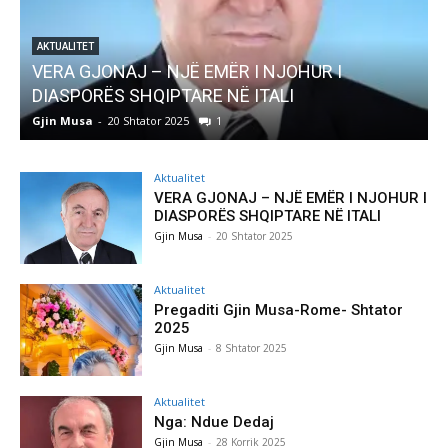
NJOHUR I
AKTUALITET
ALI
Pregaditi Gjin Musa-Rome- Shtator
Gjin Musa
-
8 Shtator 2025
0
Aktualitet
VERA GJONAJ – NJË EMËR I NJOHUR I
DIASPORËS SHQIPTARE NË ITALI
Gjin Musa
-
20 Shtator 2025
Aktualitet
Pregaditi Gjin Musa-Rome- Shtator
2025
Gjin Musa
-
8 Shtator 2025
Aktualitet
Nga: Ndue Dedaj
Gjin Musa
-
28 Korrik 2025