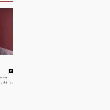
0
sova,
 pushimet