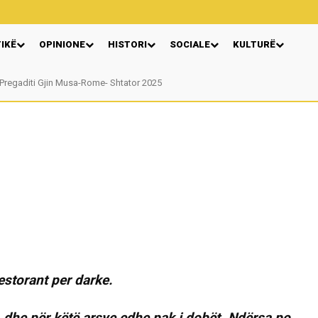
TIKË
OPINIONE
HISTORI
SOCIALE
KULTURË
regaditi Gjin Musa-Rome- Shtator 2025
Nga: Ndue Dedaj
restorant per darke.
ër, dhe për këtë arsye edhe pak i dobët. Ndërsa po