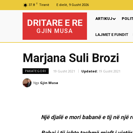
C
37.8
Tiranë
E dielë, 9 Gusht 2026
ARTIKUJ
POLI
DRITARE E RE
GJIN MUSA
LAJMET E FUNDIT
P
Marjana Suli Brozi
19 Gusht 2021
Updated:
19 Gusht 2021
PAKATEGORI
Nga
Gjin Musa
Një djalë e mori babanë e tij në një 
Babai i tij ishte tashmë mjaft i vjet