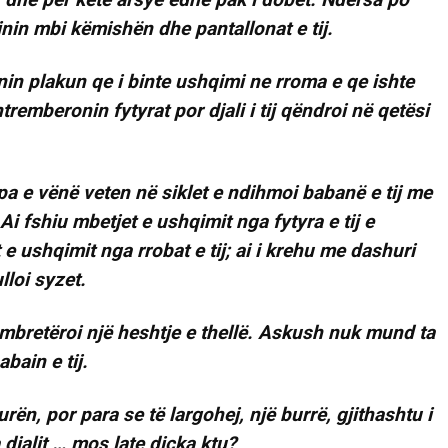
nin mbi këmishën dhe pantallonat e tij.
hnin plakun qe i binte ushqimi ne rroma e qe ishte
remberonin fytyrat por djali i tij qëndroi në qetësi
 pa e vënë veten në siklet e ndihmoi babanë e tij me
Ai fshiu mbetjet e ushqimit nga fytyra e tij e
​​e ushqimit nga rrobat e tij; ai i krehu me dashuri
lloi syzet.
t mbretëroi një heshtje e thellë. Askush nuk mund ta
bain e tij.
rën, por para se të largohej, një burrë, gjithashtu i
 djalit … mos late dicka ktu?