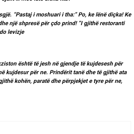
 asgjë. “Pastaj i moshuari i tha:” Po, ke lënë diçka! Ke
he një shpresë për çdo prind! ”I gjithë restoranti
do levizje
iston është të jesh në gjendje të kujdesesh për
në kujdesur për ne. Prindërit tanë dhe të gjithë ata
gjithë kohën, paratë dhe përpjekjet e tyre për ne,