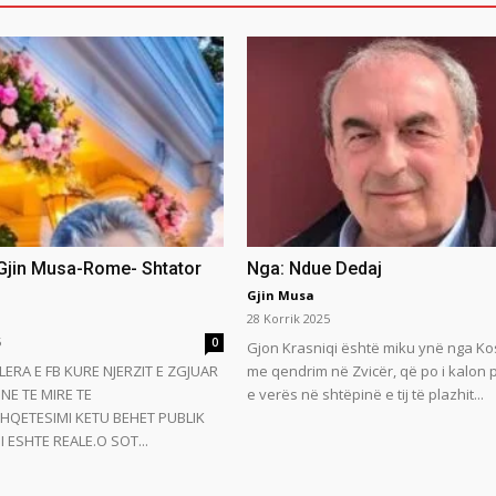
 Gjin Musa-Rome- Shtator
Nga: Ndue Dedaj
Gjin Musa
28 Korrik 2025
5
0
Gjon Krasniqi është miku ynë nga Ko
LERA E FB KURE NJERZIT E ZGJUAR
me qendrim në Zvicër, që po i kalon
NE TE MIRE TE
e verës në shtëpinë e tij të plazhit...
HQETESIMI KETU BEHET PUBLIK
 ESHTE REALE.O SOT...