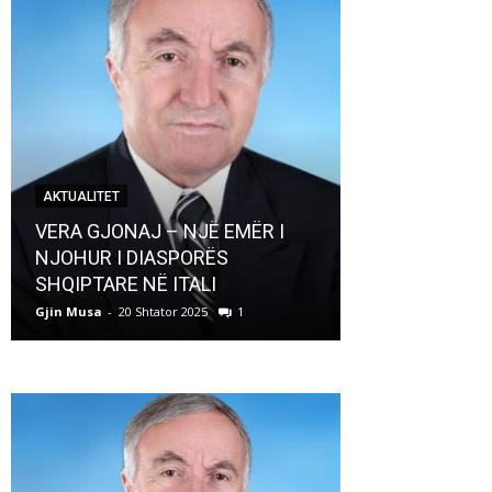
AKTUALITET
AKTUALITET
VERA GJONAJ – NJË EMËR I
NJOHUR I DIASPORËS
Pregaditi Gji
SHQIPTARE NË ITALI
Shtator 2025
Gjin Musa
-
20 Shtator 2025
1
Gjin Musa
-
8 Shtat