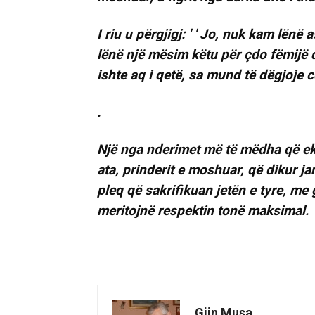
I riu u përgjigj: ′ ′ Jo, nuk kam lënë
lënë një mësim këtu për çdo fëmijë d
ishte aq i qetë, sa mund të dëgjoje c
.
Një nga nderimet më të mëdha që ekz
ata, prinderit e moshuar, që dikur ja
pleq që sakrifikuan jetën e tyre, me 
meritojnë respektin tonë maksimal.
Gjin Musa