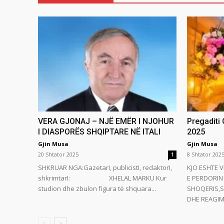
VERA GJONAJ – NJË EMËR I NJOHUR
Pregaditi
I DIASPORËS SHQIPTARE NË ITALI
2025
Gjin Musa
Gjin Musa
20 Shtator 2025
8 Shtator 202
1
SHKRUAR NGA:GazetarI, publicistI, redaktorI,
KJO ESHTE V
shkrimtarI: XHELAL MARKU Kur
E PERDORIN 
studion dhe zbulon figura të shquara...
SHOQERIS,S
DHE REAGIMI