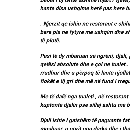
hante disa ushqime herë pas here bi
. Njerzit qe ishin ne restorant e shi
bere pis ne fytyre me ushqim dhe sht
të plotë.
Pasi të dy mbaruan së ngrëni, djali,
qetësi absolute dhe e çoi ne tualet.. 
rrudhur dhe u përpoq të lante njollat 
flokët e tij gri dhe më në fund i rregu
Me të dalë nga tualeti , në restoran
kuptonte djalin pse sillej ashtu me ba
Djali ishte i gatshëm të paguante fatu
moshuar, u ngrit nga darka dhe i tha