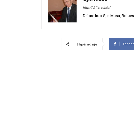
http://dritare.info/
Dritare.Info Gjin Musa, Botues
Faceb
Shpërndaje