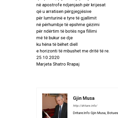
në apostrofe ndjenjash për krijesat
që u arratisen përgjegjësive
për lumturinë e tyre të gjallimit
në përhumbje të epshme gëzimi
për ndërtim të botës nga fillimi
më të bukur se dje
ku hëna të bëhet diell
e horizonti të mbushet me dritë të re.
25.10.2020
Marjeta Shatro Rrapaj
Gjin Musa
http://dritare.info/
Dritare.Info Gjin Musa, Botues