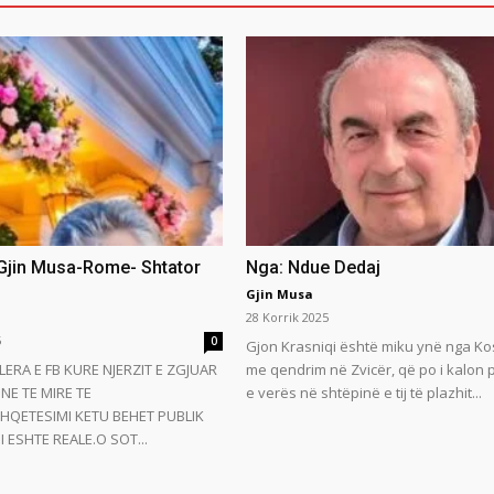
 Gjin Musa-Rome- Shtator
Nga: Ndue Dedaj
Gjin Musa
28 Korrik 2025
5
0
Gjon Krasniqi është miku ynë nga Ko
LERA E FB KURE NJERZIT E ZGJUAR
me qendrim në Zvicër, që po i kalon
NE TE MIRE TE
e verës në shtëpinë e tij të plazhit...
HQETESIMI KETU BEHET PUBLIK
 ESHTE REALE.O SOT...