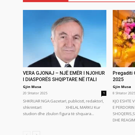
VERA GJONAJ – NJË EMËR I NJOHUR
Pregaditi
I DIASPORËS SHQIPTARE NË ITALI
2025
Gjin Musa
Gjin Musa
20 Shtator 2025
8 Shtator 202
1
SHKRUAR NGA:GazetarI, publicistI, redaktorI,
KJO ESHTE V
shkrimtarI: XHELAL MARKU Kur
E PERDORIN 
studion dhe zbulon figura të shquara...
SHOQERIS,S
DHE REAGIMI