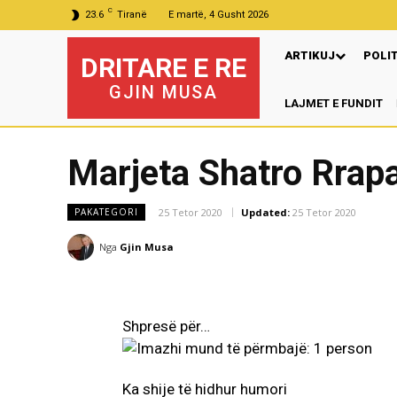
C
23.6
Tiranë
E martë, 4 Gusht 2026
ARTIKUJ
POLI
DRITARE E RE
GJIN MUSA
LAJMET E FUNDIT
Pr
Marjeta Shatro Rrapa
25 Tetor 2020
Updated:
25 Tetor 2020
PAKATEGORI
Nga
Gjin Musa
Shpresë për…
Ka shije të hidhur humori