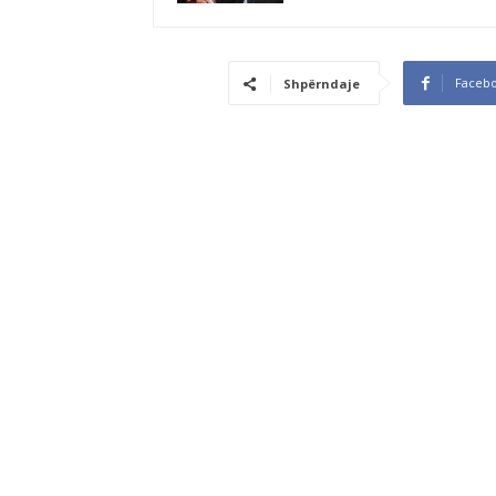
Faceb
Shpërndaje