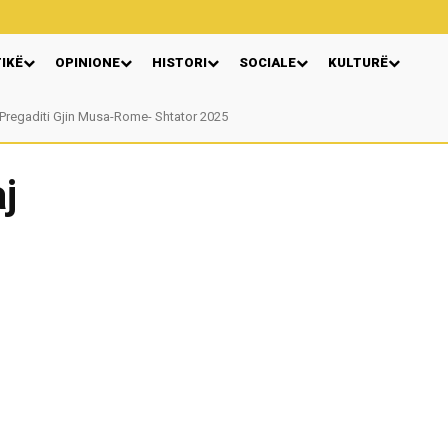
TIKË
OPINIONE
HISTORI
SOCIALE
KULTURË
egaditi Gjin Musa-Rome- Shtator 2025
Nga: Ndue Dedaj
j