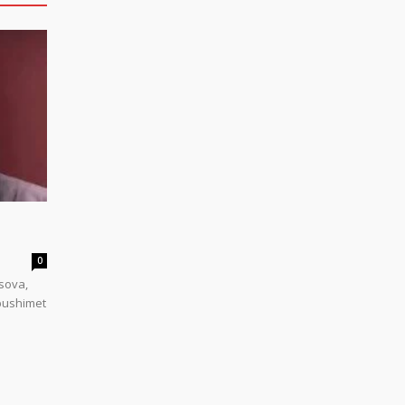
0
sova,
 pushimet