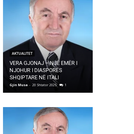
AKTUALITET
AKTUALITET
VERA GJONAJ – NJË EMËR I
NJOHUR I DIASPORËS
Pregaditi Gji
SHQIPTARE NË ITALI
Shtator 2025
Gjin Musa
-
20 Shtator 2025
1
Gjin Musa
-
8 Shtat