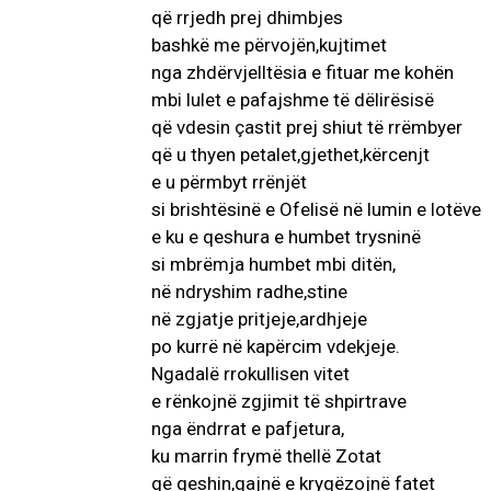
që rrjedh prej dhimbjes
bashkë me përvojën,kujtimet
nga zhdërvjelltësia e fituar me kohën
mbi lulet e pafajshme të dëlirësisë
që vdesin çastit prej shiut të rrëmbyer
që u thyen petalet,gjethet,kërcenjt
e u përmbyt rrënjët
si brishtësinë e Ofelisë në lumin e lotëve
e ku e qeshura e humbet trysninë
si mbrëmja humbet mbi ditën,
në ndryshim radhe,stine
në zgjatje pritjeje,ardhjeje
po kurrë në kapërcim vdekjeje.
Ngadalë rrokullisen vitet
e rënkojnë zgjimit të shpirtrave
nga ëndrrat e pafjetura,
ku marrin frymë thellë Zotat
që qeshin,qajnë e kryqëzojnë fatet