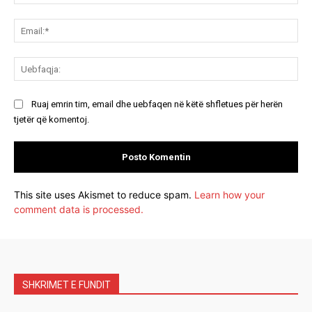
Ema
Ue
Ruaj emrin tim, email dhe uebfaqen në këtë shfletues për herën
tjetër që komentoj.
This site uses Akismet to reduce spam.
Learn how your
comment data is processed.
SHKRIMET E FUNDIT