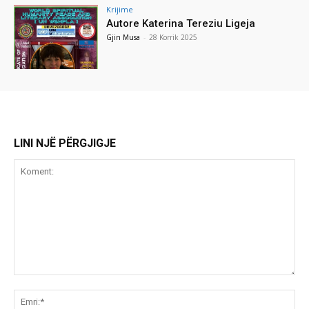
Krijime
Autore Katerina Tereziu Ligeja
Gjin Musa
-
28 Korrik 2025
LINI NJË PËRGJIGJE
Koment:
Emr