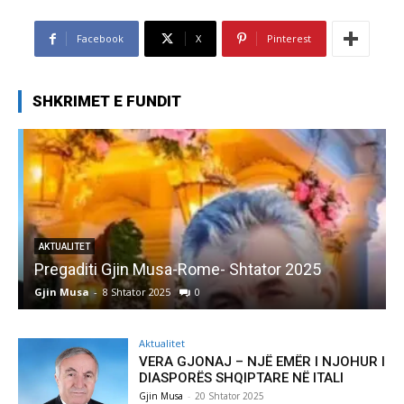
Facebook
X
Pinterest
SHKRIMET E FUNDIT
AKTUALITET
Pregaditi Gjin Musa-Rome- Shtator 2025
Gjin Musa
-
8 Shtator 2025
0
G
Aktualitet
VERA GJONAJ – NJË EMËR I NJOHUR I
DIASPORËS SHQIPTARE NË ITALI
Gjin Musa
-
20 Shtator 2025