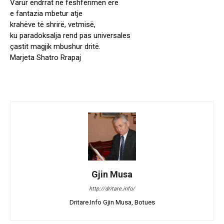
Varur ëndrrat në fëshfërimën erë
e fantazia mbetur atje
krahëve të shrirë, vetmisë,
ku paradoksalja rend pas universales
çastit magjik mbushur dritë.
Marjeta Shatro Rrapaj
Gjin Musa
http://dritare.info/
Dritare.Info Gjin Musa, Botues