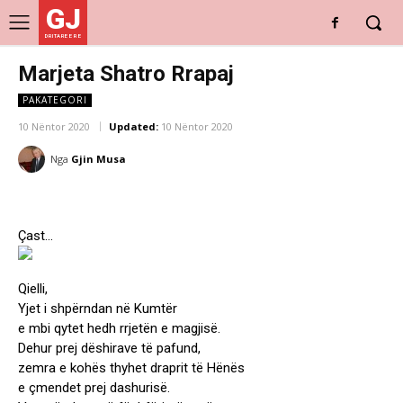
GJ
DRITARE E RE
Marjeta Shatro Rrapaj
PAKATEGORI
10 Nëntor 2020
Updated:
10 Nëntor 2020
Nga
Gjin Musa
Çast…
Qielli,
Yjet i shpërndan në Kumtër
e mbi qytet hedh rrjetën e magjisë.
Dehur prej dëshirave të pafund,
zemra e kohës thyhet draprit të Hënës
e çmendet prej dashurisë.