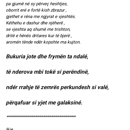
pa gjumë né sy përveç heshtjes,
oborrit eré e fortë kish zbrazur ,
gjethet e réna me ngjyrat e vjeshtës.
Kéthehu e dashur dhe njëherë ,
se vjeshta aq shumë me trishton,
dritë e hënës dritares kur të bjerë ,
aromén tënde ndër kopshte ma kujton.
Bukuria jote dhe frymën ta ndalé,
të nderova mbi tokë si perëndinë,
ndér rrahje të zemrës perkundesh si valé,
përqafuar si yjet me galaksiné.
“”””””””””””””””””””””””””””””””””
Ikje .