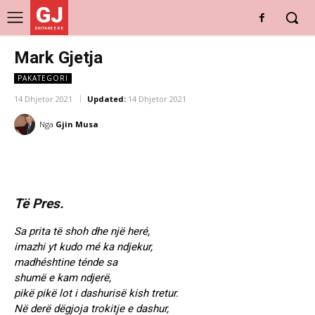
GJ
DRITARE E RE
Mark Gjetja
PAKATEGORI
14 Dhjetor 2021
Updated:
14 Dhjetor 2021
Nga
Gjin Musa
Të Pres.
Sa prita të shoh dhe një heré,
imazhi yt kudo mé ka ndjekur,
madhéshtine ténde sa
shumë e kam ndjerë,
pikë pikë lot i dashurisë kish tretur.
Në derë dëgjoja trokitje e dashur,