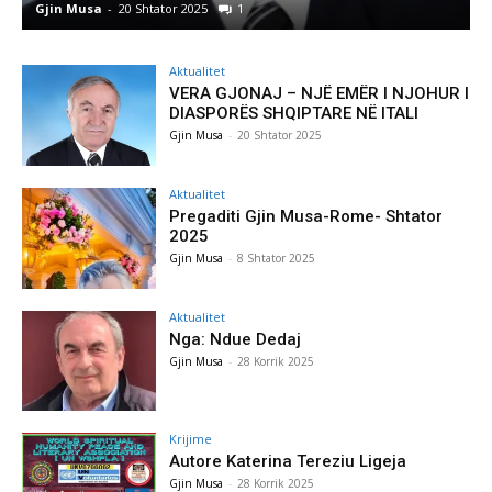
Gjin Musa
-
8 Shtator 2025
0
Aktualitet
VERA GJONAJ – NJË EMËR I NJOHUR I
DIASPORËS SHQIPTARE NË ITALI
Gjin Musa
-
20 Shtator 2025
Aktualitet
Pregaditi Gjin Musa-Rome- Shtator
2025
Gjin Musa
-
8 Shtator 2025
Aktualitet
Nga: Ndue Dedaj
Gjin Musa
-
28 Korrik 2025
Krijime
Autore Katerina Tereziu Ligeja
Gjin Musa
-
28 Korrik 2025