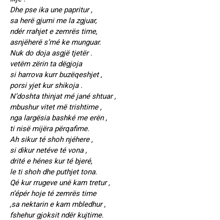
Dhe pse ika une papritur ,
sa herë gjumi me la zgjuar,
ndér rrahjet e zemrës time,
asnjëherë s’mé ke munguar.
Nuk do doja asgjë tjetër .
vetëm zërin ta dëgjoja
si harrova kurr buzëqeshjet ,
porsi yjet kur shikoja .
N’doshta thinjat mé jané shtuar ,
mbushur vitet më trishtime ,
nga largësia bashké me erën ,
ti nisë mijëra përqafime.
Ah sikur té shoh njéhere ,
si dikur netéve té vona ,
drité e hénes kur té bjeré,
le ti shoh dhe puthjet tona.
Qé kur rrugeve unë kam tretur ,
n’épér hoje té zemrës time
,sa nektarin e kam mbledhur ,
fshehur gjoksit ndër kujtime.