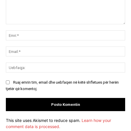
Koment:
Emr
Ema
Ue
Ruaj emrin tim, email dhe uebfaqen në këtë shfletues për herën
tjetër që komentoj.
This site uses Akismet to reduce spam.
Learn how your
comment data is processed.