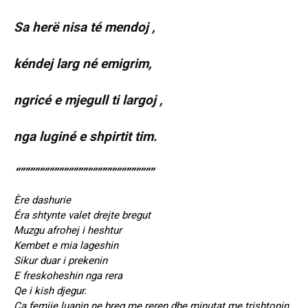
Sa herë nisa té mendoj ,
kéndej larg né emigrim,
ngricé e mjegull ti largoj ,
nga luginé e shpirtit tim.
“””””””””””””””””””””””””””””
Ère dashurie
Éra shtynte valet drejte bregut
Muzgu afrohej i heshtur
Kembet e mia lageshin
Sikur duar i prekenin
E freskoheshin nga rera
Qe i kish djegur.
Ça femije luanin ne breg me reren dhe minutat me trishtonin