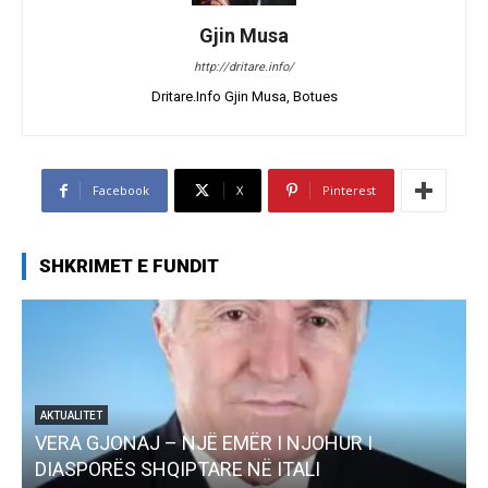
Gjin Musa
http://dritare.info/
Dritare.Info Gjin Musa, Botues
Facebook
X
Pinterest
SHKRIMET E FUNDIT
AKTUALITET
Pregaditi Gjin Musa-Rome- Shtator 2025