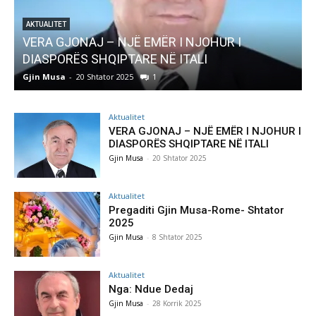
AKTUALITET
Pregaditi Gjin Musa-Rome- Shtator 2025
Gjin Musa
-
8 Shtator 2025
0
Aktualitet
VERA GJONAJ – NJË EMËR I NJOHUR I
DIASPORËS SHQIPTARE NË ITALI
Gjin Musa
-
20 Shtator 2025
Aktualitet
Pregaditi Gjin Musa-Rome- Shtator
2025
Gjin Musa
-
8 Shtator 2025
Aktualitet
Nga: Ndue Dedaj
Gjin Musa
-
28 Korrik 2025