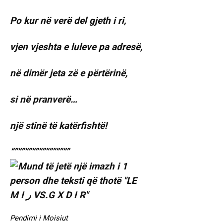
Po kur në verë del gjeth i ri,
vjen vjeshta e luleve pa adresë,
në dimër jeta zë e përtërinë,
si në pranverë…
një stinë të katërfishtë!
“””””””””””””””””
Pendimi i Moisiut