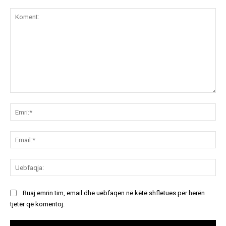
Koment:
Emr
Ema
Ue
Ruaj emrin tim, email dhe uebfaqen në këtë shfletues për herën
tjetër që komentoj.