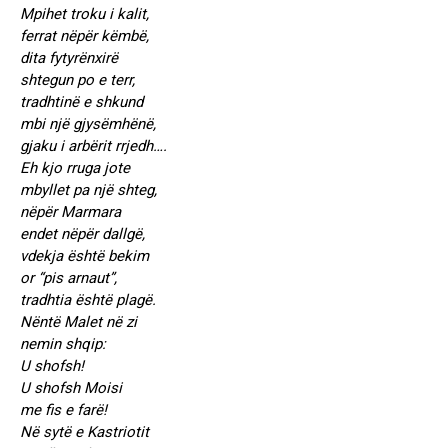
Mpihet troku i kalit,
ferrat nëpër këmbë,
dita fytyrënxirë
shtegun po e terr,
tradhtinë e shkund
mbi një gjysëmhënë,
gjaku i arbërit rrjedh….
Eh kjo rruga jote
mbyllet pa një shteg,
nëpër Marmara
endet nëpër dallgë,
vdekja është bekim
or “pis arnaut”,
tradhtia është plagë.
Nëntë Malet në zi
nemin shqip:
U shofsh!
U shofsh Moisi
me fis e farë!
Në sytë e Kastriotit