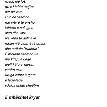
rrjedh një lot,
që e kishte ruajtur
për në varr.
Hyn në Stamboll
me fytyrë të prishur,
kërkon e nuk gjen
djep dhe varr.
Në vend të dafinave,
mban një çallmë të grisur
dhe nofkën “tradhtar”.
E mbulon Stambollin
një kllapi e keqe,
diell këtu s’ ngroh,
vetëm nxin.
Rruga është e gjatë
e leqe-leqe
vdekja është shpëtim.
E mbështet kryet