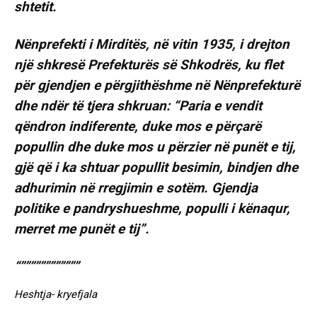
shtetit.
Nënprefekti i Mirditës, në vitin 1935, i drejton
një shkresë Prefekturës së Shkodrës, ku flet
për gjendjen e përgjithëshme në Nënprefekturë
dhe ndër të tjera shkruan: “Paria e vendit
qëndron indiferente, duke mos e përçarë
popullin dhe duke mos u përzier në punët e tij,
gjë që i ka shtuar popullit besimin, bindjen dhe
adhurimin në rregjimin e sotëm. Gjendja
politike e pandryshueshme, populli i kënaqur,
merret me punët e tij”.
“””””””””””””
Heshtja- kryefjala