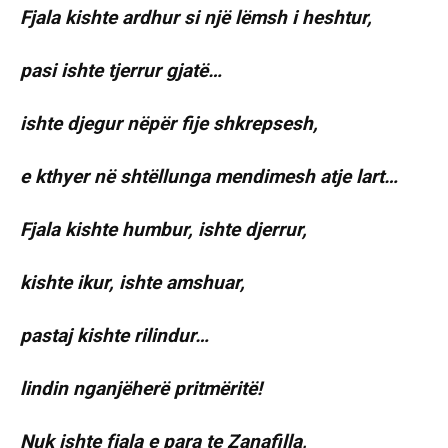
Fjala kishte ardhur si një lëmsh i heshtur,
pasi ishte tjerrur gjatë…
ishte djegur nëpër fije shkrepsesh,
e kthyer në shtëllunga mendimesh atje lart…
Fjala kishte humbur, ishte djerrur,
kishte ikur, ishte amshuar,
pastaj kishte rilindur…
lindin nganjëherë pritmëritë!
Nuk ishte fjala e para te Zanafilla,