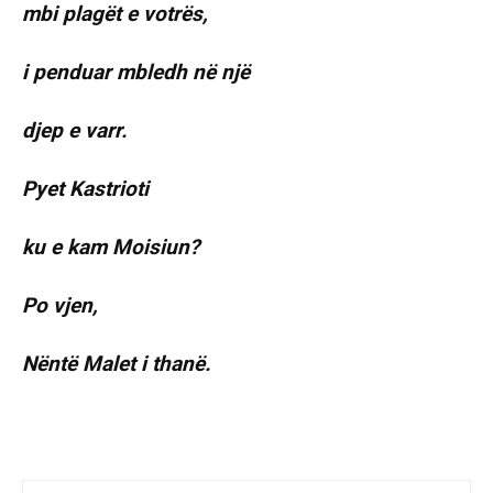
mbi plagët e votrës,
i penduar mbledh në një
djep e varr.
Pyet Kastrioti
ku e kam Moisiun?
Po vjen,
Nëntë Malet i thanë.