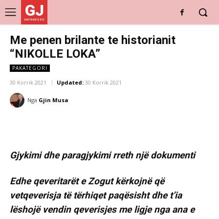
GJ
DRITARE E RE
Me penen brilante te historianit
“NIKOLLE LOKA”
PAKATEGORI
30 Korrik 2021
Updated:
30 Korrik 2021
Nga
Gjin Musa
Gjykimi dhe paragjykimi rreth një dokumenti
Edhe qeveritarët e Zogut kërkojnë që
vetqeverisja të tërhiqet paqësisht dhe t’ia
lëshojë vendin qeverisjes me ligje nga ana e