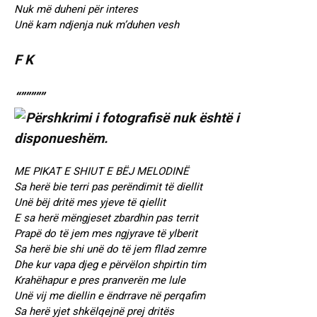
Nuk më duheni për interes
Unë kam ndjenja nuk m’duhen vesh
F K
“”””””
ME PIKAT E SHIUT E BËJ MELODINË
Sa herë bie terri pas perëndimit të diellit
Unë bëj dritë mes yjeve të qiellit
E sa herë mëngjeset zbardhin pas territ
Prapë do të jem mes ngjyrave të ylberit
Sa herë bie shi unë do të jem fllad zemre
Dhe kur vapa djeg e përvëlon shpirtin tim
Krahëhapur e pres pranverën me lule
Unë vij me diellin e ëndrrave në perqafim
Sa herë yjet shkëlqejnë prej dritës