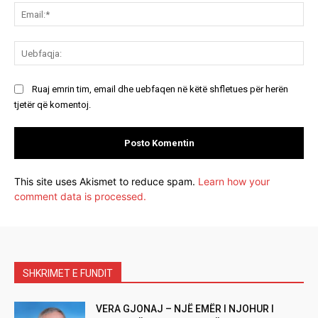
Ema
Ue
Ruaj emrin tim, email dhe uebfaqen në këtë shfletues për herën
tjetër që komentoj.
This site uses Akismet to reduce spam.
Learn how your
comment data is processed.
SHKRIMET E FUNDIT
VERA GJONAJ – NJË EMËR I NJOHUR I