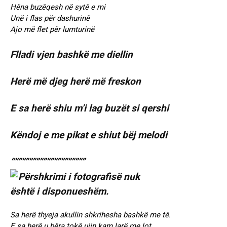
Hëna buzëqesh në sytë e mi
Unë i flas për dashurinë
Ajo më flet për lumturinë
Flladi vjen bashkë me diellin
Herë më djeg herë më freskon
E sa herë shiu m’i lag buzët si qershi
Këndoj e me pikat e shiut bëj melodi
“””””””””””””””””””””
Sa herë thyeja akullin shkrihesha bashkë me të.
E sa herë u bëra tokë ujin kam larë me lot.