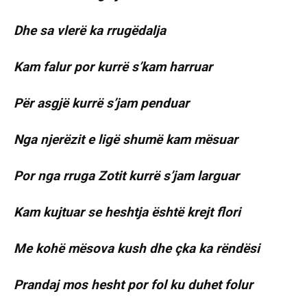
Dhe sa vlerë ka rrugëdalja
Kam falur por kurrë s’kam harruar
Për asgjë kurrë s’jam penduar
Nga njerëzit e ligë shumë kam mësuar
Por nga rruga Zotit kurrë s’jam larguar
Kam kujtuar se heshtja është krejt flori
Me kohë mësova kush dhe çka ka rëndësi
Prandaj mos hesht por fol ku duhet folur