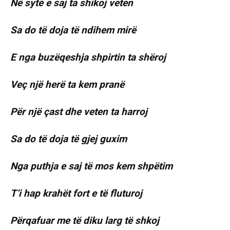
Në sytë e saj ta shikoj veten
Sa do të doja të ndihem mirë
E nga buzëqeshja shpirtin ta shëroj
Veç një herë ta kem pranë
Për një çast dhe veten ta harroj
Sa do të doja të gjej guxim
Nga puthja e saj të mos kem shpëtim
T’i hap krahët fort e të fluturoj
Përqafuar me të diku larg të shkoj