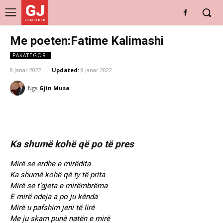
GJ
DRITARE E RE
Me poeten:Fatime Kalimashi
PAKATEGORI
8 Janar 2022
Updated:
8 Janar 2022
Nga
Gjin Musa
Ka shumë kohë që po të pres
Mirë se erdhe e mirëdita
Ka shumë kohë që ty të prita
Mirë se t’gjeta e mirëmbrëma
E mirë ndeja a po ju kënda
Mirë u pafshim jeni të lirë
Me ju skam punë natën e mirë