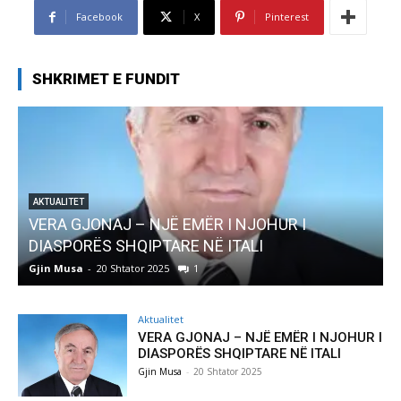
Facebook
X
Pinterest
SHKRIMET E FUNDIT
AKTUALITET
Pregaditi Gjin Musa-Rome- Shtator 2025
Gjin Musa
-
8 Shtator 2025
0
G
Aktualitet
VERA GJONAJ – NJË EMËR I NJOHUR I
DIASPORËS SHQIPTARE NË ITALI
Gjin Musa
-
20 Shtator 2025