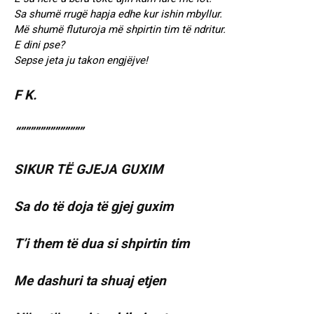
Sa shumë rrugë hapja edhe kur ishin mbyllur.
Më shumë fluturoja më shpirtin tim të ndritur.
E dini pse?
Sepse jeta ju takon engjëjve!
F K.
“”””””””””””””
SIKUR TË GJEJA GUXIM
Sa do të doja të gjej guxim
T’i them të dua si shpirtin tim
Me dashuri ta shuaj etjen