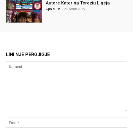
Autore Katerina Tereziu Ligeja
Gjin Musa
-
28 Korrik 2025
LINI NJË PËRGJIGJE
Koment:
Emr