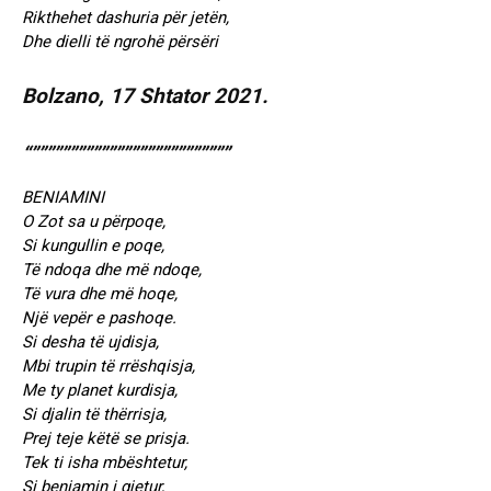
Rikthehet dashuria për jetën,
Dhe dielli të ngrohë përsëri
Bolzano, 17 Shtator 2021.
“””””””””””””””””””””””””””
BENIAMINI
O Zot sa u përpoqe,
Si kungullin e poqe,
Të ndoqa dhe më ndoqe,
Të vura dhe më hoqe,
Një vepër e pashoqe.
Si desha të ujdisja,
Mbi trupin të rrëshqisja,
Me ty planet kurdisja,
Si djalin të thërrisja,
Prej teje këtë se prisja.
Tek ti isha mbështetur,
Si beniamin i gjetur,