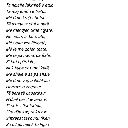
Ta ngjallë lakminë e etur,
Ta ruaj emrin e tretur,
Më dole krejt i fjetur.
Të ushqeva ditë e natë,
Me mendjen time t’gjatë,
Ne ishim si bir e atë,
Më solle veç lëngatë,
Më le me gojen thatë.
Më le pa mend, pa fjalë,
Si biri i përdalë,
Nuk hype dot mbi kalë,
Me shalë e as pa shalë ,
Më dole veç bukshkalë.
Harrove o zëgrisur,
Të bëra të kapërdisur,
N’duel për t’qeverisur,
Ti dole i llahtarisur,
S’të dija kaq të krisur.
Shpresat tash mu fikën,
Se e liga ndjek të ligën,