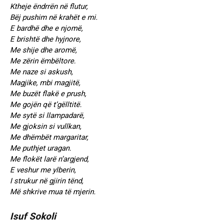
Ktheje ëndrrën në flutur,
Bëj pushim në krahët e mi.
E bardhë dhe e njomë,
E brishtë dhe hyjnore,
Me shije dhe aromë,
Me zërin ëmbëltore.
Me naze si askush,
Magjike, mbi magjitë,
Me buzët flakë e prush,
Me gojën që t’gëlltitë.
Me sytë si llampadarë,
Me gjoksin si vullkan,
Me dhëmbët margaritar,
Me puthjet uragan.
Me flokët larë n’argjend,
E veshur me ylberin,
I strukur në gjirin tënd,
Më shkrive mua të mjerin.
Isuf Sokoli