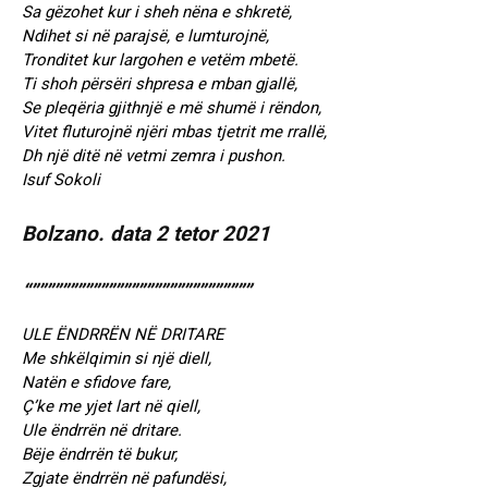
Sa gëzohet kur i sheh nëna e shkretë,
Ndihet si në parajsë, e lumturojnë,
Tronditet kur largohen e vetëm mbetë.
Ti shoh përsëri shpresa e mban gjallë,
Se pleqëria gjithnjë e më shumë i rëndon,
Vitet fluturojnë njëri mbas tjetrit me rrallë,
Dh një ditë në vetmi zemra i pushon.
Isuf Sokoli
Bolzano. data 2 tetor 2021
“”””””””””””””””””””””””””””””
ULE ËNDRRËN NË DRITARE
Me shkëlqimin si një diell,
Natën e sfidove fare,
Ç’ke me yjet lart në qiell,
Ule ëndrrën në dritare.
Bëje ëndrrën të bukur,
Zgjate ëndrrën në pafundësi,