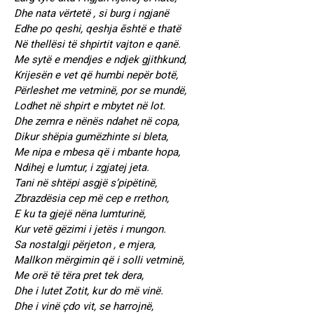
Dhe nata vërtetë , si burg i ngjanë
Edhe po qeshi, qeshja ēshtë e thatë
Në thellësi të shpirtit vajton e qanë.
Me sytë e mendjes e ndjek gjithkund,
Krijesën e vet që humbi nepër botë,
Përleshet me vetminë, por se mundë,
Lodhet në shpirt e mbytet në lot.
Dhe zemra e nënës ndahet në copa,
Dikur shëpia gumëzhinte si bleta,
Me nipa e mbesa që i mbante hopa,
Ndihej e lumtur, i zgjatej jeta.
Tani në shtëpi asgjë s’pipëtinë,
Zbrazdësia cep më cep e rrethon,
E ku ta gjejë nëna lumturinë,
Kur vetë gëzimi i jetës i mungon.
Sa nostalgji përjeton , e mjera,
Mallkon mërgimin që i solli vetminë,
Me orë të tëra pret tek dera,
Dhe i lutet Zotit, kur do më vinë.
Dhe i vinë çdo vit, se harrojnë,