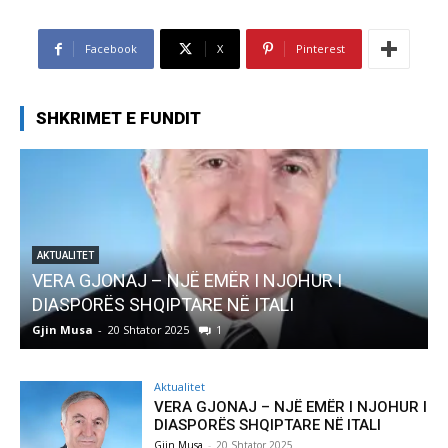
Facebook
X
Pinterest
SHKRIMET E FUNDIT
AKTUALITET
Pregaditi Gjin Musa-Rome- Shtator 2025
Gjin Musa
-
8 Shtator 2025
0
G
Aktualitet
VERA GJONAJ – NJË EMËR I NJOHUR I
DIASPORËS SHQIPTARE NË ITALI
Gjin Musa
-
20 Shtator 2025