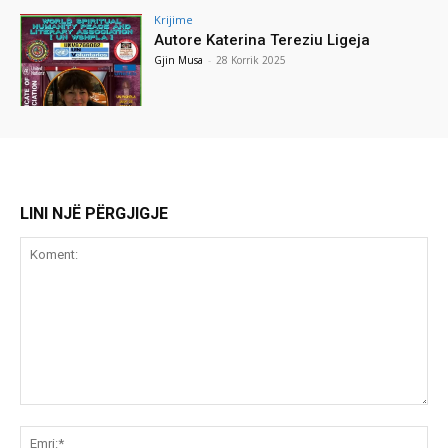
Krijime
Autore Katerina Tereziu Ligeja
Gjin Musa
-
28 Korrik 2025
LINI NJË PËRGJIGJE
Koment:
Emr