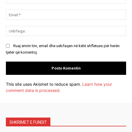
Ema
Ue
Ruaj emrin tim, email dhe uebfaqen në këtë shfletues për herën
tjetër që komentoj.
This site uses Akismet to reduce spam.
Learn how your
comment data is processed.
SHKRIMET E FUNDIT