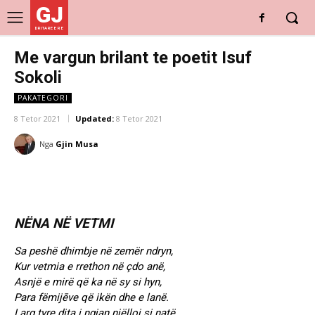
GJ
DRITARE E RE
Me vargun brilant te poetit Isuf
Sokoli
PAKATEGORI
8 Tetor 2021
Updated:
8 Tetor 2021
Nga
Gjin Musa
NËNA NË VETMI
Sa peshë dhimbje në zemër ndryn,
Kur vetmia e rrethon në çdo anë,
Asnjë e mirë që ka në sy si hyn,
Para fëmijēve që ikën dhe e lanë.
Larg tyre dita i ngjan njëlloj si natë,