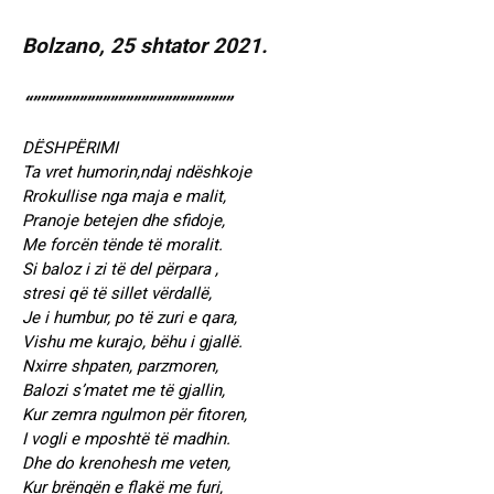
Bolzano, 25 shtator 2021.
“””””””””””””””””””””””””””
DËSHPËRIMI
Ta vret humorin,ndaj ndëshkoje
Rrokullise nga maja e malit,
Pranoje betejen dhe sfidoje,
Me forcën tënde të moralit.
Si baloz i zi të del përpara ,
stresi që të sillet vërdallë,
Je i humbur, po të zuri e qara,
Vishu me kurajo, bëhu i gjallë.
Nxirre shpaten, parzmoren,
Balozi s’matet me të gjallin,
Kur zemra ngulmon për fitoren,
I vogli e mposhtë të madhin.
Dhe do krenohesh me veten,
Kur brëngën e flakë me furi,