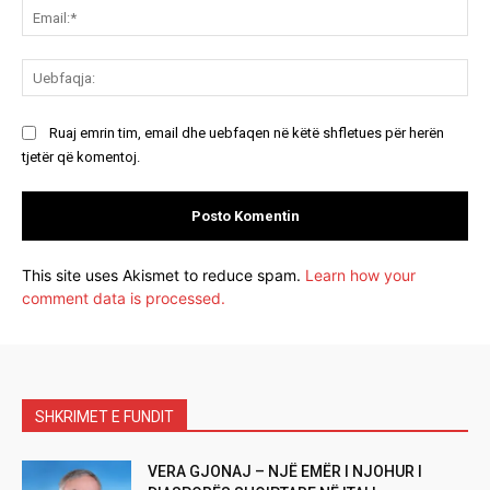
Ema
Ue
Ruaj emrin tim, email dhe uebfaqen në këtë shfletues për herën
tjetër që komentoj.
This site uses Akismet to reduce spam.
Learn how your
comment data is processed.
SHKRIMET E FUNDIT
VERA GJONAJ – NJË EMËR I NJOHUR I