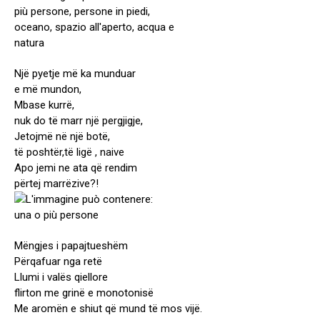
Një pyetje më ka munduar
e më mundon,
Mbase kurrë,
nuk do të marr një pergjigje,
Jetojmë në një botë,
të poshtër,të ligë , naive
Apo jemi ne ata që rendim
përtej marrëzive?!
Mëngjes i papajtueshëm
Përqafuar nga retë
Llumi i valës qiellore
flirton me grinë e monotonisë
Me aromën e shiut që mund të mos vijë.