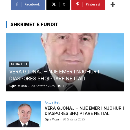
Facebook
X
Pinterest
SHKRIMET E FUNDIT
AKTUALITET
VERA GJONAJ – NJË EMËR I NJOHUR I
DIASPORËS SHQIPTARE NË ITALI
Gjin Musa
-
20 Shtator 2025
1
G
Aktualitet
VERA GJONAJ – NJË EMËR I NJOHUR I
DIASPORËS SHQIPTARE NË ITALI
Gjin Musa
-
20 Shtator 2025