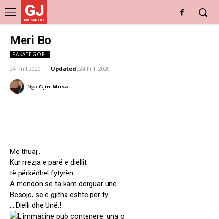
GJ
DRITARE E RE
Meri Bo
PAKATEGORI
24 Prill 2020
Updated:
24 Prill 2020
Nga
Gjin Musa
Më thuaj..
Kur rrezja e parë e diellit
të përkëdhel fytyrën..
A mendon se ta kam dërguar unë
Besoje, se e gjitha është për ty
….Dielli dhe Unë.!