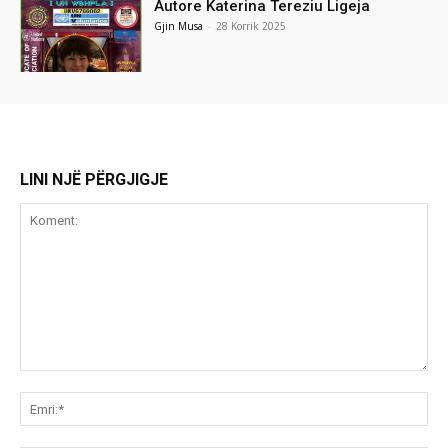
Autore Katerina Tereziu Ligeja
Gjin Musa
-
28 Korrik 2025
LINI NJË PËRGJIGJE
Koment:
Emr