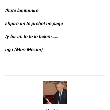
thotë lamtumirë
shpirti im të prehet në paqe
ty bir im të të lë bekim……
nga (Meri Mezini)