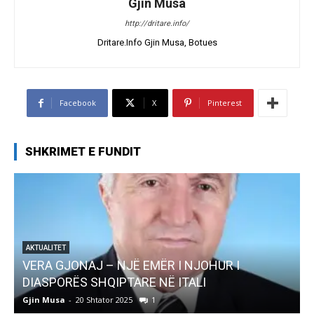
Gjin Musa
http://dritare.info/
Dritare.Info Gjin Musa, Botues
Facebook
X
Pinterest
SHKRIMET E FUNDIT
AKTUALITET
Pregaditi Gjin Musa-Rome- Shtator 2025
Gjin Musa
-
8 Shtator 2025
0
G