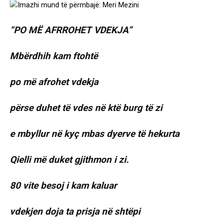
“PO MË AFRROHET VDEKJA”
Mbërdhih kam ftohtë
po më afrohet vdekja
përse duhet të vdes në ktë burg të zi
e mbyllur në kyç mbas dyerve të hekurta
Qielli më duket gjithmon i zi.
80 vite besoj i kam kaluar
vdekjen doja ta prisja në shtëpi