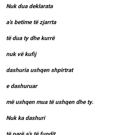
Nuk dua deklarata
a’s betime të zjarrta
të dua ty dhe kurrë
nuk vë kufij
dashuria ushqen shpirtrat
e dashuruar
më ushqen mua të ushqen dhe ty.
Nuk ka dashuri
të parë a’s të fundit