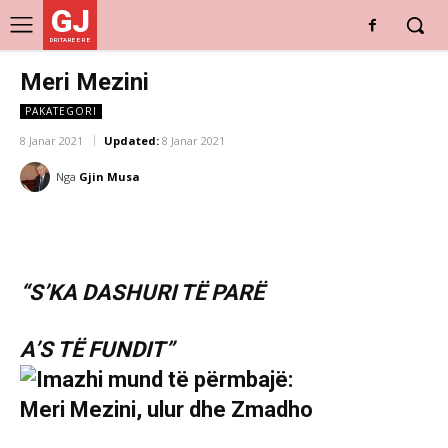
GJ
DRITARE E RE
Meri Mezini
PAKATEGORI
8 Janar 2021
Updated:
8 Janar 2021
Nga
Gjin Musa
“S’KA DASHURI TË PARË
A’S TË FUNDIT”