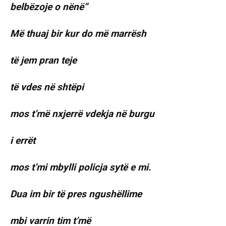
belbëzoje o nënë”
Më thuaj bir kur do më marrësh
të jem pran teje
të vdes në shtëpi
mos t’më nxjerrë vdekja në burgu
i errët
mos t’mi mbylli policja sytë e mi.
Dua im bir të pres ngushëllime
mbi varrin tim t’më