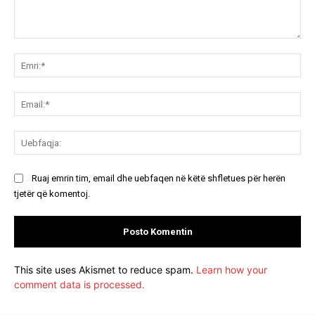
Koment:
Emr
Ema
Ue
Ruaj emrin tim, email dhe uebfaqen në këtë shfletues për herën
tjetër që komentoj.
This site uses Akismet to reduce spam.
Learn how your
comment data is processed.