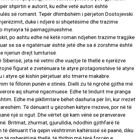
për shpirtin e autorit, ku edhe vetë autori është
abulës së romanit. Tepër dhimbshëm i përjeton Dostojevski
 njerëzimit, duke i ndjerë si shqetësime dhe trazime
këto mynxyra të paimagjinueshme.
vskit, po ashtu edhe në këtë roman ndjehen trazime tragjike
ptuar se sa e ngatërruar është jetë dhe sa ë zorshme është
e njeriun drejt lumturisë.
iberisë; jeta në vetmi dhe vuajtje të thellë e njerëzve
izojnë figurat e zvetënuara të atyre protagonistëve të atyre
 atyre që kishin përjetuar ato tmerre makabre.
snim të fillonin punën e stinës. Dielli zu të ngrohë gjithë më
anverore aq shumë ngacmuese. Edhe të lindurit me pranga
m. Edhe më pikllimtare bëhet dashuria për liri, kur rrezet
ë hareshëm. Të dënuarit u gëzohen këtyre rrezeve, por në të
kanë një si ngut. Dhe vërtet që kam vënë se pranverave
ë. Britmat, zhurmat, gjurulldia, ndodhin gjithfarë të
eh të dënuarit t’ia qepin vështrimin kaltërsisë së paanë, diku
 të psherëtijnë thellë, të thithin më tërë forcën e