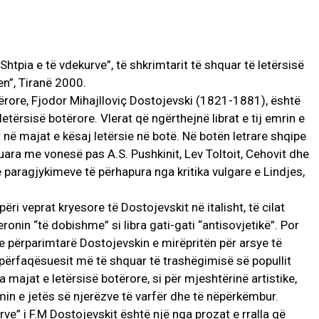
tpia e të vdekurve”, të shkrimtarit të shquar të letërsisë
en”, Tiranë 2000.
otërore, Fjodor Mihajlloviç Dostojevski (1821-1881), është
etërsisë botërore. Vlerat që ngërthejnë librat e tij emrin e
r në majat e kësaj letërsie në botë. Në botën letrare shqipe
tuara me vonesë pas A.S. Pushkinit, Lev Toltoit, Cehovit dhe
 paragjykimeve të përhapura nga kritika vulgare e Lindjes,
ri veprat kryesore të Dostojevskit në italisht, të cilat
ronin “të dobishme” si libra gati-gati “antisovjetikë”. Por
ve përparimtarë Dostojevskin e mirëpritën për arsye të
a përfaqësuesit më të shquar të trashëgimisë së popullit
ga majat e letërsisë botërore, si për mjeshtërinë artistike,
in e jetës së njerëzve të varfër dhe të nëpërkëmbur.
e” i F.M Dostojevskit është një nga prozat e rralla që