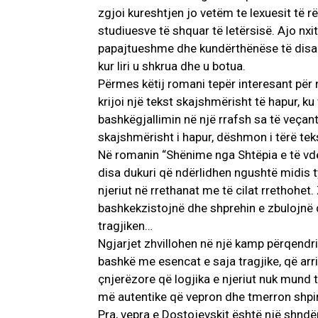
zgjoi kureshtjen jo vetëm te lexuesit të 
studiuesve të shquar të letërsisë. Ajo n
papajtueshme dhe kundërthënëse të disa 
kur liri u shkrua dhe u botua.
Përmes këtij romani tepër interesant për n
krijoi një tekst skajshmërisht të hapur, k
bashkëgjallimin në një rrafsh sa të veçant
skajshmërisht i hapur, dëshmon i tërë teks
Në romanin “Shënime nga Shtëpia e të vde
disa dukuri që ndërlidhen ngushtë midis t
njeriut në rrethanat me të cilat rrethohe
bashkekzistojnë dhe shprehin e zbulojnë 
tragjiken…
Ngjarjet zhvillohen në një kamp përqendri
bashkë me esencat e saja tragjike, që arr
çnjerëzore që logjika e njeriut nuk mun
më autentike që vepron dhe tmerron shpirt
Pra, vepra e Dostojevskit është një shndër