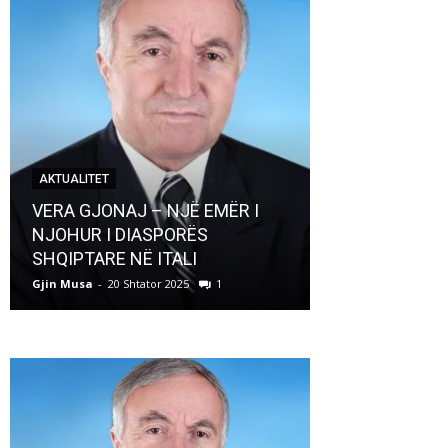
AKTUALITET
AKTUALITET
VERA GJONAJ – NJË EMËR I
NJOHUR I DIASPORËS
Pregaditi Gji
SHQIPTARE NË ITALI
Shtator 2025
Gjin Musa
-
20 Shtator 2025
1
Gjin Musa
-
8 Shtat