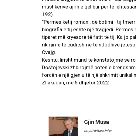
mushkërive ajrin e qelibar për të lehtësu
192).
“Përmes këtij romani, që botimi i tij tmerr
biografia e tij është një tragjedi. Përmes
tiparet më kryesore të fatit të tij. Ka jo 
rikrijime të çuditshme të ndodhive jetëso
Cvajg.
Kështu, lirisht mund të konstatojmë se r
Dostojevski zhbirojmë botën e brendshme të
forcën e një gjeniu të një shkrimit unikal 
Zllakuqan, më 5 dhjetor 2022
Gjin Musa
http://dritare.info/