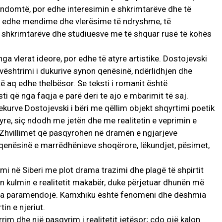
rëndomtë, por edhe interesimin e shkrimtarëve dhe të
xit edhe mendime dhe vlerësime të ndryshme, të
shkrimtarëve dhe studiuesve me të shquar rusë të kohës
ga vlerat ideore, por edhe të atyre artistike. Dostojevski
u vështrimi i dukurive synon qenësinë, ndërlidhjen dhe
ë aq edhe thelbësor. Se teksti i romanit është
ti që nga faqja e parë deri te ajo e mbarimit të saj.
kurve Dostojevski i bëri me qëllim objekt shqyrtimi poetik
yre, siç ndodh me jetën dhe me realitetin e veprimin e
t. Zhvillimet që pasqyrohen në dramën e ngjarjeve
qenësinë e marrëdhënieve shoqërore, lëkundjet, pësimet,
mi në Siberi me plot drama trazimi dhe plagë të shpirtit
in kulmin e realitetit makabër, duke përjetuar dhunën më
d ta paramendojë. Kamxhiku është fenomeni dhe dëshmia
in e njeriut.
rim dhe një pasqyrim i realitetit jetësor; çdo gjë kalon