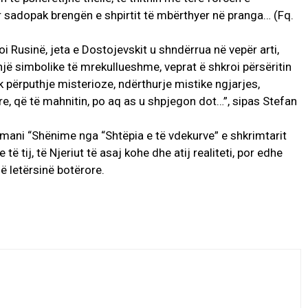
ar sadopak brengën e shpirtit të mbërthyer në pranga… (Fq.
oi Rusinë, jeta e Dostojevskit u shndërrua në vepër arti,
 një simbolike të mrekullueshme, veprat ë shkroi përsëritin
pak përputhje misterioze, ndërthurje mistike ngjarjes,
re, që të mahnitin, po aq as u shpjegon dot…”, sipas Stefan
omani “Shënime nga “Shtëpia e të vdekurve” e shkrimtarit
 tij, të Njeriut të asaj kohe dhe atij realiteti, por edhe
në letërsinë botërore.