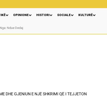
TIKË
OPINIONE
HISTORI
SOCIALE
KULTURË
a: Ndue Dedaj
Autore Katerina Tereziu Ligeja
E DHE GJENIUN E NJË SHKRIMI QË I TEJJETON