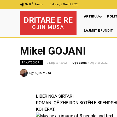
C
37.8
Tiranë
E dielë, 9 Gusht 2026
ARTIKUJ
POLI
DRITARE E RE
GJIN MUSA
LAJMET E FUNDIT
Ng
Mikel GOJANI
7 Dhjetor 2022
Updated:
7 Dhjetor 2022
PAKATEGORI
Nga
Gjin Musa
LIBËR NGA SIRTARI
ROMANI QË ZHBIRON BOTËN E BRENDSHM
KOHËRAT.