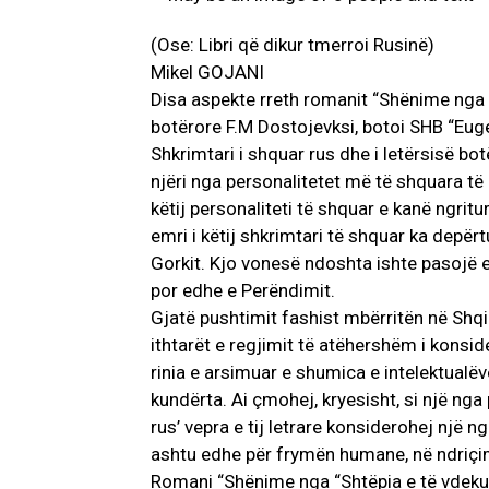
(Ose: Libri që dikur tmerroi Rusinë)
Mikel GOJANI
Disa aspekte rreth romanit “Shënime nga Sh
botërore F.M Dostojevksi, botoi SHB “Eug
Shkrimtari i shquar rus dhe i letërsisë b
njëri nga personalitetet më të shquara të l
këtij personaliteti të shquar e kanë ngritu
emri i këtij shkrimtari të shquar ka depër
Gorkit. Kjo vonesë ndoshta ishte pasojë e
por edhe e Perëndimit.
Gjatë pushtimit fashist mbërritën në Shqipë
ithtarët e regjimit të atëhershëm i konside
rinia e arsimuar e shumica e intelektualë
kundërta. Ai çmohej, kryesisht, si një ng
rus’ vepra e tij letrare konsiderohej një n
ashtu edhe për frymën humane, në ndriçim
Romani “Shënime nga “Shtëpia e të vdekurv