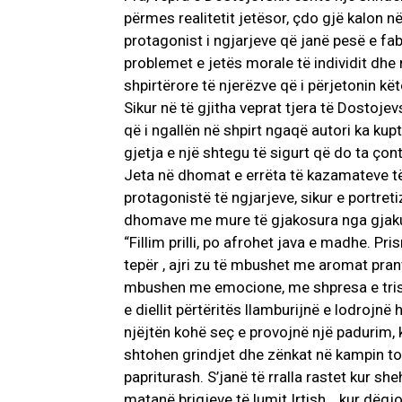
përmes realitetit jetësor, çdo gjë kalon në
protagonist i ngjarjeve që janë pesë e f
problemet e jetës morale të individit dhe
shpirtërore të njerëzve që i përjetonin 
Sikur në të gjitha veprat tjera të Dostoje
që i ngallën në shpirt ngaqë autori ka ku
gjetja e një shtegu të sigurt që do ta çont
Jeta në dhomat e errëta të kazamateve të S
protagonistë të ngjarjeve, sikur e portret
dhomave me mure të gjakosura nga gjaku i
“Fillim prilli, po afrohet java e madhe. Pri
tepër , ajri zu të mbushet me aromat pr
mbushen me emocione, me shpresa e trishti
e diellit përtëritës llamburijnë e lodrojn
njëjtën kohë seç e provojnë një padurim, 
shtohen grindjet dhe zënkat në kampin ton
papriturash. S’janë të rralla rastet kur sh
matanë brigjeve të lumit Irtish… kur dëgjon