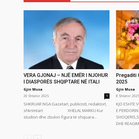
VERA GJONAJ – NJË EMËR I NJOHUR
Pregaditi
I DIASPORËS SHQIPTARE NË ITALI
2025
Gjin Musa
Gjin Musa
20 Shtator 2025
8 Shtator 202
1
SHKRUAR NGA:GazetarI, publicistI, redaktorI,
KJO ESHTE V
shkrimtarI: XHELAL MARKU Kur
E PERDORIN 
studion dhe zbulon figura të shquara...
SHOQERIS,S
DHE REAGIMI