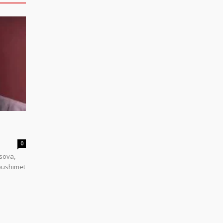
0
sova,
 pushimet