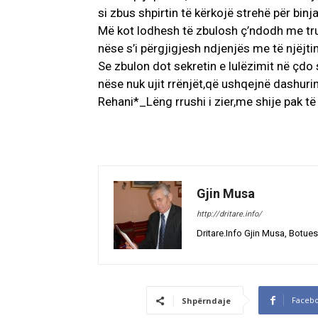
si zbus shpirtin të kërkojë strehë për binj
Më kot lodhesh të zbulosh ç’ndodh me tru
nëse s’i përgjigjesh ndjenjës me të njëjtin
Se zbulon dot sekretin e lulëzimit në çdo 
nëse nuk ujit rrënjët,që ushqejnë dashuri
Rehani*_Lëng rrushi i zier,me shije pak të 
Gjin Musa
http://dritare.info/
Dritare.Info Gjin Musa, Botues
Faceb
Shpërndaje