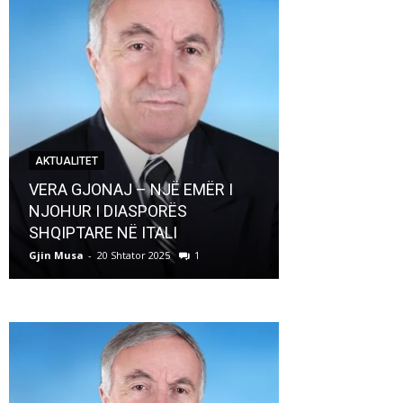
AKTUALITET
AKTUALITET
VERA GJONAJ – NJË EMËR I
NJOHUR I DIASPORËS
Pregaditi Gji
SHQIPTARE NË ITALI
Shtator 2025
Gjin Musa
-
20 Shtator 2025
1
Gjin Musa
-
8 Shtat