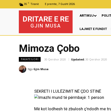
C
35
Tiranë
E premte, 7 Gusht 2026
ARTIKUJ
POLI
DRITARE E RE
GJIN MUSA
LAJMET E FUNDIT
Mimoza Çobo
30 Qershor 2020
Updated:
30 Qershor 2020
PAKATEGORI
Nga
Gjin Musa
SEKRETI I LULËZIMIT NË ÇDO STINË
Më kot lodhesh të zbulosh ç’ndodh me tru