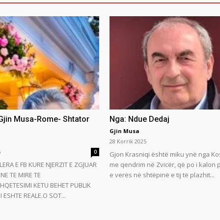
 Gjin Musa-Rome- Shtator
Nga: Ndue Dedaj
Gjin Musa
28 Korrik 2025
5
0
Gjon Krasniqi është miku ynë nga Ko
LERA E FB KURE NJERZIT E ZGJUAR
me qendrim në Zvicër, që po i kalon
NE TE MIRE TE
e verës në shtëpinë e tij të plazhit...
HQETESIMI KETU BEHET PUBLIK
 ESHTE REALE.O SOT...