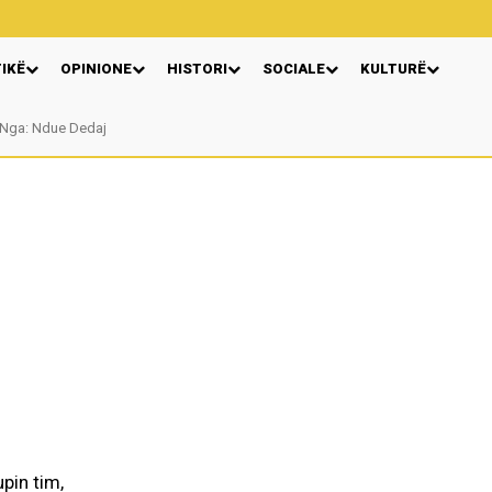
TIKË
OPINIONE
HISTORI
SOCIALE
KULTURË
Nga: Ndue Dedaj
pin tim,