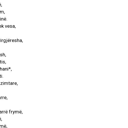
,
im,
inë.
ek vesa,
virgjëresha,
sh,
is,
hani*,
i.
zimtare,
rre,
arrë frymë,
,
ymë,