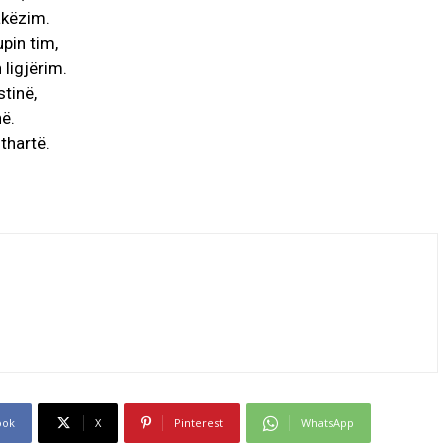
akëzim.
pin tim,
 ligjërim.
stinë,
në.
thartë.
ook
X
Pinterest
WhatsApp