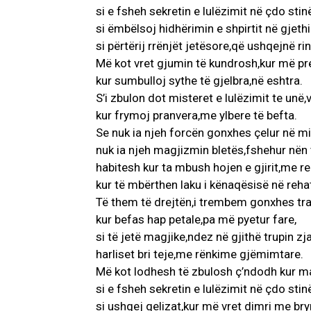
si e fsheh sekretin e lulëzimit në çdo stinë
si ëmbëlsoj hidhërimin e shpirtit në gjeth
si përtërij rrënjët jetësore,që ushqejnë rin
Më kot vret gjumin të kundrosh,kur më pr
kur sumbulloj sythe të gjelbra,në eshtra.
S’i zbulon dot misteret e lulëzimit te unë,
kur frymoj pranvera,me ylbere të befta.
Se nuk ia njeh forcën gonxhes çelur në mi
nuk ia njeh magjizmin bletës,fshehur nën t
habitesh kur ta mbush hojen e gjirit,me re
kur të mbërthen laku i kënaqësisë në rehat
Të them të drejtën,i trembem gonxhes tra
kur befas hap petale,pa më pyetur fare,
si të jetë magjike,ndez në gjithë trupin zja
harliset bri teje,me rënkime gjëmimtare.
Më kot lodhesh të zbulosh ç’ndodh kur m
si e fsheh sekretin e lulëzimit në çdo stinë
si ushqej qelizat,kur më vret dimri me br