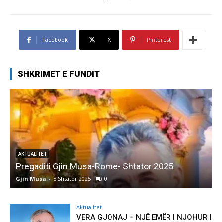
Facebook
X
Pinterest
SHKRIMET E FUNDIT
AKTUALITET
Pregaditi Gjin Musa-Rome- Shtator 2025
Gjin Musa
-
8 Shtator 2025
0
G
Aktualitet
VERA GJONAJ – NJË EMËR I NJOHUR I