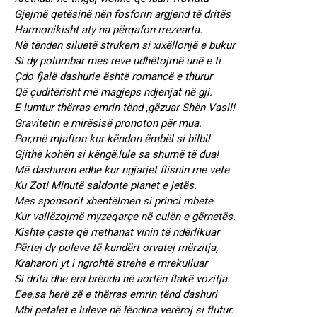
Gjejmë qetësinë nën fosforin argjend të dritës
Harmonikisht aty na përqafon rrezearta.
Në tënden siluetë strukem si xixëllonjë e bukur
Si dy polumbar mes reve udhëtojmë unë e ti
Çdo fjalë dashurie është romancë e thurur
Që çuditërisht më magjeps ndjenjat në gji.
E lumtur thërras emrin tënd ,gëzuar Shën Vasil!
Gravitetin e mirësisë pronoton për mua.
Por,më mjafton kur këndon ëmbël si bilbil
Gjithë kohën si këngë,lule sa shumë të dua!
Më dashuron edhe kur ngjarjet flisnin me vete
Ku Zoti Minutë saldonte planet e jetës.
Mes sponsorit xhentëlmen si princi mbete
Kur vallëzojmë myzeqarçe në culën e gërnetës.
Kishte çaste që rrethanat vinin të ndërlikuar
Përtej dy poleve të kundërt orvatej mërzitja,
Kraharori yt i ngrohtë strehë e mrekulluar
Si drita dhe era brënda në aortën flakë vozitja.
Eee,sa herë zë e thërras emrin tënd dashuri
Mbi petalet e luleve në lëndina verëroj si flutur.