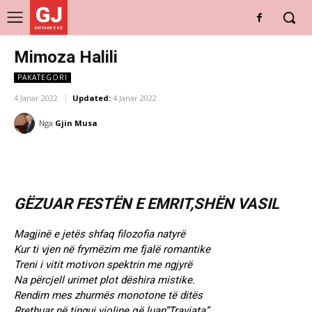
GJ
DRITARE E RE
Mimoza Halili
PAKATEGORI
4 Janar 2022
Updated:
4 Janar 2022
Nga
Gjin Musa
GËZUAR FESTËN E EMRIT,SHËN VASIL
Magjinë e jetës shfaq filozofia natyrë
Kur ti vjen në frymëzim me fjalë romantike
Treni i vitit motivon spektrin me ngjyrë
Na përcjell urimet plot dëshira mistike.
Rendim mes zhurmës monotone të ditës
Rrethuar në tinguj violine që luan”Traviata”