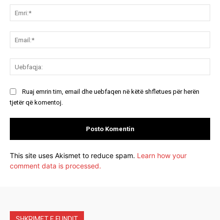
Emr
Ema
Ue
Ruaj emrin tim, email dhe uebfaqen në këtë shfletues për herën
tjetër që komentoj.
This site uses Akismet to reduce spam.
Learn how your
comment data is processed.
SHKRIMET E FUNDIT