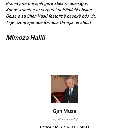
Prania jote më sjell gëzim,bekim dhe siguri
Kur në krahët e tu purpuroj si trëndafil i bukur!
Oh,sa e sa Shën Vasil festojmë bashkë çdo vit.
Ti je ozoni ajër dhe formula Omega në shpirt!
Mimoza Halili
Gjin Musa
http://dritare.info/
Dritare.Info Gjin Musa, Botues