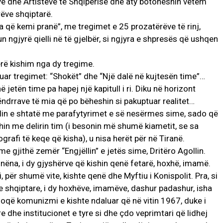
ëve dhe Artistëve të Shqipërisë dhe aty botoheshin vetëm
rëve shqiptarë.
a që kemi pranë”, me tregimet e 25 prozatërëve të rinj,
n ngjyrë qielli në të gjelbër, si ngjyra e shpresës që ushqen
erë kishim nga dy tregime.
tuar tregimet: “Shokët” dhe “Një dalë në kujtesën time”…
jetën time pa hapej një kapitull i ri. Diku në horizont
 ëndrrave të mia që po bëheshin si pakuptuar realitet…
iellin e shtatë me parafytyrimet e së nesërmes sime, sado që
shin me delirin tim (i besonin më shumë kiametit, se sa
rafi të keqe që kisha), u nisa herët për në Tiranë.
me gjithë zemër “Engjëllin” e jetës sime, Dritëro Agollin.
nëna, i dy gjyshërve që kishin qenë fetarë, hoxhë, imamë.
ër shumë vite, kishte qenë dhe Myftiu i Konispolit. Pra, si
e shqiptare, i dy hoxhëve, imamëve, dashur padashur, isha
doqë komunizmi e kishte ndaluar që në vitin 1967, duke i
are dhe institucionet e tyre si dhe çdo veprimtari që lidhej