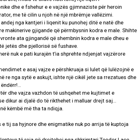
nike dhe e fshehur e e vajzës gjimnaziste për heroin
ator, me të cilin u njoh në një mbrëmje vallëzimi.
dej nga kantjeri i liqenit ku punohej ditë e natë dhe
yre makinerive gjigande që përmbysnin kodra e male. Shihte
anovronte ata gjingandë që shembnin kodra e male dheu e
të jetës dhe pjellorisë së fushave.
erë nuk e pati kurajën t’ia shprehte ndjenjat vajzërore
 mendimet e asaj vajze e përshkruaja si lulet që lulëzojnë e
në re nga sytë e askujt, ishte një cikël jete sa rrezatues dhe
ë ëndërr!…
 tjetër dhe vajza vazhdon të ushqehet me kujtimet e
dikur ai djalë do të rikthehet i malluar drejt saj…
 në këmbë më tha ta ndiqja.
e tij sa hyjnore dhe enigmatike nuk po arrija të kuptoja
lenteve të reja që drejtohej nga shkrimtari Teodor Laço.