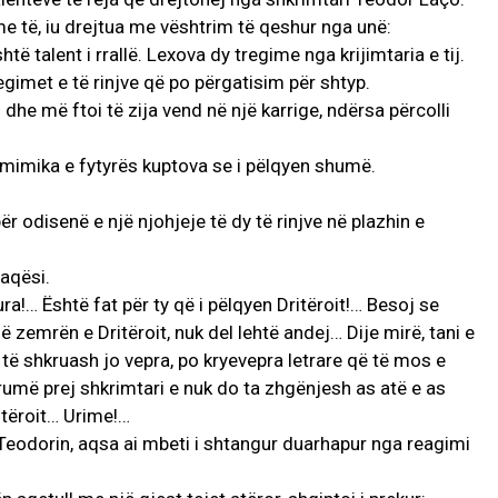
me të, iu drejtua me vështrim të qeshur nga unë:
të talent i rrallë. Lexova dy tregime nga krijimtaria e tij.
egimet e të rinjve që po përgatisim për shtyp.
dhe më ftoi të zija vend në një karrige, ndërsa përcolli
 mimika e fytyrës kuptova se i pëlqyen shumë.
për odisenë e një njohjeje të dy të rinjve në plazhin e
naqësi.
ura!… Është fat për ty që i pëlqyen Dritëroit!… Besoj se
zemrën e Dritëroit, nuk del lehtë andej… Dije mirë, tani e
tyrë të shkruash jo vepra, po kryevepra letrare që të mos e
umë prej shkrimtari e nuk do ta zhgënjesh as atë e as
itëroit… Urime!…
Teodorin, aqsa ai mbeti i shtangur duarhapur nga reagimi