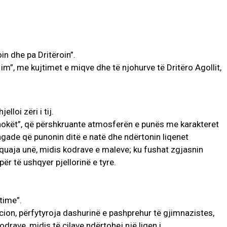
in dhe pa Dritëroin”.
im”, me kujtimet e miqve dhe të njohurve të Dritëro Agollit,
AKTUALITET
– NJË EMËR I
lloi zëri i tij.
SPORËS
Pregaditi Gjin Musa-Rome-
hokët”, që përshkruante atmosferën e punës me karakteret
ITALI
Shtator 2025
ngade që punonin ditë e natë dhe ndërtonin liqenet
or 2025
1
Gjin Musa
-
8 Shtator 2025
0
i quaja unë, midis kodrave e maleve; ku fushat zgjasnin
për të ushqyer pjellorinë e tyre.
time”.
ocion, përfytyroja dashurinë e pashprehur të gjimnazistes,
drave, midis të cilave ndërtohej një liqen i