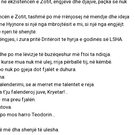
 në ekzistencën e Zotit, engjëve dhe djajve, paçka se nuk
stencën e Zotit, tashmë po më rrënjosej në mendje dhe ideja
e Hyjnore si një nga mbrojtësit e mi, si një nga engjëjt.
njeri të shenjtë.
ngjes, i zura pritë Dritëroit te hyrja e godinës së LSHA.
he po me lëvizje të buzëqeshur më ftoi ta ndiqja.
 kurse mua nuk më ulej, rrija përballë tij, në këmbë.
po nuk po gjeja dot fjalët e duhura.
ha:
alenderimi, se ai merret me talentet e reja.
 t’ju falenderoj juve, Kryetar!…
– ma preu fjalën.
htova.
e, po mos harro Teodorin…
ë më dha shenjë të ulesha.