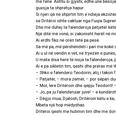
me fenë. Ashtu si gjyshi, edhe unë besoja
guxoja ta shprehja hapur.
Si njeri që në shpirtin tim e ndieja ekzi
se Dritëroi ishte caktuar nga Fuqia Suprem
Dhe më duhej ta falenderoja patjetër këtë 
Një ditë më vonë, si zakonisht herët në më
Ai erdhi fiks në orën tetë pa pesë.
Sa më pa, më përshëndeti i pari me kokë d
Ai u ul në vendin e vet, në tryezën e punës,
U mata disa herë të nisja ta falenderoja, 
Ai e pa sikletin tim, qeshi dhe preras më t
– Shko e falendero Teodorin, atij i takon f
– Patjetër, – mora zemër, – por sëpari dua
– Mor, lere Dritëroin dhe qepju Teodorit! 
– Jo, pa ju falenderuiar juve! – e kundërs
– Dëgjo mua, Djalosh, Dritëroin këtu e k
Mbeta një hop mëdyshas.
Dritëroi qeshi me hutimin tim dhe me dor