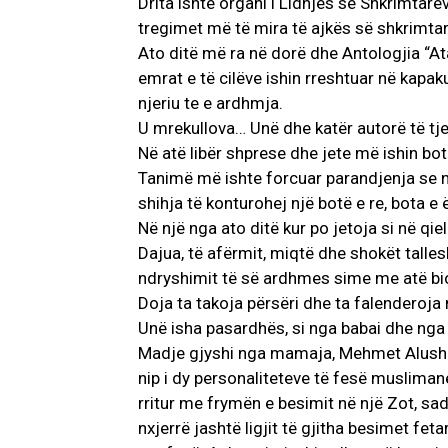
Drita ishte organi i Lidhjes së Shkrimtar
tregimet më të mira të ajkës së shkrimta
Ato ditë më ra në dorë dhe Antologjia “At
emrat e të cilëve ishin rreshtuar në kapaku
njeriu te e ardhmja.
U mrekullova… Unë dhe katër autorë të tj
Në atë libër shprese dhe jete më ishin bo
Tanimë më ishte forcuar parandjenja se në 
shihja të konturohej një botë e re, bota e
Në një nga ato ditë kur po jetoja si në q
Dajua, të afërmit, miqtë dhe shokët talle
ndryshimit të së ardhmes sime me atë biog
Doja ta takoja përsëri dhe ta falenderoja 
Unë isha pasardhës, si nga babai dhe nga 
Madje gjyshi nga mamaja, Mehmet Alushi, p
nip i dy personaliteteve të fesë musliman
rritur me frymën e besimit në një Zot, sa
nxjerrë jashtë ligjit të gjitha besimet fet