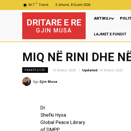
C
34.7
Tiranë
E shtunë, 8 Gusht 2026
ARTIKUJ
POLI
DRITARE E RE
GJIN MUSA
LAJMET E FUNDIT
Mur
MIQ NË RINI DHE N
16 Shtator 2020
Updated:
16 Shtator 2020
PAKATEGORI
Nga
Gjin Musa
Dr.
Shefki Hysa
Global Peace Library
of DMPP