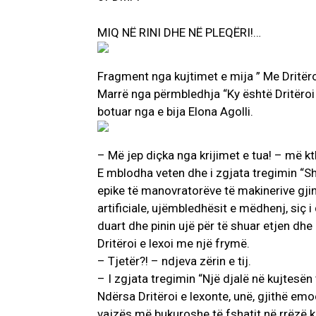
MIQ NË RINI DHE NË PLEQËRI!…
Fragment nga kujtimet e mija ” Me Dritëro
Marrë nga përmbledhja “Ky është Dritëroi 
botuar nga e bija Elona Agolli.
AKTUALITET
VERA GJONAJ 
– Më jep diçka nga krijimet e tua! – më kthje
NJOHUR I DIA
E mblodha veten dhe i zgjata tregimin “S
SHQIPTARE NË 
epike të manovratorëve të makinerive gji
Gjin Musa
-
20 Shtat
artificiale, ujëmbledhësit e mëdhenj, siç 
duart dhe pinin ujë për të shuar etjen dhe 
Dritëroi e lexoi me një frymë.
– Tjetër?! – ndjeva zërin e tij.
– I zgjata tregimin “Një djalë në kujtesën 
Ndërsa Dritëroi e lexonte, unë, gjithë em
vajzës më bukuroshe të fshatit në rrëzë ko