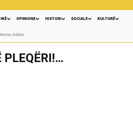
TIKË
OPINIONE
HISTORI
SOCIALE
KULTURË
tez Asllani
VERA GJONAJ – NJË EMËR I NJOHUR I DIASPORËS SHQIPTARE NË ITALI
Ë PLEQËRI!…