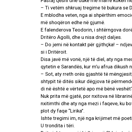
Pastaj qeshi dhe duke më marrë kokën nën s
– Ti vetëm shkruaj tregime të bukura se D
E mblodha veten, nga ai shpërthim emoci
më shoqëron edhe në gjumë.
E falenderova Teodorin, i shtërngova dorë
Dritëro Agolli, dhe u nisa drejt daljes.
– Do jemi në kontakt për gjithçka! – ndje
si i Dritëroit.
Disa javë më vonë, një të diel, aty nga mesd
qytetin e Sarandës, kur m’u afrua dikush 
– Sot, aty rreth orës gjashtë të mëngjesit
shtypit të ditës sikur dëgjova të përmende
di në është e vërtetë apo më bënë veshët
Nuk prita më gjatë, por nxitova në librari
nxitimthi dhe aty nga mezi i faqeve, ku bot
plot dy faqe “Lirika”.
Ishte tregimi im, një nga krijimet më poet
U trondita i tëri.