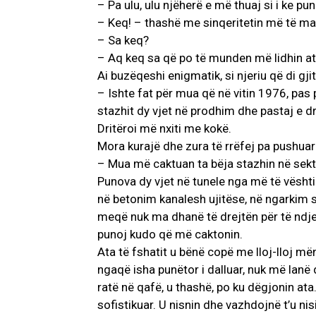
– Pa ulu, ulu njëherë e më thuaj si i ke pu
– Keq! – thashë me sinqeritetin më të ma
– Sa keq?
– Aq keq sa që po të munden më lidhin aty
Ai buzëqeshi enigmatik, si njeriu që di gji
– Ishte fat për mua që në vitin 1976, pas
stazhit dy vjet në prodhim dhe pastaj e dr
Dritëroi më nxiti me kokë.
Mora kurajë dhe zura të rrëfej pa pushuar
– Mua më caktuan ta bëja stazhin në sekt
Punova dy vjet në tunele nga më të vështir
në betonim kanalesh ujitëse, në ngarkim 
meqë nuk ma dhanë të drejtën për të ndje
punoj kudo që më caktonin.
Ata të fshatit u bënë copë me lloj-lloj më
ngaqë isha punëtor i dalluar, nuk më lanë
ratë në qafë, u thashë, po ku dëgjonin ata
sofistikuar. U nisnin dhe vazhdojnë t’u ni