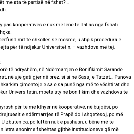
nët me ata të partisë në fshat?…
dh.
 pas kooperativës e nuk më lënë të dal as nga fshati.
thçka.
 përfundimit të shkollës së mesme, u shpik procedura e
ejta për të ndjekur Universitetin, – vazhdova më tej.
:
orë të ndryshëm, në Ndërmarrjen e Bonifikimit Sarandë.
at, në ujë gati gjer në brez, si ai në Sasaj e Tatzat… Punova
shkarkim çimentoje e sa e sa punë nga më të vështirat dhe
kur Universitetin, mbeta aty në bonifikim dhe vazhdova të
nyrash për të më kthyer në kooperativë, në bujqësi, po
 drejtuesit e ndërmarrjes të Prapë do i shqetësoj, po më
. U zbutën ca, po luftën nuk e pushuan, u bënë më të
sin letra anonime fshehtas gjithë institucioneve që më