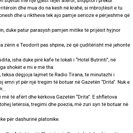
qetull me një gjest tejet atëror, shqiptoi i prekur:
ritëroin dhe mua do na kesh në krahë, si mbrojtësit e tu.
onesh dhe u riktheva tek ajo pamje serioze e përjeshme që
n, duke patur parasysh pamjen mitike të prijësit hyjnor
va zërin e Teodorit pas shpine, zë që çuditërisht më jehonte
ita, isha duke pirë kafe te lokali i “Hotel Butrinti”, në
nga shokët e mi e më tha:
, teksa dëgjoja lajmet te Radio Tirana, te minutazhi i
j emri yt për një tregim të botuar në Gazetën “Drita”. Nuk e
?!…
në më të afërt dhe kërkova Gazetën “Drita”. E shfletova
ohej letërsia, tregimi dhe poezia, më zuri syri të botuar në
ike për dashurinë platonike.