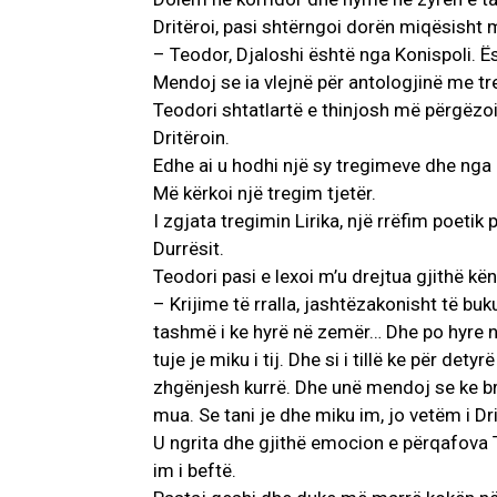
Dritëroi, pasi shtërngoi dorën miqësisht 
– Teodor, Djaloshi është nga Konispoli. Ësh
Mendoj se ia vlejnë për antologjinë me tr
Teodori shtatlartë e thinjosh më përgëzoi 
Dritëroin.
Edhe ai u hodhi një sy tregimeve dhe nga
Më kërkoi një tregim tjetër.
I zgjata tregimin Lirika, një rrëfim poetik 
Durrësit.
Teodori pasi e lexoi m’u drejtua gjithë kë
– Krijime të rralla, jashtëzakonisht të buk
tashmë i ke hyrë në zemër… Dhe po hyre në 
tuje je miku i tij. Dhe si i tillë ke për de
zhgënjesh kurrë. Dhe unë mendoj se ke br
mua. Se tani je dhe miku im, jo vetëm i Dr
U ngrita dhe gjithë emocion e përqafova 
im i beftë.