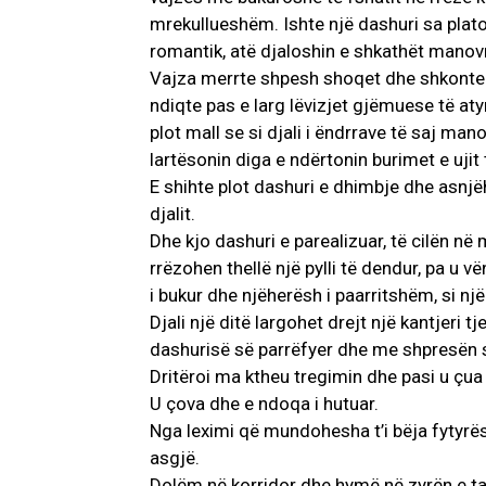
mrekullueshëm. Ishte një dashuri sa plato
romantik, atë djaloshin e shkathët manovr
Vajza merrte shpesh shoqet dhe shkonte an
ndiqte pas e larg lëvizjet gjëmuese të at
plot mall se si djali i ëndrrave të saj m
lartësonin diga e ndërtonin burimet e ujit 
E shihte plot dashuri e dhimbje dhe asnjëh
djalit.
Dhe kjo dashuri e parealizuar, të cilën në
rrëzohen thellë një pylli të dendur, pa u vë
i bukur dhe njëherësh i paarritshëm, si nj
Djali një ditë largohet drejt një kantjeri
dashurisë së parrëfyer dhe me shpresën se 
Dritëroi ma ktheu tregimin dhe pasi u çua
U çova dhe e ndoqa i hutuar.
Nga leximi që mundohesha t’i bëja fytyrës 
asgjë.
Dolëm në korridor dhe hymë në zyrën e ta