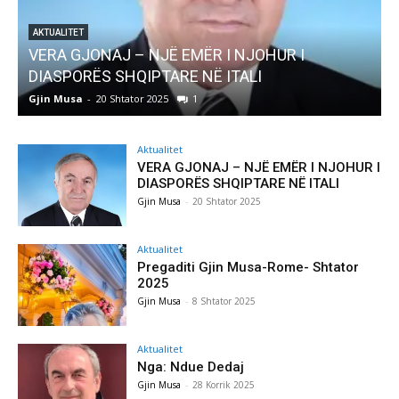
AKTUALITET
Pregaditi Gjin Musa-Rome- Shtator 2025
Gjin Musa
-
8 Shtator 2025
0
Aktualitet
VERA GJONAJ – NJË EMËR I NJOHUR I
DIASPORËS SHQIPTARE NË ITALI
Gjin Musa
-
20 Shtator 2025
Aktualitet
Pregaditi Gjin Musa-Rome- Shtator
2025
Gjin Musa
-
8 Shtator 2025
Aktualitet
Nga: Ndue Dedaj
Gjin Musa
-
28 Korrik 2025