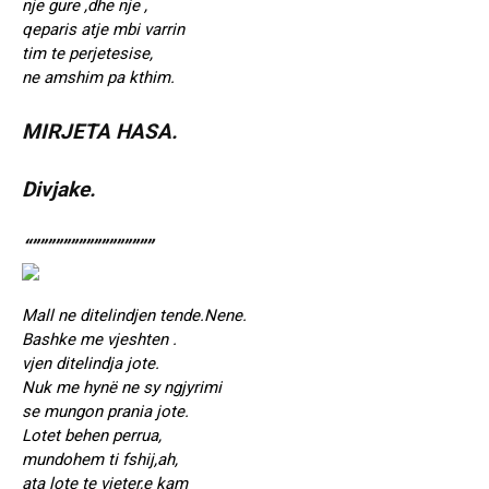
nje gure ,dhe nje ,
qeparis atje mbi varrin
tim te perjetesise,
ne amshim pa kthim.
MIRJETA HASA.
Divjake.
“””””””””””””””””
Mall ne ditelindjen tende.Nene.
Bashke me vjeshten .
vjen ditelindja jote.
Nuk me hynë ne sy ngjyrimi
se mungon prania jote.
Lotet behen perrua,
mundohem ti fshij,ah,
ata lote te vjeter,e kam