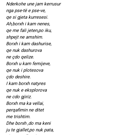
Nderkohe une jam kerrusur
nga pse-të e pse-ve,
qe si gjeta kurresesi.
Ah,borxh i kam nenes,
qe me fali jeten,po iku,
shpejt ne amshim.
Borxh i kam dashurise,
qe nuk dashurova
ne çdo qelize.
Borxh u kam femijeve,
qe nuk i plotesova
çdo deshire.
I kam borxh natyres
qe nuk e eksplorova
ne cdo gjiriz.
Borxh ma ka vellai,
perqafimin ne ditet
me trishtim.
Dhe borxh ,do ma keni
ju te gjallet,po nuk pata,