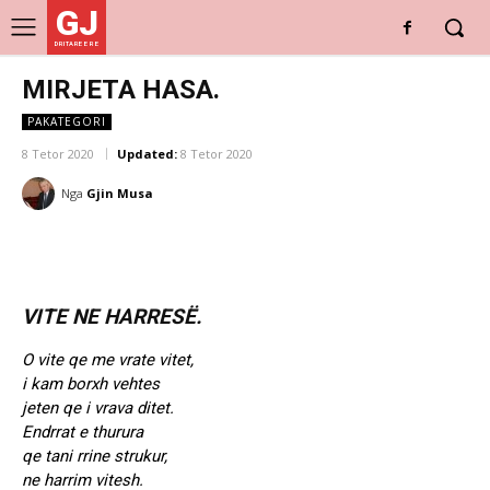
GJ
DRITARE E RE
MIRJETA HASA.
PAKATEGORI
8 Tetor 2020
Updated:
8 Tetor 2020
Nga
Gjin Musa
VITE NE HARRESË.
O vite qe me vrate vitet,
i kam borxh vehtes
jeten qe i vrava ditet.
Endrrat e thurura
qe tani rrine strukur,
ne harrim vitesh.