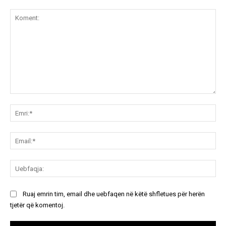
Koment:
Emr
Ema
Ue
Ruaj emrin tim, email dhe uebfaqen në këtë shfletues për herën
tjetër që komentoj.