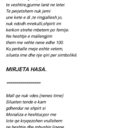
te veshtire,gjurme lanë ne leter.
Te perjetshem nuk jemi
une kete e di ,te ringjallesh jo,
nuk ndodh mrekulli,shpirti im
kerkon strehe mbetem po femije.
Ne heshtje e mallengjim
them me vehte nene edhe 100.
Ku perballe meje eshte vetem,
silueta ime dhe nje qiri per simbolikë.
MIRJETA HASA.
“””””””””””””””””
Mall qe nuk vdes.(nenes time)
Silueten tende e kam
gdhendur ne shpirt si
Monaliza e heshtur,por me
lote qe kryqezohen vrullshem
ne heshtje dhe mbushin liqene