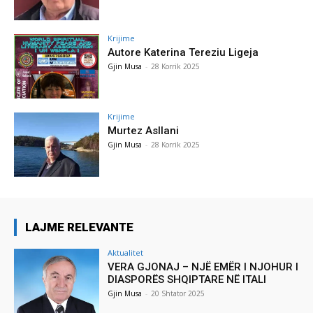
Krijime
Autore Katerina Tereziu Ligeja
Gjin Musa
-
28 Korrik 2025
Krijime
Murtez Asllani
Gjin Musa
-
28 Korrik 2025
LAJME RELEVANTE
Aktualitet
VERA GJONAJ – NJË EMËR I NJOHUR I
DIASPORËS SHQIPTARE NË ITALI
Gjin Musa
-
20 Shtator 2025