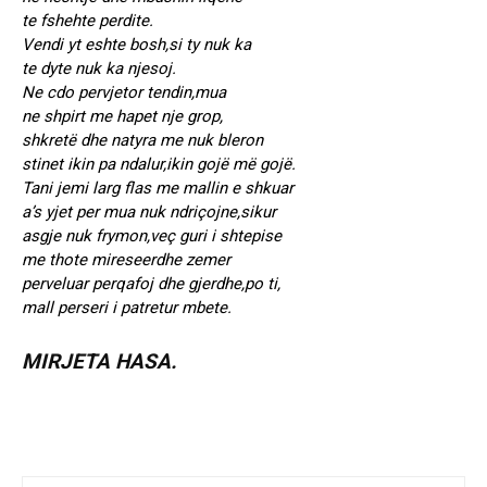
te fshehte perdite.
Vendi yt eshte bosh,si ty nuk ka
te dyte nuk ka njesoj.
Ne cdo pervjetor tendin,mua
ne shpirt me hapet nje grop,
shkretë dhe natyra me nuk bleron
stinet ikin pa ndalur,ikin gojë më gojë.
Tani jemi larg flas me mallin e shkuar
a’s yjet per mua nuk ndriçojne,sikur
asgje nuk frymon,veç guri i shtepise
me thote mireseerdhe zemer
perveluar perqafoj dhe gjerdhe,po ti,
mall perseri i patretur mbete.
MIRJETA HASA.