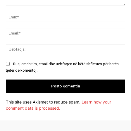
Koment:
Emr
Ema
Ue
Ruaj emrin tim, email dhe uebfaqen në këtë shfletues për herën
tjetër që komentoj.
This site uses Akismet to reduce spam.
Learn how your
comment data is processed.