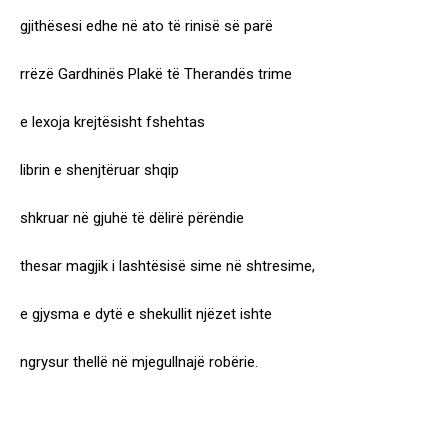
gjithësesi edhe në ato të rinisë së parë
rrëzë Gardhinës Plakë të Therandës trime
e lexoja krejtësisht fshehtas
librin e shenjtëruar shqip
shkruar në gjuhë të dëlirë përëndie
thesar magjik i lashtësisë sime në shtresime,
e gjysma e dytë e shekullit njëzet ishte
ngrysur thellë në mjegullnajë robërie.