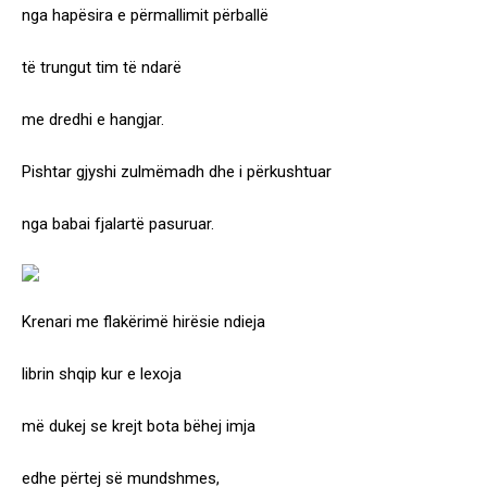
nga hapësira e përmallimit përballë
të trungut tim të ndarë
me dredhi e hangjar.
Pishtar gjyshi zulmëmadh dhe i përkushtuar
nga babai fjalartë pasuruar.
Krenari me flakërimë hirësie ndieja
librin shqip kur e lexoja
më dukej se krejt bota bëhej imja
edhe përtej së mundshmes,