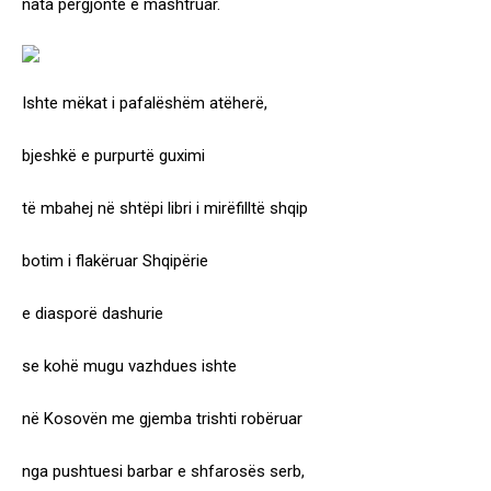
nata përgjonte e mashtruar.
Ishte mëkat i pafalëshëm atëherë,
bjeshkë e purpurtë guximi
të mbahej në shtëpi libri i mirëfilltë shqip
botim i flakëruar Shqipërie
e diasporë dashurie
se kohë mugu vazhdues ishte
në Kosovën me gjemba trishti robëruar
nga pushtuesi barbar e shfarosës serb,