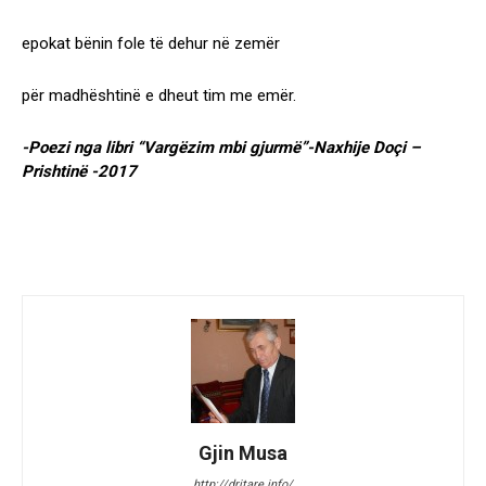
epokat bënin fole të dehur në zemër
për madhështinë e dheut tim me emër.
-Poezi nga libri “Vargëzim mbi gjurmë”-Naxhije Doçi –
Prishtinë -2017
Gjin Musa
http://dritare.info/