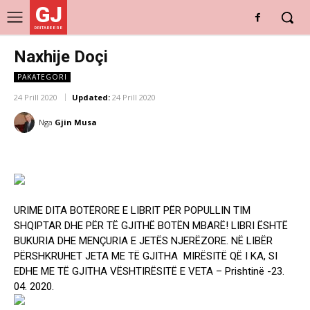
GJ
DRITARE E RE
Naxhije Doçi
PAKATEGORI
24 Prill 2020
Updated:
24 Prill 2020
Nga
Gjin Musa
URIME DITA BOTËRORE E LIBRIT PËR POPULLIN TIM
SHQIPTAR DHE PËR TË GJITHË BOTËN MBARË! LIBRI ËSHTË
BUKURIA DHE MENÇURIA E JETËS NJERËZORE. NË LIBËR
PËRSHKRUHET JETA ME TË GJITHA MIRËSITË QË I KA, SI
EDHE ME TË GJITHA VËSHTIRËSITË E VETA – Prishtinë -23.
04. 2020.