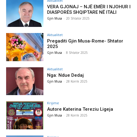
Aktualitet
VERA GJONAJ – NJË EMËR I NJOHUR I
DIASPORËS SHQIPTARE NË ITALI
Gjin Musa
-
20 Shtator 2025
Aktualitet
Pregaditi Gjin Musa-Rome- Shtator
2025
Gjin Musa
-
8 Shtator 2025
Aktualitet
Nga: Ndue Dedaj
Gjin Musa
-
28 Korrik 2025
Krijime
Autore Katerina Tereziu Ligeja
Gjin Musa
-
28 Korrik 2025