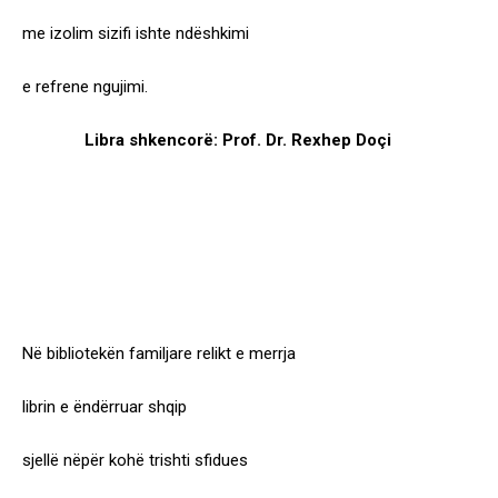
me izolim sizifi ishte ndëshkimi
e refrene ngujimi.
Libra shkencorë: Prof. Dr. Rexhep Doçi
Në bibliotekën familjare relikt e merrja
librin e ëndërruar shqip
sjellë nëpër kohë trishti sfidues