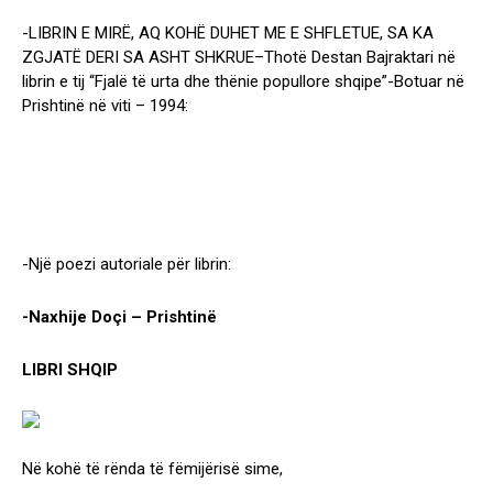
-LIBRIN E MIRË, AQ KOHË DUHET ME E SHFLETUE, SA KA
ZGJATË DERI SA ASHT SHKRUE–Thotë Destan Bajraktari në
librin e tij “Fjalë të urta dhe thënie popullore shqipe”-Botuar në
Prishtinë në viti – 1994:
-Një poezi autoriale për librin:
-Naxhije Doçi – Prishtinë
LIBRI SHQIP
Në kohë të rënda të fëmijërisë sime,