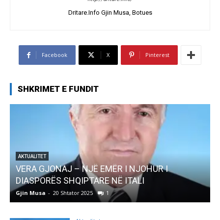
Dritare.Info Gjin Musa, Botues
Facebook
X
Pinterest
SHKRIMET E FUNDIT
AKTUALITET
Pregaditi Gjin Musa-Rome- Shtator 2025
Gjin Musa
-
8 Shtator 2025
0