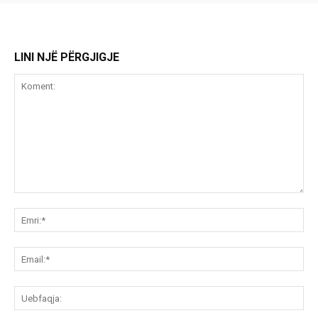
LINI NJË PËRGJIGJE
Koment:
Emr
Ema
Ue