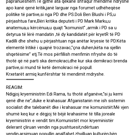
papranueshëm.Të gjithë ata qëkanë shfaqur mendime ndryshe
apo kanë qenë kritik,janë larguar nga forumet udhëheqëse
politike të partive,si nga PD dhe PS.Doli Ben Blushi i PS,u
përjashtua fare,Bëri kritika deputeti i PD Mark Marku,u
anatemua,u kërcënua,u quajt “komunist” ,armik i PD sa u
detyrua të lërë mandatin ,të dy kandidatët për kryetR të PD
Kadilli dhe shehu u përjashtuan nga anëtar kryesie të PD.Këta
elementë lritikë i quajnë trozavac,”çna duhen,këta na sjellin
shqetësime” etj.Të mos përfillish menfimin nfryshe do të
thotë që në parti ska demokraci,dhe kur ska demikraci brenda
partive,si mund të ketë demokraci në popull.
Krxetarët armiq kunfërshtar të mendimit mdryshe.
“””””””””””””””””””””””
REAGIM:
Ndigjoj kryeministrin Edi Rama, tu thotë afganëve,”si ju kemi
qenë dhe ne”,duke e krahasuar Afganistanin me ish sistemin
socialist dhe talebanët dke i krahasuar me komunistët.Më vjen
shumë keq kur e dëgjoj të bëjë krahasime të tilla joreale
kryeministrin e vendit tim.Komunistët mor kryeministër
delerant çliruan vendin nga pushtuesit,ndërtuan
vendin,arsimuan popullin analfabet,zhvilluan kulturën,bën