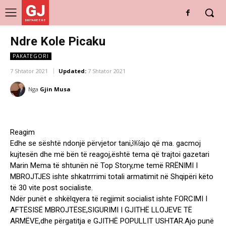
GJ
DRITARE E RE
Ndre Kole Picaku
PAKATEGORI
7 Shtator 2021
Updated:
7 Shtator 2021
Nga
Gjin Musa
Reagim
Edhe se sështë ndonjë përvjetor tani,￼ajo që ma. gacmoj
kujtesën dhe më bën të reagoj,është tema që trajtoi gazetari
Marin Mema të shtunën në Top Story,me temë RRËNIMI I
MBROJTJES ishte shkatrrrimi totali armatimit në Shqipëri këto
të 30 vite post socialiste.
Ndër punët e shkëlqyera të regjimit socialist ishte FORCIMI I
AFTËSISË MBROJTËSE,SIGURIMI I GJITHË LLOJEVE TË
ARMËVE,dhe përgatitja e GJITHË POPULLIT USHTAR.Ajo punë