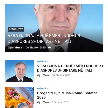
AKTUALITET
Pregaditi Gjin Musa-Rome- Shtator 2025
Gjin Musa
-
8 Shtator 2025
0
Aktualitet
VERA GJONAJ – NJË EMËR I NJOHUR I
DIASPORËS SHQIPTARE NË ITALI
Gjin Musa
-
20 Shtator 2025
Aktualitet
Pregaditi Gjin Musa-Rome- Shtator
2025
Gjin Musa
-
8 Shtator 2025