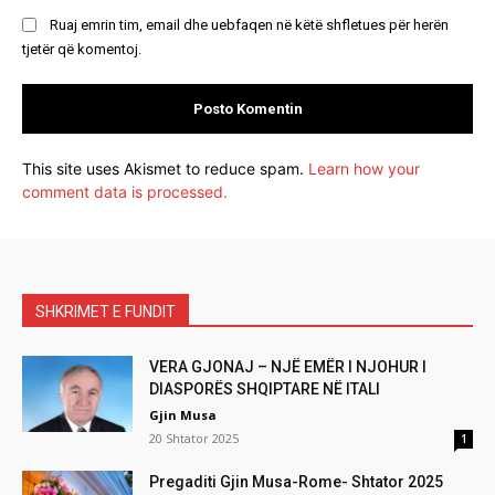
Ruaj emrin tim, email dhe uebfaqen në këtë shfletues për herën
tjetër që komentoj.
This site uses Akismet to reduce spam.
Learn how your
comment data is processed.
SHKRIMET E FUNDIT
VERA GJONAJ – NJË EMËR I NJOHUR I
DIASPORËS SHQIPTARE NË ITALI
Gjin Musa
20 Shtator 2025
1
Pregaditi Gjin Musa-Rome- Shtator 2025