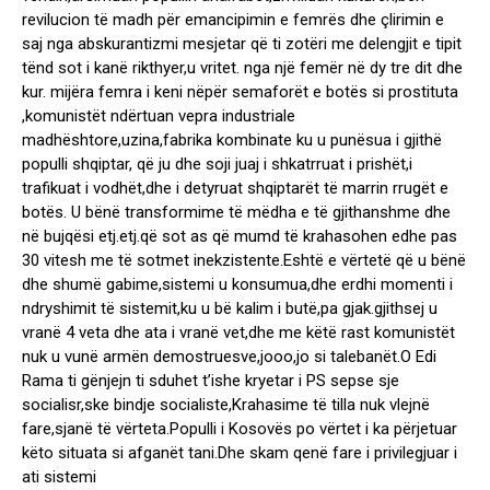
revilucion të madh për emancipimin e femrës dhe çlirimin e
saj nga abskurantizmi mesjetar që ti zotëri me delengjit e tipit
tënd sot i kanë rikthyer,u vritet. nga një femër në dy tre dit dhe
kur. mijëra femra i keni nëpër semaforët e botës si prostituta
,komunistët ndërtuan vepra industriale
madhështore,uzina,fabrika kombinate ku u punësua i gjithë
populli shqiptar, që ju dhe soji juaj i shkatrruat i prishët,i
trafikuat i vodhët,dhe i detyruat shqiptarët të marrin rrugët e
botës. U bënë transformime të mëdha e të gjithanshme dhe
në bujqësi etj.etj.që sot as që mumd të krahasohen edhe pas
30 vitesh me të sotmet inekzistente.Eshtë e vërtetë që u bënë
dhe shumë gabime,sistemi u konsumua,dhe erdhi momenti i
ndryshimit të sistemit,ku u bë kalim i butë,pa gjak.gjithsej u
vranë 4 veta dhe ata i vranë vet,dhe me këtë rast komunistët
nuk u vunë armën demostruesve,jooo,jo si talebanët.O Edi
Rama ti gënjejn ti sduhet t’ishe kryetar i PS sepse sje
socialisr,ske bindje socialiste,Krahasime të tilla nuk vlejnë
fare,sjanë të vërteta.Populli i Kosovës po vërtet i ka përjetuar
këto situata si afganët tani.Dhe skam qenë fare i privilegjuar i
ati sistemi