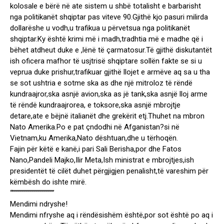
kolosale e bërë në ate sistem u shbë totalisht e barbarisht
nga politikanët shqiptar pas viteve 90.Gjithë kjo pasuri milirda
dollarëshe u vodh,u trafikua u përvetsua nga politikanët
shqiptar.Ky është krimi më i madh,tradhtia më e madhe që i
bëhet atdheut duke e ,lënë të çarmatosur.Të gjithë diskutantët
ish oficera mafhor të usjtrisë shqiptare sollën fakte se si u
veprua duke prishur,trafikuar gjithë llojet e armëve aq sa u tha
se sot ushtria e sotme ska as dhe një mitroloz të rëndë
kundraajror,ska asnjë avion,ska as jë tank,ska asnjë lloj arme
të rëndë kundraajrorea, e toksore,ska asnjë mbrojtje
detare,ate e bëjnë italianët dhe grekërit etj.Thuhet na mbron
Nato Amerika.Po e pat çndodhi në Afganistan?si në
Vietnam,ku Amerika,Nato dështuan,dhe u tërhoqën.
Fajin për këtë e kanë,i pari Sali Berisha,por dhe Fatos
Nano,Pandeli Majko,Ilir Meta,Ish ministrat e mbrojtjes,ish
presidentët të cilët duhet përgjigjen penalisht,të vareshim për
këmbësh do ishte mirë.
“”””””””””””””””””””””
Mendimi ndryshe!
Mendimi nfryshe aq i rëndësishëm është,por sot është po aq i