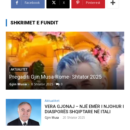
Facebook
X
Pinterest
SHKRIMET E FUNDIT
AKTUALITET
Pregaditi Gjin Musa-Rome- Shtator 2025
Gjin Musa
-
8 Shtator 2025
0
G
Aktualitet
VERA GJONAJ – NJË EMËR I NJOHUR I
DIASPORËS SHQIPTARE NË ITALI
Gjin Musa
-
20 Shtator 2025