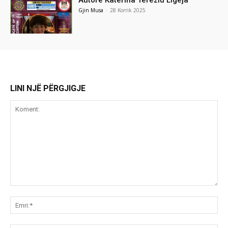
Autore Katerina Tereziu Ligeja
Gjin Musa
-
28 Korrik 2025
LINI NJË PËRGJIGJE
Koment:
Emr