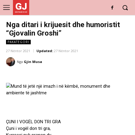
GJ
DRITARE E RE
Nga ditari i krijuesit dhe humoristit
“Gjovalin Groshi”
PAKATEGORI
27 Nëntor 2021
Updated:
27 Nëntor 2021
Nga
Gjin Musa
ÇUNI I VOGËL DON TRI GRA
Çuni i vogël don tri gra,