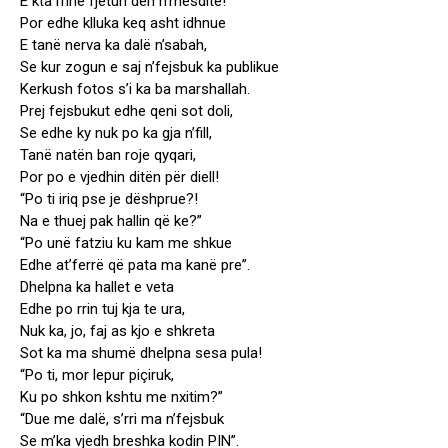
E kta rrinë fjetun deri n’mesditë!”
Por edhe klluka keq asht idhnue
E tanë nerva ka dalë n’sabah,
Se kur zogun e saj n’fejsbuk ka publikue
Kerkush fotos s’i ka ba marshallah.
Prej fejsbukut edhe qeni sot doli,
Se edhe ky nuk po ka gja n’fill,
Tanë natën ban roje qyqari,
Por po e vjedhin ditën për diell!
“Po ti iriq pse je dëshprue?!
Na e thuej pak hallin që ke?”
“Po unë fatziu ku kam me shkue
Edhe at’ferrë që pata ma kanë pre”.
Dhelpna ka hallet e veta
Edhe po rrin tuj kja te ura,
Nuk ka, jo, faj as kjo e shkreta
Sot ka ma shumë dhelpna sesa pula!
“Po ti, mor lepur piçiruk,
Ku po shkon kshtu me nxitim?”
“Due me dalë, s’rri ma n’fejsbuk
Se m’ka vjedh breshka kodin PIN”.