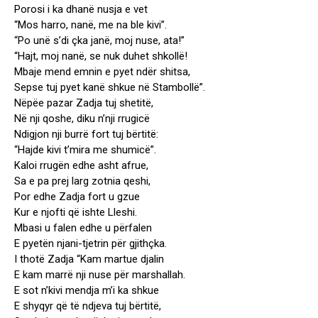
Porosi i ka dhanë nusja e vet
“Mos harro, nanë, me na ble kivi”.
“Po unë s’di çka janë, moj nuse, ata!”
“Hajt, moj nanë, se nuk duhet shkollë!
Mbaje mend emnin e pyet ndër shitsa,
Sepse tuj pyet kanë shkue në Stambollë”.
Nëpëe pazar Zadja tuj shetitë,
Në nji qoshe, diku n’nji rrugicë
Ndigjon nji burrë fort tuj bërtitë:
“Hajde kivi t’mira me shumicë”.
Kaloi rrugën edhe asht afrue,
Sa e pa prej larg zotnia qeshi,
Por edhe Zadja fort u gzue
Kur e njofti që ishte Lleshi.
Mbasi u falen edhe u përfalen
E pyetën njani-tjetrin për gjithçka.
I thotë Zadja “Kam martue djalin
E kam marrë nji nuse për marshallah.
E sot n’kivi mendja m’i ka shkue
E shyqyr që të ndjeva tuj bërtitë,