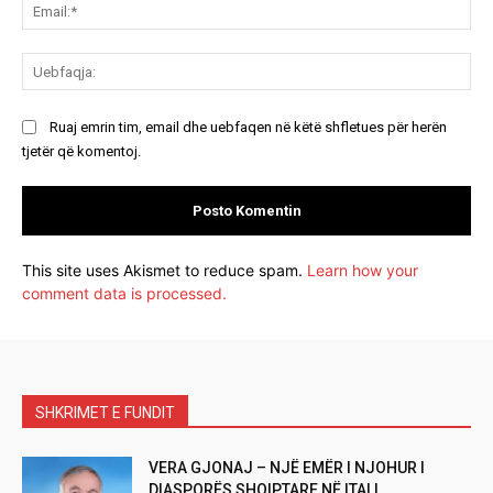
Ema
Ue
Ruaj emrin tim, email dhe uebfaqen në këtë shfletues për herën
tjetër që komentoj.
This site uses Akismet to reduce spam.
Learn how your
comment data is processed.
SHKRIMET E FUNDIT
VERA GJONAJ – NJË EMËR I NJOHUR I
DIASPORËS SHQIPTARE NË ITALI