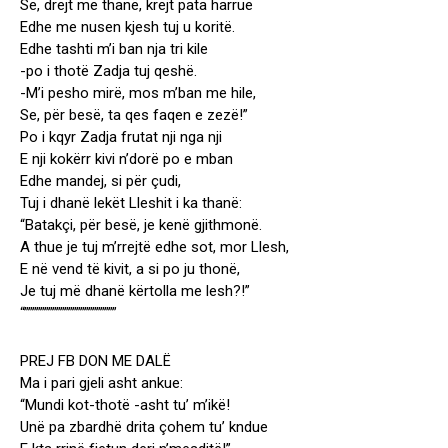
Se, drejt me thanë, krejt pata harrue
Edhe me nusen kjesh tuj u koritë.
Edhe tashti m’i ban nja tri kile
-po i thotë Zadja tuj qeshë.
-M’i pesho mirë, mos m’ban me hile,
Se, për besë, ta qes faqen e zezë!”
Po i kqyr Zadja frutat nji nga nji
E nji kokërr kivi n’dorë po e mban
Edhe mandej, si për çudi,
Tuj i dhanë lekët Lleshit i ka thanë:
“Batakçi, për besë, je kenë gjithmonë.
A thue je tuj m’rrejtë edhe sot, mor Llesh,
E në vend të kivit, a si po ju thonë,
Je tuj më dhanë kërtolla me lesh?!”
“”””””””””””””””””””””””
PREJ FB DON ME DALË
Ma i pari gjeli asht ankue:
“Mundi kot-thotë -asht tu’ m’ikë!
Unë pa zbardhë drita çohem tu’ kndue