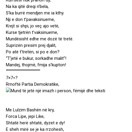
Kurrsesi nuk pranon dy,
Na ka qitë dreqi n’bela,
S’ka burrë mendjen me ia kthy.
Nji e don t’pavaksinueme,
Krejt si shpi, jo veç ajo vetë,
Kurse tjetrën t’vaksinueme,
Mundësisht edhe me dozë të tretë.
Suprizën presim prej djalit,
Po atë t’tretën, si po e don?
“T’jetë e bukur, sorkadhe malit”!
Mandej, thojmë, fmija s’kupton!
“””””””””””””””””””””””””””””
7×7=?
Rrnoftë Partia Demokratike,
Me Lulzim Bashën në kry,
Forca Lipe, jepi Like,
Shtatë herë shtatë, dyzet e dy!
E sheh mirë se je ka rrzohesh,