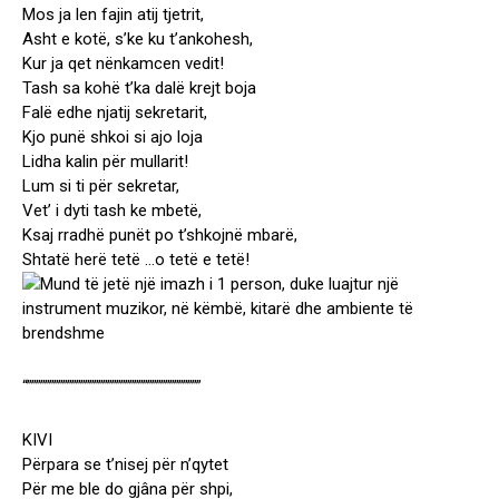
Mos ja len fajin atij tjetrit,
Asht e kotë, s’ke ku t’ankohesh,
Kur ja qet nënkamcen vedit!
Tash sa kohë t’ka dalë krejt boja
Falë edhe njatij sekretarit,
Kjo punë shkoi si ajo loja
Lidha kalin për mullarit!
Lum si ti për sekretar,
Vet’ i dyti tash ke mbetë,
Ksaj rradhë punët po t’shkojnë mbarë,
Shtatë herë tetë …o tetë e tetë!
“”””””””””””””””””””””””””””””””””””””””
KIVI
Përpara se t’nisej për n’qytet
Për me ble do gjâna për shpi,