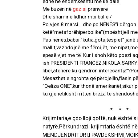
edhe në ëndërr,kështu më ke dalë
Me buzën në
gaz.si
pranverë
Dhe shaminë lidhur mbi ballë./
Po vjen 8 marsi… dhe po NËNËS”i dërgon n
këtë”metaforëhiperbolike”(mbështjell me ma
Pas nënës,babai:”kutia,gota,tespiet” janë
mallit,vazhdojnë me fëmijët, me nipat,m
epesë vjet me të. Kur i shoh këto poezi a
ish PRESIDENTI FRANCEZ,NIKOLA SARKYZY 
libër,atëherë ku qendron interesantja”?Po
Mesazhet e ngrohta që përcjellin,flasin pë
“Qeliza ONE”,kur thonë amerikanët,sikur 
ku gjenetikisht rritten breza të shëndoshë
* * *
Krijimtaria,e çdo lloji qoftë, nuk është
natyrë.Përkundrazi: krijimtaria është n
MENDJENDRITURI,I PAVDEKSHMI,MOIKO