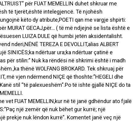
la “ALTRUIST” për FUAT MEMELLIN duhet shkruar me
sh të tjerët,është intelegjencë. Të njohësh
ungojnë këto dy atribute,POETI qan me vargje shpirti:
r MURAT GECAJ,për… ( të më ndjejnë se lista është e
 mësuesen LUIZA DULE që humbi jetën aksidentalisht.
jë vend nderi,NËNË TEREZA E DEVOLLIT,alias ALBERT
ujë SINICËS;ka ndërtuar ura;ka ndërtuar çatinë e
las për stilin:” Nuk ka rëndësi në shkrimi është i madh
exueshëm.,ka thënë WOLFANG BROKARD. Tek shkruaj për
LIT, më vjen ndërmend NIÇE që thoshte:”HEGELI dhe
Kanë stil “të palexueshëm”.Po të ishte gjallë NIÇE do ta
 MEMELLI.
he vet FUAT MEMELLIN,kur në të janë gdhëndur ato fjalë
”Paç një zemër që nuk bëhet gur kurrë; një
jë prekje nuk lëndon kurrë”. Komentet janë veç një