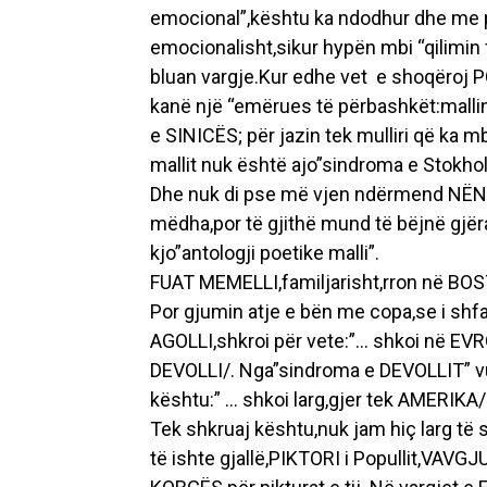
emocional”,kështu ka ndodhur dhe me 
emocionalisht,sikur hypën mbi “qilimin fl
bluan vargje.Kur edhe vet e shoqëroj P
kanë një “emërues të përbashkët:mallin.
e SINICËS; për jazin tek mulliri që ka 
mallit nuk është ajo”sindroma e Stokholm
Dhe nuk di pse më vjen ndërmend NËNË 
mëdha,por të gjithë mund të bëjnë gjë
kjo”antologji poetike malli”.
FUAT MEMELLI,familjarisht,rron në BO
Por gjumin atje e bën me copa,se i sh
AGOLLI,shkroi për vete:”… shkoi në EVR
DEVOLLI/. Nga”sindroma e DEVOLLIT” v
kështu:” … shkoi larg,gjer tek AMERIKA/
Tek shkruaj kështu,nuk jam hiç larg të s
të ishte gjallë,PIKTORI i Popullit,VAVG