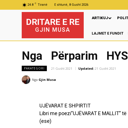
C
24.8
Tiranë
E shtunë, 8 Gusht 2026
ARTIKUJ
POLI
DRITARE E RE
GJIN MUSA
LAJMET E FUNDIT
Pr
Nga Përparim HYS
21 Gusht 2021
Updated:
21 Gusht 2021
PAKATEGORI
Nga
Gjin Musa
UJËVARAT E SHPIRTIT
Libri me poezi”UJËVARAT E MALLIT” t
(ese)