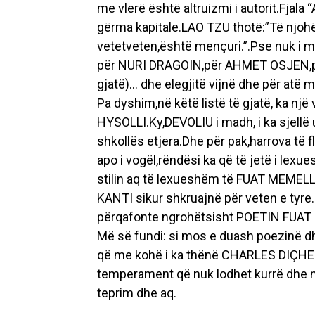
me vlerë është altruizmi i autorit.Fja
gërma kapitale.LAO TZU thotë:”Të njohë
vetetveten,është mençuri.”.Pse nuk i m
për NURI DRAGOIN,për AHMET OSJEN,pë
gjatë)… dhe elegjitë vijnë dhe për atë
Pa dyshim,në këtë listë të gjatë, ka n
HYSOLLI.Ky,DEVOLIU i madh, i ka sjellë 
shkollës etjera.Dhe për pak,harrova të f
apo i vogël,rëndësi ka që të jetë i l
stilin aq të lexueshëm të FUAT MEMEL
KANTI sikur shkruajnë për veten e tyre.
përqafonte ngrohëtsisht POETIN FUAT
Më së fundi: si mos e duash poezinë d
që me kohë i ka thënë CHARLES DIÇHES:
temperament që nuk lodhet kurrë dhe n
teprim dhe aq.