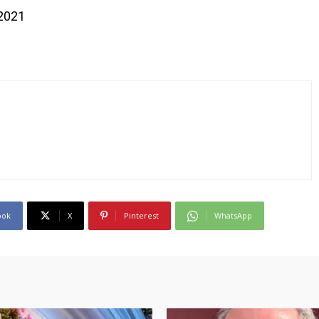
021
ook
X
Pinterest
WhatsApp