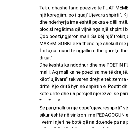
Tek u dhashë fund poezive të FUAT MEMELL
një koregjim: po i quaj”Ujëvara shpirti”. K
dhe ndërhyrja ime është paksa e qëllimtë. 
bloc,si regëtima që vijnë nga një shpirt i b
Çdo poezi,ngjëron mall. Sa bëj një”trokitje
MAKSM GORKI e ka thënë një shekull më pa
forta,sa mund të ngjallin edhe gurët,edhe
dikur.”
Dhe kështu ka ndodhur dhe me POETIN FUA
malli. Aq mall ka në poezi,sa me të drejtë
këot”ujëvara” tek varen drejt e tek zemra
dritë. Kjo dritë hyn në shpirtin e Poetit
këtë dritë dhe ua përcjell njerëzve: së par
* * *
Së pari,malli si një copë”ujëvarëshpirti” 
sikur është në sinkron me PEDAGOGUN e
i vetmi njeri në botë që na do,ende pa na