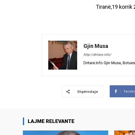
Tiranë,19 korrik 2
Gjin Musa
http://dritare.info/
Dritare.Info Gjin Musa, Botues
Faceb
Shpërndaje
LAJME RELEVANTE