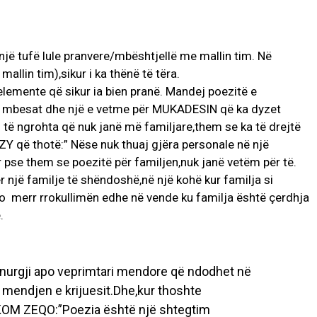
jë tufë lule pranvere/mbështjellë me mallin tim. Në
llin tim),sikur i ka thënë të tëra.
 elemente që sikur ia bien pranë. Mandej poezitë e
e mbesat dhe një e vetme për MUKADESIN që ka dyzet
q të ngrohta që nuk janë më familjare,them se ka të drejtë
që thotë:” Nëse nuk thuaj gjëra personale në një
r pse them se poezitë për familjen,nuk janë vetëm për të.
r një familje të shëndoshë,në një kohë kur familja si
po merr rrokullimën edhe në vende ku familja është çerdhja
.
 sinurgji apo veprimtari mendore që ndodhet në
ë mendjen e krijuesit.Dhe,kur thoshte
M ZEQO:”Poezia është një shtegtim