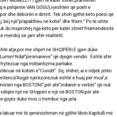
 FUAT MEMELLIT i gjen të katër stinët:pranverën
 aq e pëlqente VAN GOGU),vjeshtën që poeti e
por dhe dëborën e dimrit. Tek shoh gjithë këto poezi që
taj, bëj një”prapaktheu në kohë” dhe them:” Po të ishte
 nuk do inspirohej nga këto për katër stinët?Hamendësitë
në mendoj se jam afër realitetit.
shtë atje,por me shpirt në SHQIPËRI.E gjen duke
 Lumin! Ndal”piromanëve” që djegin vendin. Është afër
hfrytëzuar nga militantizma partiake.
hkruar në kohën e”Covidit”. Siç shihet, ai e ndjek jetën
sentenca”Asgjë njerëzore,nuk është e huaj për mua”,e
onisten nga BOSTONI”,për atë”indianin e verbër” që nuk
 i vdiqën:një në SHqipëri e një në BOSTON;për atë
e gojës duke mos u trembur nga jeta.
 lakuar më të qenësishmen në gjithë librin.Kapitulli më