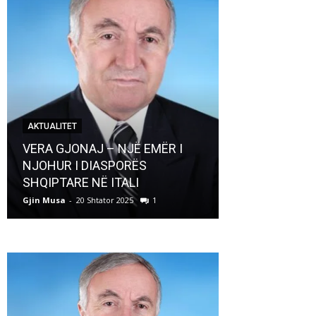
AKTUALITET
AKTUALITET
VERA GJONAJ – NJË EMËR I
NJOHUR I DIASPORËS
Pregaditi Gji
SHQIPTARE NË ITALI
Shtator 2025
Gjin Musa
-
20 Shtator 2025
1
Gjin Musa
-
8 Shtat