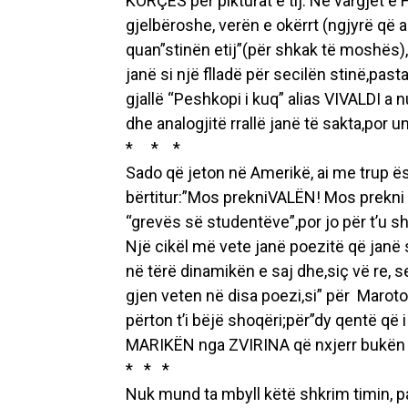
KORÇËS për pikturat e tij. Në vargjet e
gjelbëroshe, verën e okërrt (ngjyrë që
quan”stinën etij”(për shkak të moshës),
janë si një flladë për secilën stinë,pas
gjallë “Peshkopi i kuq” alias VIVALDI a
dhe analogjitë rrallë janë të sakta,por u
* * *
Sado që jeton në Amerikë, ai me trup ë
bërtitur:”Mos prekniVALËN! Mos prekni
“grevës së studentëve”,por jo për t’u s
Një cikël më vete janë poezitë që janë s
në tërë dinamikën e saj dhe,siç vë re, 
gjen veten në disa poezi,si” për Marot
përton t’i bëjë shoqëri;për”dy qentë që
MARIKËN nga ZVIRINA që nxjerr bukën 
* * *
Nuk mund ta mbyll këtë shkrim timin, pa