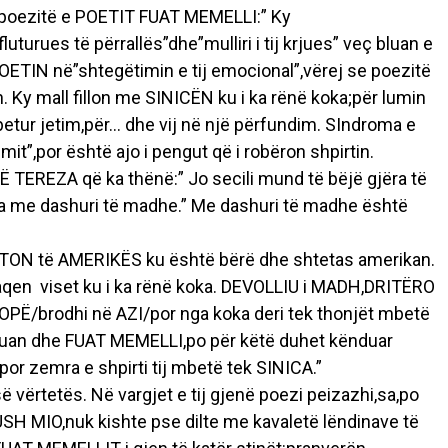
poezitë e POETIT FUAT MEMELLI:” Ky
uturues të përrallës”dhe”mulliri i tij krjues” veç bluan e
OETIN në”shtegëtimin e tij emocional”,vërej se poezitë
 Ky mall fillon me SINICËN ku i ka rënë koka;për lumin
mbetur jetim,për… dhe vij në një përfundim. SIndroma e
it”,por është ajo i pengut që i robëron shpirtin.
TEREZA që ka thënë:” Jo secili mund të bëjë gjëra të
ra me dashuri të madhe.” Me dashuri të madhe është
STON të AMERIKËS ku është bërë dhe shtetas amerikan.
faqen viset ku i ka rënë koka. DEVOLLIU i MADH,DRITËRO
OPË/brodhi në AZI/por nga koka deri tek thonjët mbetë
uan dhe FUAT MEMELLI,po për këtë duhet kënduar
por zemra e shpirti tij mbetë tek SINICA.”
ë vërtetës. Në vargjet e tij gjenë poezi peizazhi,sa,po
JUSH MIO,nuk kishte pse dilte me kavaletë lëndinave të