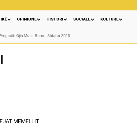
TIKË
OPINIONE
HISTORI
SOCIALE
KULTURË
egaditi Gjin Musa-Rome- Shtator 2025
Nga: Ndue Dedaj
I
ë FUAT MEMELLIT