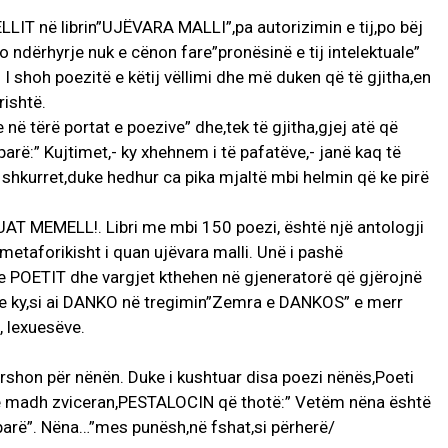
IT në librin”UJËVARA MALLI”,pa autorizimin e tij,po bëj
jo ndërhyrje nuk e cënon fare”pronësinë e tij intelektuale”
I shoh poezitë e këtij vëllimi dhe më duken që të gjitha,en
rishtë.
 në tërë portat e poezive” dhe,tek të gjitha,gjej atë që
rë:” Kujtimet,- ky xhehnem i të pafatëve,- janë kaq të
 shkurret,duke hedhur ca pika mjaltë mbi helmin që ke pirë
T MEMELL!. Libri me mbi 150 poezi, është një antologji
,metaforikisht i quan ujëvara malli. Unë i pashë
 e POETIT dhe vargjet kthehen në gjeneratorë që gjërojnë
 dhe ky,si ai DANKO në tregimin”Zemra e DANKOS” e merr
i, lexuesëve.
vërshon për nënën. Duke i kushtuar disa poezi nënës,Poeti
 madh zviceran,PESTALOCIN që thotë:” Vetëm nëna është
 parë”. Nëna…”mes punësh,në fshat,si përherë/