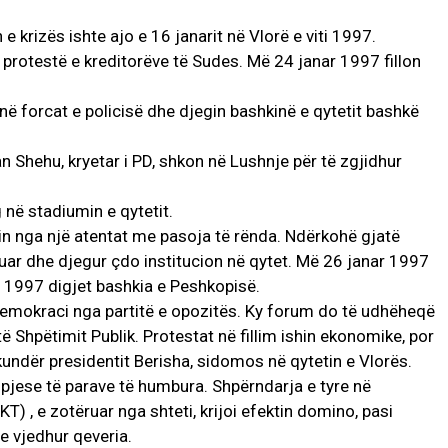
 e krizës ishte ajo e 16 janarit në Vlorë e viti 1997.
 protestë e kreditorëve të Sudes. Më 24 janar 1997 fillon
në forcat e policisë dhe djegin bashkinë e qytetit bashkë
n Shehu, kryetar i PD, shkon në Lushnje për të zgjidhur
 në stadiumin e qytetit.
in nga një atentat me pasoja të rënda. Ndërkohë gjatë
rruar dhe djegur çdo institucion në qytet. Më 26 janar 1997
r 1997 digjet bashkia e Peshkopisë.
mokraci nga partitë e opozitës. Ky forum do të udhëheqë
 Shpëtimit Publik. Protestat në fillim ishin ekonomike, por
undër presidentit Berisha, sidomos në qytetin e Vlorës.
 pjese të parave të humbura. Shpërndarja e tyre në
) , e zotëruar nga shteti, krijoi efektin domino, pasi
te vjedhur qeveria.