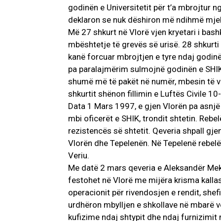
godinën e Universitetit për t’a mbrojtur ng
deklaron se nuk dëshiron më ndihmë mjek
Më 27 shkurt në Vlorë vjen kryetari i bashk
mbështetje të grevës së urisë. 28 shkurti
kanë forcuar mbrojtjen e tyre ndaj godinë
pa paralajmërim sulmojnë godinën e SHIK-
shumë më të pakët në numër, mbesin të vr
shkurtit shënon fillimin e Luftës Civile 10-
Data 1 Mars 1997, e gjen Vlorën pa asnjë
mbi oficerët e SHIK, trondit shtetin. Rebe
rezistencës së shtetit. Qeveria shpall g
Vlorën dhe Tepelenën. Në Tepelenë rebelët
Veriu.
Me datë 2 mars qeveria e Aleksandër Meksi
festohet në Vlorë me mijëra krisma kalla
operacionit për rivendosjen e rendit, sh
urdhëron mbylljen e shkollave në mbarë v
kufizime ndaj shtypit dhe ndaj furnizimit