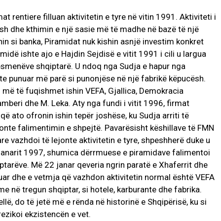
i
rentiere filluan aktivitetin e tyre në vitin 1991. Aktiviteti i
ash dhe kthimin e një sasie më të madhe në bazë të një
n si banka, Piramidat nuk kishin asnjë investim konkret
midë ishte ajo e Hajdin Sejdisë e vitit 1991 i cili u largua
nesmenëve shqiptarë. U ndoq nga Sudja e hapur nga
hte punuar më parë si punonjëse në një fabrikë këpucësh.
u më të fuqishmet ishin VEFA, Gjallica, Demokracia
Kamberi dhe M. Leka. Aty nga fundi i vitit 1996, firmat
 që ato ofronin ishin tepër joshëse, ku Sudja arriti të
onte falimentimin e shpejtë. Pavarësisht këshillave të FMN
are vazhdoi të lejonte aktivitetin e tyre, shpeshherë duke u
 janarit 1997, shumica dërrmuese e piramidave falimentoi
tarëve. Më 22 janar qeveria ngrin paratë e Xhaferrit dhe
tuar dhe e vetmja që vazhdon aktivitetin normal është VEFA
time në tregun shqiptar, si hotele, karburante dhe fabrika.
llë, do të jetë më e rënda në historinë e Shqipërisë, ku si
rezikoi ekzistencën e vet.