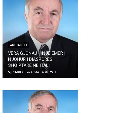
AKTUALITET
AKTUALITET
VERA GJONAJ – NJË EMËR I
NJOHUR I DIASPORËS
Pregaditi Gji
SHQIPTARE NË ITALI
Shtator 2025
Gjin Musa
-
20 Shtator 2025
1
Gjin Musa
-
8 Shtat