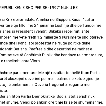
REPUBLIKËN E SHQIPËRISË -1997″ NUK U BË!
 si Kriza piramidale, Anarkia në Shqipëri, Kaosi, “Lufta
qeveritare që filloi më 24 janar në Lushnjë dhe përfundoi më
ishës si President i vendit. Shkaku i rebelimit ishte
t morën me vete rreth 1,2 miliardë $ kursime të shqiptarëve.
rëndë dhe i kanalizoi protestat në rrugë politike duke
identit Berisha. Paaftësia dhe dezertimi në radhët e
e Komiteteve të Shpëtimit Publik dhe bandave të armatosura,
e rebelimit ishte Vlora….
shme parlamentare. Me një rezultat të thellë fiton Partia
arët akuzojnë qeverinë për manipulime në këto zgjedhje.
otojnë parlamentin. Qeveria tregohet arrogante me
iste.
Sërish fiton Partia Demokratike. Socialistët sërish nuk
dohet shumë. Vendi po shkon drejt një krize të shumanshme.