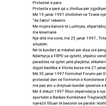
Protestat e para
Protesta e parë që u zhvillua për zgjidhjen
Më 19 janar 1997 zhvillohet në Tiranë një
“de fakto” rebelimi.
Me mijëra banorë të Lushnjes, shpartalloj
me kinemanë.
Një ditë më vonë, më 25 janar 1997 , Trita
situatën.
Në të kundërt ai mbahet për disa orë peng
Ndërhyrja e FRPD së qytetit, shpëtoi vend
paradites në qytet janë plaçkitur, shkatë
digjet bashkia e Vlorës kurse më 27 jana
Më 30 janar 1997 formohet Forumi për De
protestat deri në formimin e Komiteteve të
më pas ato u drejtuan kundër qeverisë e k
Më 4 shkurt 1997 fillon shpërndarja e një
sportelet e Bankës Kombëtare Tregtare(BKT
njerëzit filluan të besonin se paratë i kish