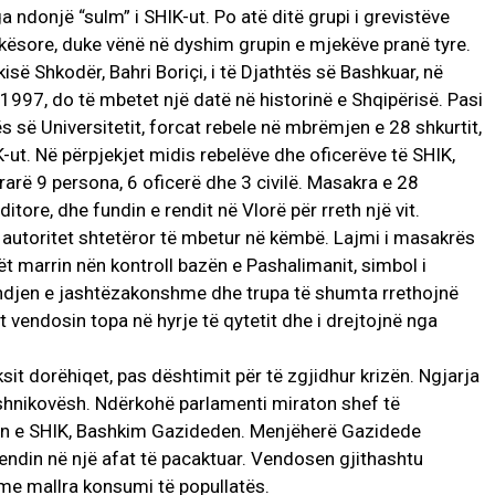
a ndonjë “sulm” i SHIK-ut. Po atë ditë grupi i grevistëve
ësore, duke vënë në dyshim grupin e mjekëve pranë tyre.
isë Shkodër, Bahri Boriçi, i të Djathtës së Bashkuar, në
 1997, do të mbetet një datë në historinë e Shqipërisë. Pasi
s së Universitetit, forcat rebele në mbrëmjen e 28 shkurtit,
ut. Në përpjekjet midis rebelëve dhe oficerëve të SHIK,
arë 9 persona, 6 oficerë dhe 3 civilë. Masakra e 28
ditore, dhe fundin e rendit në Vlorë për rreth një vit.
 autoritet shtetëror të mbetur në këmbë. Lajmi i masakrës
lët marrin nën kontroll bazën e Pashalimanit, simbol i
jendjen e jashtëzakonshme dhe trupa të shumta rrethojnë
 vendosin topa në hyrje të qytetit dhe i drejtojnë nga
t dorëhiqet, pas dështimit për të zgjidhur krizën. Ngjarja
shnikovësh. Ndërkohë parlamenti miraton shef të
efin e SHIK, Bashkim Gazideden. Menjëherë Gazidede
endin në një afat të pacaktuar. Vendosen gjithashtu
 me mallra konsumi të popullatës.