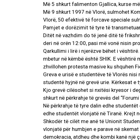
Më 5 shkurt falimenton Gjallica, kurse më
Më 9 shkurt 1997 në Vlorë, sulmohet Komis
Vlorë, 50 efektivë të forcave speciale su
Pamjet e dorëzimit të tyre të transmetua
Ditët në vazhdim do të jenë ditë të friks
deri në orën 12:00, pasi më vonë nisin pro
Qarkullimi i lirë i njerëzve bëhet i vështir
mbetur në këmbë është SHIK. E vështirë m
zhvillohen protesta masive ku shquhen Fi
Greva e urisë e studentëve të Vlorës nisi 
studentë hyjnë në grevë urie. Kërkesat e t
Kjo grevë cilësohet si nxitësi kryesor i d
shkurt në përkrahje të grevës del “Forumi
Në përkrahje të tyre dalin edhe studentët
edhe studentët vlonjatë në Tiranë. Krejt 
Shkodër të cilët me anë të Unionit Stud
vlonjatë për humbjen e parave në skemat p
demokracia, atdheu dhe kombi kanë një çm