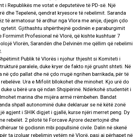
nt i Republikës me votat e deputetëve të PD-së. Një
ë dhe Tepelenë, qendrat kryesore të rebelimit. Saranda
rëz të armatosur të ardhur nga Vlora me anije, djegin çdo
e qytetit. Gjithashtu shpërthejnë godinën e paraburgimit
 Formimit Profesional në Vlorë, që kishte kushtuar 7
zolojë Vlorën, Sarandën dhe Delvinën me qëllim që rebelimi
.
ëtimit Publik të Vlorës i njohur thjesht si Komiteti i
strukturë paralele, duke kryer de fakto një grusht shteti. Në
a në çdo pallat dhe në çdo rrugë ngrihen barrikada, për të
 rebelëve. Ura e Mifolit bllokohet dhe minohet. Kjo urë do
t duke u bërë ura që ndan Shqipërinë. Ndërkohë studentët i
sulmohet marina dhe mijëra armë rrëmbehen. Bandat
aranda shpall autonominë duke deklaruar se në këtë zonë
agjent i SHIK digjet i gjallë, kurse njëri merret peng. Dy
me rebelët. 2 pilotë të Forcave Ajrore dezertojnë dhe
rdhëruar të godisnin mbi popullsinë civile. Dalin në skenë
ër ta izoluar rebelimin vetëm në Vlorë, pasi ai përhapet në