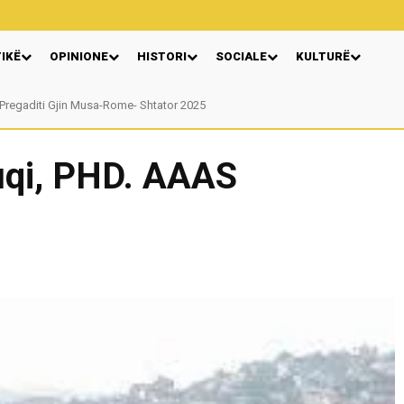
TIKË
OPINIONE
HISTORI
SOCIALE
KULTURË
Pregaditi Gjin Musa-Rome- Shtator 2025
ruqi, PHD. AAAS