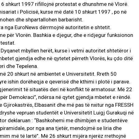
 6 shkurt 1997 rifillojnë protestat e dhunshme në Vlorë.
ariat i Policisë, kurse më datë 10 shkurt 1997 , po në
lmohen dhe shpartallohen barbarisht.
ra nga EuroNews dërrmojnë autoritetin e shtetit.
hme për Vlorën. Bashkia e djegur, dhe e ridjegur funksionon
testat.
ë. Dyqanet mbyllen herët, kurse i vetmi autoritet shtetëror i
betet gjendja edhe në qytetet përreth Vlorës, ku çdo ditë
eri dhe Tepelena.
më 20 shkurt në ambientet e Universitetit. Rreth 50
yre ishin dorëheqja e qeverisë dhe kthimi i plotë i parave.
egjenerimit të situatës deri në konflikt të armatosur. Më 22
 për Demokraci”, ndërsa në qytet gjendja mbetet e rëndë.
 e Gjirokastrës, Elbasanit dhe më pas të nxitur nga FRESSH
ndryshe vepruan studentët e Universitetit Luigj Gurakuqi në
entor deklaruan : “Bashkohemi me dhimbjen e studentëve
iramidale, por nga ana tjetër, mendojmë se liria dhe
im më të lartë”. Më 26 shkurt mijëra njerëz rrethojnë