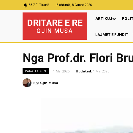
C
38.7
Tiranë
E shtunë, 8 Gusht 2026
ARTIKUJ
POLI
DRITARE E RE
GJIN MUSA
LAJMET E FUNDIT
Nga Prof.dr. Flori B
1 Maj 2025
Updated:
1 Maj 2025
PAKATEGORI
Nga
Gjin Musa