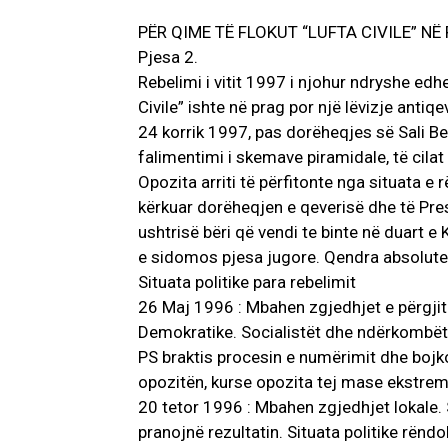
PËR QIME TË FLOKUT “LUFTA CIVILE” NË 
Pjesa 2.
Rebelimi i vitit 1997 i njohur ndryshe edhe
Civile” ishte në prag por një lëvizje anti
24 korrik 1997, pas dorëheqjes së Sali Ber
falimentimi i skemave piramidale, të cila
Opozita arriti të përfitonte nga situata e 
kërkuar dorëheqjen e qeverisë dhe të Pres
ushtrisë bëri që vendi te binte në duart 
e sidomos pjesa jugore. Qendra absolute 
Situata politike para rebelimit
26 Maj 1996 : Mbahen zgjedhjet e përgjith
Demokratike. Socialistët dhe ndërkombët
PS braktis procesin e numërimit dhe bojk
opozitën, kurse opozita tej mase ekstrem
20 tetor 1996 : Mbahen zgjedhjet lokale. 
pranojnë rezultatin. Situata politike rën