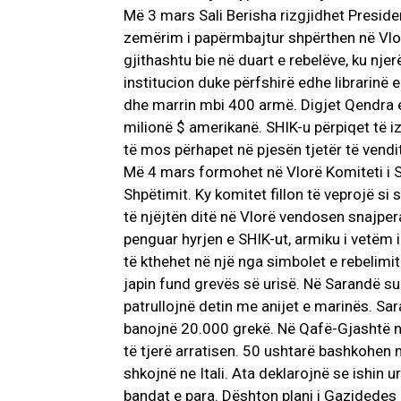
Më 3 mars Sali Berisha rizgjidhet Preside
zemërim i papërmbajtur shpërthen në Vlor
gjithashtu bie në duart e rebelëve, ku nje
institucion duke përfshirë edhe librarinë 
dhe marrin mbi 400 armë. Digjet Qendra e
milionë $ amerikanë. SHIK-u përpiqet të i
të mos përhapet në pjesën tjetër të vendit
Më 4 mars formohet në Vlorë Komiteti i Shp
Shpëtimit. Ky komitet fillon të veprojë si 
të njëjtën ditë në Vlorë vendosen snajper
penguar hyrjen e SHIK-ut, armiku i vetëm i
të kthehet në një nga simbolet e rebelimi
japin fund grevës së urisë. Në Sarandë 
patrullojnë detin me anijet e marinës. S
banojnë 20.000 grekë. Në Qafë-Gjashtë një 
të tjerë arratisen. 50 ushtarë bashkohen 
shkojnë ne Itali. Ata deklarojnë se ishin u
bandat e para. Dështon plani i Gazidedes p