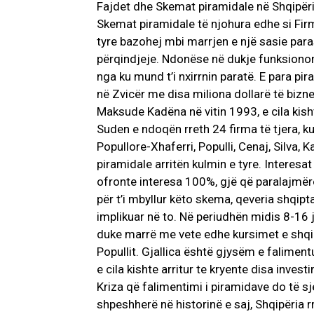
Fajdet dhe Skemat piramidale në Shqipër
Skemat piramidale të njohura edhe si Firmat 
tyre bazohej mbi marrjen e një sasie par
përqindjeje. Ndonëse në dukje funksiononi
nga ku mund t’i nxirrnin paratë. E para pira
në Zvicër me disa miliona dollarë të biz
Maksude Kadëna në vitin 1993, e cila kis
Suden e ndoqën rreth 24 firma të tjera, k
Popullore-Xhaferri, Populli, Cenaj, Silva, 
piramidale arritën kulmin e tyre. Interesat
ofronte interesa 100%, gjë që paralajmër
për t’i mbyllur këto skema, qeveria shqipt
implikuar në to. Në periudhën midis 8-16
duke marrë me vete edhe kursimet e shqip
Popullit. Gjallica është gjysëm e falimen
e cila kishte arritur te kryente disa inves
Kriza që falimentimi i piramidave do të sje
shpeshherë në historinë e saj, Shqipëria r