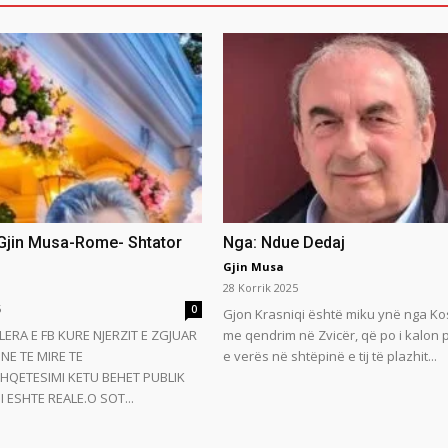
 Gjin Musa-Rome- Shtator
Nga: Ndue Dedaj
Gjin Musa
28 Korrik 2025
5
0
Gjon Krasniqi është miku ynë nga Ko
LERA E FB KURE NJERZIT E ZGJUAR
me qendrim në Zvicër, që po i kalon
NE TE MIRE TE
e verës në shtëpinë e tij të plazhit...
HQETESIMI KETU BEHET PUBLIK
 ESHTE REALE.O SOT...