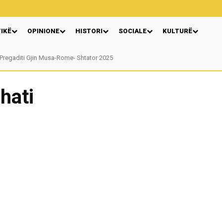
TIKË
OPINIONE
HISTORI
SOCIALE
KULTURË
Pregaditi Gjin Musa-Rome- Shtator 2025
hati