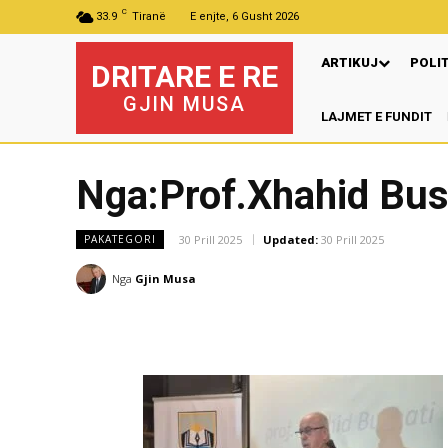
C
33.9
Tiranë
E enjte, 6 Gusht 2026
ARTIKUJ
POLI
DRITARE E RE
GJIN MUSA
LAJMET E FUNDIT
Nga:Prof.Xhahid Bus
30 Prill 2025
Updated:
30 Prill 2025
PAKATEGORI
Nga
Gjin Musa