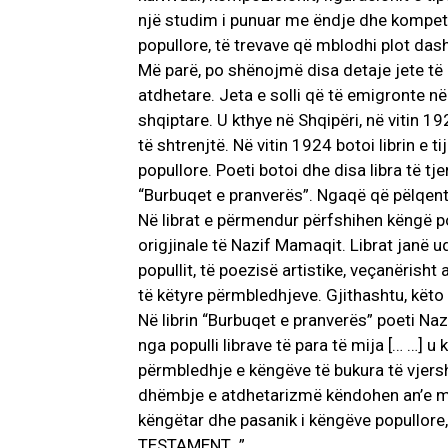
një studim i punuar me ëndje dhe kompete
popullore, të trevave që mblodhi plot dashu
Më parë, po shënojmë disa detaje jete të p
atdhetare. Jeta e solli që të emigronte n
shqiptare. U kthye në Shqipëri, në vitin 1
të shtrenjtë. Në vitin 1924 botoi librin e 
popullore. Poeti botoi dhe disa libra të tjer
“Burbuqet e pranverës”. Ngaqë që pëlqente 
Në librat e përmendur përfshihen këngë po
origjinale të Nazif Mamaqit. Librat janë ud
popullit, të poezisë artistike, veçanërisht
të këtyre përmbledhjeve. Gjithashtu, këto 
Në librin “Burbuqet e pranverës” poeti Na
nga populli librave të para të mija [… …] u
përmbledhje e këngëve të bukura të vjers
dhëmbje e atdhetarizmë këndohen an’e mb’a
këngëtar dhe pasanik i këngëve popullore, 
TESTAMENT…”.