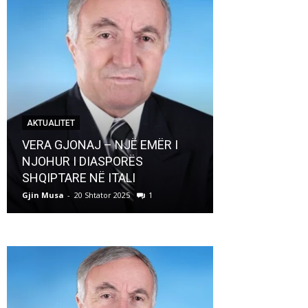
AKTUALITET
AKTUALITET
VERA GJONAJ – NJË EMËR I
NJOHUR I DIASPORËS
Pregaditi Gji
SHQIPTARE NË ITALI
Shtator 2025
Gjin Musa
-
20 Shtator 2025
1
Gjin Musa
-
8 Shtat