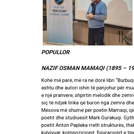
POPULLOR
NAZIF OSMAN MAMAQI (1895 – 19
Kohë më parë, më ra në dorë libri “Burbuq
ashtu dhe autori ishin të panjohur për mua
e një pranvere, shpirtin melodik dhe zemr
siç të ndjek lirika që buron nga zemra dh
Mësova më shumë për poetin Mamaqi, që d
poetit dhe studiuesit Mark Gurakuqi. Gjith
poetit Anton Papleka rreth strukturës, th
kulvivuar, kompozicionit, figuracionit e ti