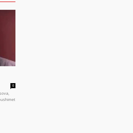
0
sova,
 pushimet