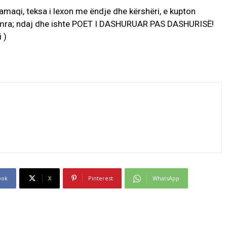
Mamaqi, teksa i lexon me ëndje dhe kërshëri, e kupton
zemra; ndaj dhe ishte POET I DASHURUAR PAS DASHURISË!
 )
ook
X
Pinterest
WhatsApp