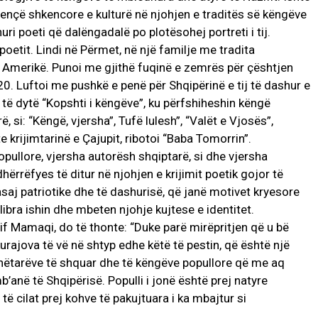
nçë shkencore e kulturë në njohjen e traditës së këngëve
ri poeti që dalëngadalë po plotësohej portreti i tij.
oetit. Lindi në Përmet, në një familje me tradita
ë Amerikë. Punoi me gjithë fuqinë e zemrës për çështjen
920. Luftoi me pushkë e penë për Shqipërinë e tij të dashur e
tij të dytë “Kopshti i këngëve”, ku përfshiheshin këngë
ë, si: “Këngë, vjersha”, Tufë lulesh”, “Valët e Vjosës”,
krijimtarinë e Çajupit, ribotoi “Baba Tomorrin”.
pullore, vjersha autorësh shqiptarë, si dhe vjersha
hërrëfyes të ditur në njohjen e krijimit poetik gojor të
 asaj patriotike dhe të dashurisë, që janë motivet kryesore
libra ishin dhe mbeten njohje kujtese e identitet.
zif Mamaqi, do të thonte: “Duke parë mirëpritjen që u bë
 kurajova të vë në shtyp edhe këtë të pestin, që është një
hëtarëve të shquar dhe të këngëve popullore që me aq
në të Shqipërisë. Populli i jonë është prej natyre
të cilat prej kohve të pakujtuara i ka mbajtur si