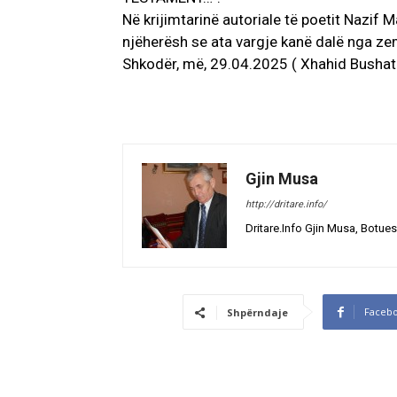
Në krijimtarinë autoriale të poetit Nazif 
njëherësh se ata vargje kanë dalë nga 
Shkodër, më, 29.04.2025 ( Xhahid Bushati
Gjin Musa
http://dritare.info/
Dritare.Info Gjin Musa, Botues
Faceb
Shpërndaje