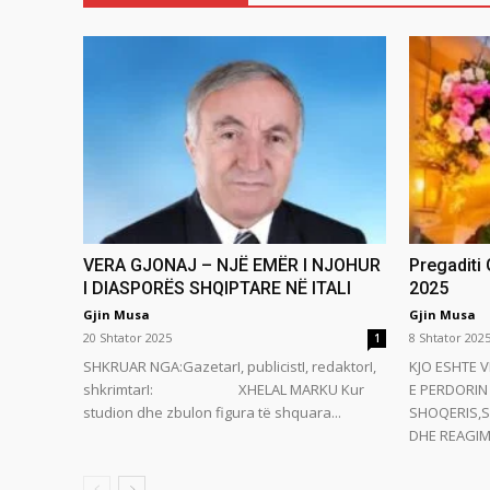
VERA GJONAJ – NJË EMËR I NJOHUR
Pregaditi
I DIASPORËS SHQIPTARE NË ITALI
2025
Gjin Musa
Gjin Musa
20 Shtator 2025
8 Shtator 202
1
SHKRUAR NGA:GazetarI, publicistI, redaktorI,
KJO ESHTE V
shkrimtarI: XHELAL MARKU Kur
E PERDORIN 
studion dhe zbulon figura të shquara...
SHOQERIS,S
DHE REAGIMI