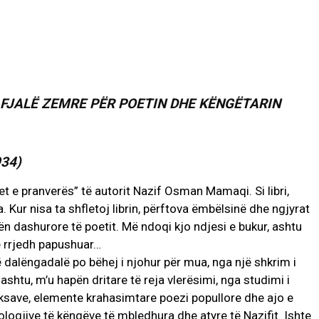
FJALË ZEMRE PËR POETIN DHE KËNGËTARIN
34)
et e pranverës” të autorit Nazif Osman Mamaqi. Si libri,
. Kur nisa ta shfletoj librin, përftova ëmbëlsinë dhe ngjyrat
ën dashurore të poetit. Më ndoqi kjo ndjesi e bukur, ashtu
e rrjedh papushuar…
alëngadalë po bëhej i njohur për mua, nga një shkrim i
ashtu, m’u hapën dritare të reja vlerësimi, nga studimi i
eksave, elemente krahasimtare poezi popullore dhe ajo e
pologjive të këngëve të mbledhura dhe atyre të Nazifit. Ishte