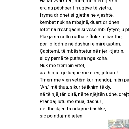
Hapat zvarriten, mbajmë njeri tjetrin
era na pëshpërit rrugëve të vjetra,
fryma dridhet si gjethe në vjeshtë,
kembet nuk na mbajnë, duart dridhen
lotët na rrëshqasin si vesë mbi fytyrë, u 
Plakja na solli rrudha e flokë të bardhë,
por jo lodhje në dashuri e mirëkuptim.
Çapitemi, të mbështetur në njëri-tjetrin,
si dy pemë të puthura nga koha.
Nuk më trembin vitet,
as thinjat që luajnë me erën, jetuam!
Tmerr me vjen vetëm kur mendoj: njëri pa
“Ah,” më thua, sikur të iknim të dy,
në të njëjtën ditë, në të njëjtën udhë, drejt
Prandaj lutu me mua, dashuri,
që dhe ikjen ta ndajmë bashkë,
siç po ndajmë jetën!