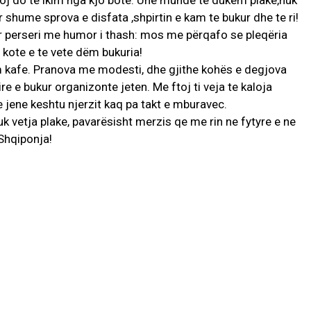
oj do te ikim nga kjo bote. Une munde te dukem plake,nuk
shume sprova e disfata ,shpirtin e kam te bukur dhe te ri!
or perseri me humor i thash: mos me përqafo se pleqëria
 kote e te vete dëm bukuria!
m kafe. Pranova me modesti, dhe gjithe kohës e degjova
re e bukur organizonte jeten. Me ftoj ti veja te kaloja
 jene keshtu njerzit kaq pa takt e mburavec.
 vetja plake, pavarësisht merzis qe me rin ne fytyre e ne
Shqiponja!