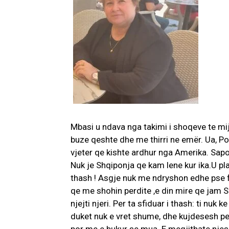
Mbasi u ndava nga takimi i shoqeve te mij
buze qeshte dhe me thirri ne emër. Ua, P
vjeter qe kishte ardhur nga Amerika. Sapo
Nuk je Shqiponja qe kam lene kur ika.U p
thash ! Asgje nuk me ndryshon edhe pse f
qe me shohin perdite ,e din mire qe jam S
njejti njeri. Per ta sfiduar i thash: ti nuk 
duket nuk e vret shume, dhe kujdesesh pe