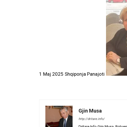
1 Maj 2025 Shqiponja Panajoti
Gjin Musa
http://dritare.info/
Dritare.Info Gjin Musa, Botues