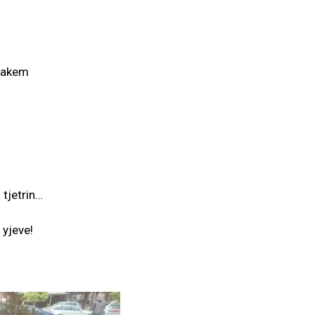
plakem
 tjetrin…
 yjeve!