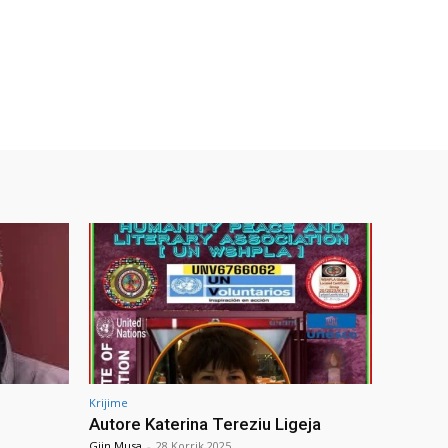
Krijime
Autore Katerina Tereziu Ligeja
Gjin Musa
-
28 Korrik 2025