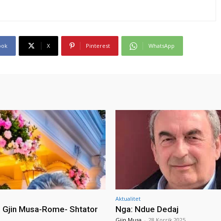
ook
X
Pinterest
WhatsApp
Aktualitet
i Gjin Musa-Rome- Shtator
Nga: Ndue Dedaj
Gjin Musa
-
28 Korrik 2025