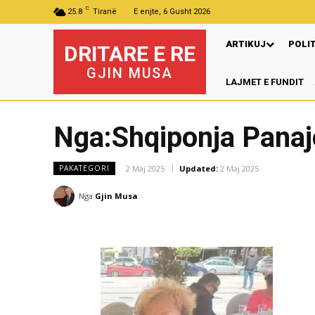
C
25.8
Tiranë
E enjte, 6 Gusht 2026
ARTIKUJ
POLI
DRITARE E RE
GJIN MUSA
LAJMET E FUNDIT
Nga:Shqiponja Panaj
2 Maj 2025
Updated:
2 Maj 2025
PAKATEGORI
Nga
Gjin Musa