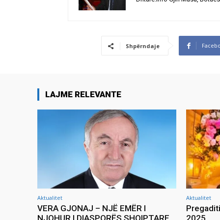
Faceb
Shpërndaje
LAJME RELEVANTE
Aktualitet
Aktualitet
VERA GJONAJ – NJË EMËR I
Pregadit
NJOHUR I DIASPORËS SHQIPTARE
2025