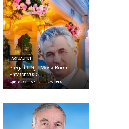
AKTUALITET
AKTUALITET
Pregaditi Gjin Musa-Rome-
Shtator 2025
Nga: Ndue Ded
Gjin Musa
-
8 Shtator 2025
0
Gjin Musa
-
28 Korr