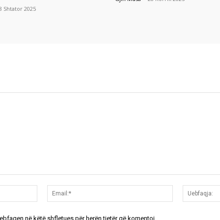
8 Shtator 2025
Emri:*
Email:*
uebfaqen në këtë shfletues për herën tjetër që komentoj.