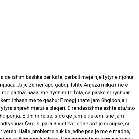
AKTUALITET
VERA GJONAJ – NJË EMËR I
NJOHUR I DIASPORËS
a qe ishim bashke per kafe, perball meje nje fytyr e njohur
SHQIPTARE NË ITALI
onjaaaa…ti je zemër apo gaboj. Ishte Anjeza mikja ime e
Gjin Musa
-
20 Shtator 2025
1
 me pa tha: uaaa, me dyshim te fola, sa paske ndryshuar.
lakem i thash me te qeshur.E megjithate jam Shqiponja i
ytyra shpreh merzi e pleqeri. E rendesishme eshte ata/ato
hqiponja. E din mire se; sido qe jam e dukem, une jam i
ke ndryshuar fare, si para 3 vjetëve, edhe sot je si cupke, si
r veten. Halle ,probleme nuk ke ,edhe pse je me e madhe,