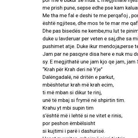
por me e bukur se mua. E megjithate njes
me prish pune, sepse edhe pse kam kaluar 
Me tha me fal e deshi te me perqafoj , p
është ngjitese, dhe mos te te mar me qaf
Dhe pas bisedës ne kembe,mu lut te pini
duke u lavderuar per veten e saj,dhe sa mi
pushimet atje. Duke ikur mendoja,perse te
Jam par ne pasqyre disa here e nuk mu duk
sy. E megjithatë une jam kjo qe jam, jam 
“Krah për Krah deri në Yje”
Dalëngadalë, në dritën e parkut,
mbështetur krah më krah ecim,
ti më mban si dikur te rinj,
unë të mbaj si frymë në shpirtin tim.
Krahu yt mbi supin tim
s’është më i lehtë si ne vitet e rinis,
por peshon ëmbëlsisht
si kujtimi i parë i dashurisë.