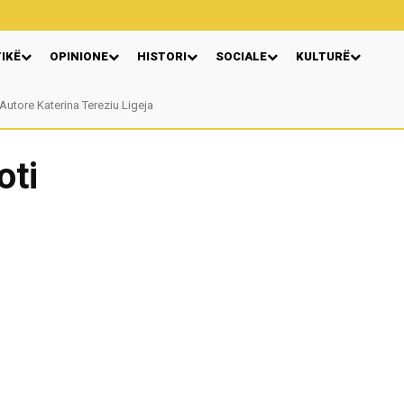
TIKË
OPINIONE
HISTORI
SOCIALE
KULTURË
Autore Katerina Tereziu Ligeja
oti