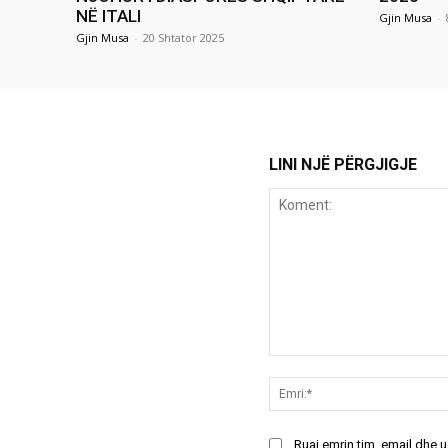
NË ITALI
Gjin Musa
-
Gjin Musa
-
20 Shtator 2025
LINI NJË PËRGJIGJE
Koment:
Ruaj emrin tim, email dhe 