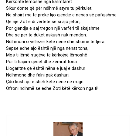
Kërkonte lëmoshë nga kalimtarët
Sikur donte që për ndihmë atyre tu përkulet.
Në shpirt me të prekë kjo gjendje e nënës së pafajshme
Që një Zot e di vërtetë se si ajo jeton,
Por gjendja e saj tregon një varfëri të skajshme
Dhe se për te duket askush nuk mendon.
Ndihmoni o vëllëzër këtë nënë dhe shumë të tjera
Sepse edhe ajo është një nga nënat tona,
Mos ti lëmë rrugëve të kërkojnë lëmoshë
Por ti hapim qeset dhe zemrat tona.
Llogaritne që është nëna e juaj e dashur
Ndihmone dhe falni pak dashuri,
Çdo kush që e sheh këtë nënë në rrugë
Ofroni ndihmë se edhe Zoti këtë kërkon nga ti!