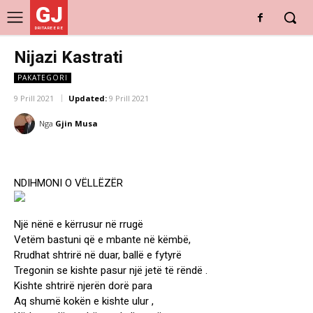
GJ
DRITARE E RE
Nijazi Kastrati
PAKATEGORI
9 Prill 2021
Updated:
9 Prill 2021
Nga
Gjin Musa
NDIHMONI O VËLLËZËR
Një nënë e kërrusur në rrugë
Vetëm bastuni që e mbante në këmbë,
Rrudhat shtrirë në duar, ballë e fytyrë
Tregonin se kishte pasur një jetë të rëndë .
Kishte shtrirë njerën dorë para
Aq shumë kokën e kishte ulur ,