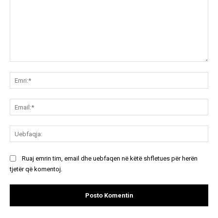
Koment:
Emr
Ema
Ue
Ruaj emrin tim, email dhe uebfaqen në këtë shfletues për herën
tjetër që komentoj.