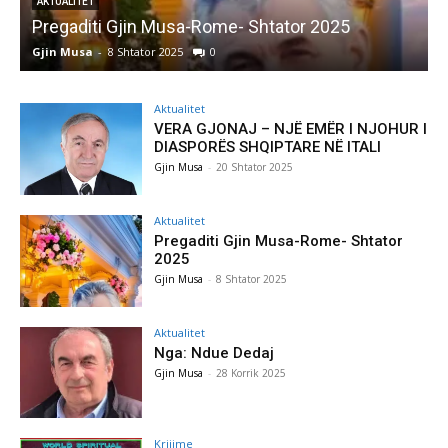
AKTUALITET
Pregaditi Gjin Musa-Rome- Shtator 2025
Gjin Musa
-
8 Shtator 2025
0
G
Aktualitet
VERA GJONAJ – NJË EMËR I NJOHUR I
DIASPORËS SHQIPTARE NË ITALI
Gjin Musa
-
20 Shtator 2025
Aktualitet
Pregaditi Gjin Musa-Rome- Shtator
2025
Gjin Musa
-
8 Shtator 2025
Aktualitet
Nga: Ndue Dedaj
Gjin Musa
-
28 Korrik 2025
Krijime