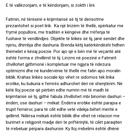
E të vallëzonjam, e të këndonjam, si zokth i lirë.
Fatmiri, në tërësinë e krijimtarisë së tij të derisotme
prezantohet si poet lirik. Ka një lirizëm të thellë, spërkatur me
frymë popullore, me traditën e këngëve dhe rrëfenja të
fushave të vendlindjes. Objekte të lirikës së tij, janë sendet dhe
njeriu, dhimbja dhe dashuria. Brenda këtij katërkëndëshi hidhen
themelet e kësaj poezie. Por ajo që e bën më të veçantë atë
është forma e zhvillimit të tij. Lirizmi në poezinë e Fatmirit
zhvillohet gjithmonë i kompletuar me ngjyra të ndezura
optimizmi dhe në kundërvënie të thellë me fatin apo moralin
biblik. Krahas lirikës sociale kjo vihet re sidomos tek lirika
erotike, ku bukuria e femrës adhurohet deri në shenjtërim. Në
këtë lloj poezie që përbën edhe numrin më të madh të
krijimtarisë së tij, gjithë fabula zhvillohet mbi binomin dashuri –
ëndërr, ose dashuri – mëkat. Ëndërra erotike është parajsa e
trupit femëror, para të cilit edhe vetë vdekja bëhet meritë e
qellimit. Ndërsa mëkati është biblik dhe vihet në relacion me
burimet e religjonit madje deri te priftërinjtë, të cilët paraqiten
të rrebeluar përpara dashurisë. Ky lloj rrebelimi është dhënë