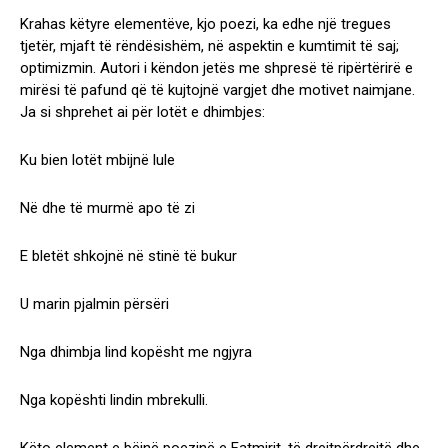
Krahas këtyre elementëve, kjo poezi, ka edhe një tregues
tjetër, mjaft të rëndësishëm, në aspektin e kumtimit të saj;
optimizmin. Autori i këndon jetës me shpresë të ripërtërirë e
mirësi të pafund që të kujtojnë vargjet dhe motivet naimjane.
Ja si shprehet ai për lotët e dhimbjes:
Ku bien lotët mbijnë lule
Në dhe të murmë apo të zi
E bletët shkojnë në stinë të bukur
U marin pjalmin përsëri
Nga dhimbja lind kopësht me ngjyra
Nga kopështi lindin mbrekulli.