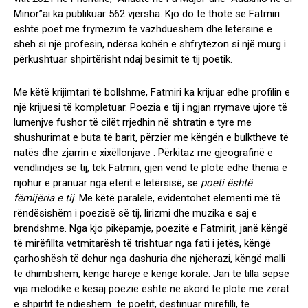
Minor”ai ka publikuar 562 vjersha. Kjo do të thotë se Fatmiri
është poet me frymëzim të vazhdueshëm dhe letërsinë e
sheh si një profesin, ndërsa kohën e shfrytëzon si një murg i
përkushtuar shpirtërisht ndaj besimit të tij poetik.
Me këtë krijimtari të bollshme, Fatmiri ka krijuar edhe profilin e
një krijuesi të kompletuar. Poezia e tij i ngjan rrymave ujore të
lumenjve fushor të cilët rrjedhin në shtratin e tyre me
shushurimat e buta të barit, përzier me këngën e bulktheve të
natës dhe zjarrin e xixëllonjave . Përkitaz me gjeografinë e
vendlindjes së tij, tek Fatmiri, gjen vend të plotë edhe thënia e
njohur e pranuar nga etërit e letërsisë, se
poeti është
fëmijëria e tij
. Me këtë paralele, evidentohet elementi më të
rëndësishëm i poezisë së tij, lirizmi dhe muzika e saj e
brendshme. Nga kjo pikëpamje, poezitë e Fatmirit, janë këngë
të mirëfillta vetmitarësh të trishtuar nga fati i jetës, këngë
çarhoshësh të dehur nga dashuria dhe njëherazi, këngë malli
të dhimbshëm, këngë hareje e këngë korale. Jan të tilla sepse
vija melodike e kësaj poezie është në akord të plotë me zërat
e shpirtit të ndieshëm të poetit, destinuar mirëfilli, të