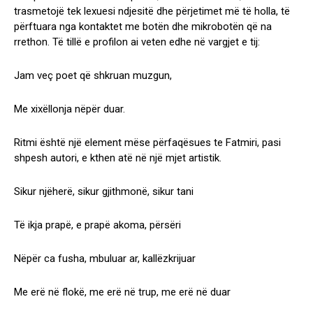
trasmetojë tek lexuesi ndjesitë dhe përjetimet më të holla, të
përftuara nga kontaktet me botën dhe mikrobotën që na
rrethon. Të tillë e profilon ai veten edhe në vargjet e tij:
Jam veç poet që shkruan muzgun,
Me xixëllonja nëpër duar.
Ritmi është një element mëse përfaqësues te Fatmiri, pasi
shpesh autori, e kthen atë në një mjet artistik.
Sikur njëherë, sikur gjithmonë, sikur tani
Të ikja prapë, e prapë akoma, përsëri
Nëpër ca fusha, mbuluar ar, kallëzkrijuar
Me erë në flokë, me erë në trup, me erë në duar