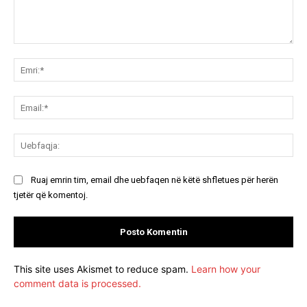
Koment:
Emr
Ema
Ue
Ruaj emrin tim, email dhe uebfaqen në këtë shfletues për herën
tjetër që komentoj.
This site uses Akismet to reduce spam.
Learn how your
comment data is processed.