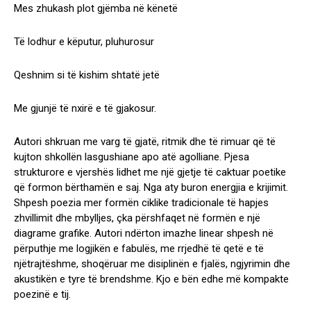
Mes zhukash plot gjëmba në kënetë
Të lodhur e këputur, pluhurosur
Qeshnim si të kishim shtatë jetë
Me gjunjë të nxirë e të gjakosur.
Autori shkruan me varg të gjatë, ritmik dhe të rimuar që të
kujton shkollën lasgushiane apo atë agolliane. Pjesa
strukturore e vjershës lidhet me një gjetje të caktuar poetike
që formon bërthamën e saj. Nga aty buron energjia e krijimit.
Shpesh poezia mer formën ciklike tradicionale të hapjes
zhvillimit dhe mbylljes, çka përshfaqet në formën e një
diagrame grafike. Autori ndërton imazhe linear shpesh në
përputhje me logjikën e fabulës, me rrjedhë të qetë e të
njëtrajtëshme, shoqëruar me disiplinën e fjalës, ngjyrimin dhe
akustikën e tyre të brendshme. Kjo e bën edhe më kompakte
poezinë e tij.