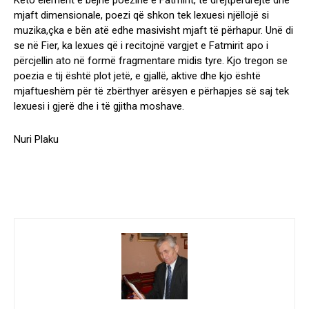
Këto element e bëjnë poezinë e Fatmirit, të drejtpërdrejtë dhe
mjaft dimensionale, poezi që shkon tek lexuesi njëllojë si
muzika,çka e bën atë edhe masivisht mjaft të përhapur. Unë di
se në Fier, ka lexues që i recitojnë vargjet e Fatmirit apo i
përcjellin ato në formë fragmentare midis tyre. Kjo tregon se
poezia e tij është plot jetë, e gjallë, aktive dhe kjo është
mjaftueshëm për të zbërthyer arësyen e përhapjes së saj tek
lexuesi i gjerë dhe i të gjitha moshave.
Nuri Plaku