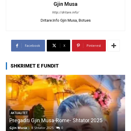
Gjin Musa
http://dritare.info/
Dritare.Info Gjin Musa, Botues
Facebook
X
Pinterest
SHKRIMET E FUNDIT
AKTUALITET
Pregaditi Gjin Musa-Rome- Shtator 2025
Gjin Musa
-
8 Shtator 2025
0
G