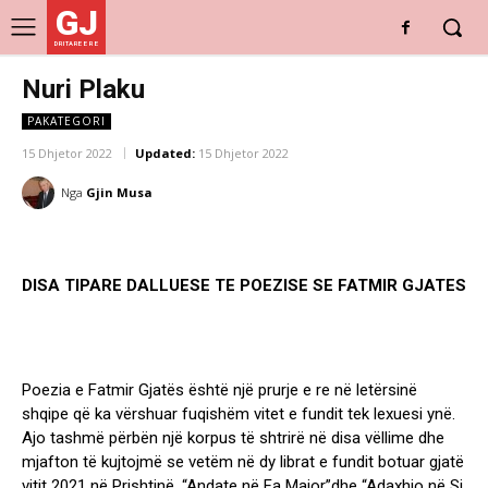
GJ
DRITARE E RE
Nuri Plaku
PAKATEGORI
15 Dhjetor 2022
Updated:
15 Dhjetor 2022
Nga
Gjin Musa
DISA TIPARE DALLUESE TE POEZISE SE FATMIR GJATES
Poezia e Fatmir Gjatës është një prurje e re në letërsinë
shqipe që ka vërshuar fuqishëm vitet e fundit tek lexuesi ynë.
Ajo tashmë përbën një korpus të shtrirë në disa vëllime dhe
mjafton të kujtojmë se vetëm në dy librat e fundit botuar gjatë
vitit 2021 në Prishtinë, “Andate në Fa Major”dhe “Adaxhio në Si