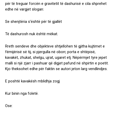
për të treguar forcën e gravitetit të dashurisë e cila shprehet
edhe në vargjet slogan:
Se shenjtëria s’është për të gjallët
Të dashurosh nuk është mëkat.
Rreth sendeve dhe objekteve shtjellohen të gjitha kujtimet e
fëmijërisë së tij, si pjergulla në oborr, porta e shtëpisë,
kavakët, zhukat, shelgu, ujrat, ugaret etj. Nëpërmjet tyre jepet
malli si një zjarr i pashuar që digjet pafund në shpirtin e poetit.
Kjo theksohet edhe për faktin se autori jeton larg vendlindjes.
E poshtë kavakësh mblidhja zogj
Kur binin nga foletë.
Ose: