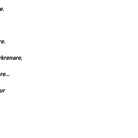
e.
re.
ykrenare,
are…
ur