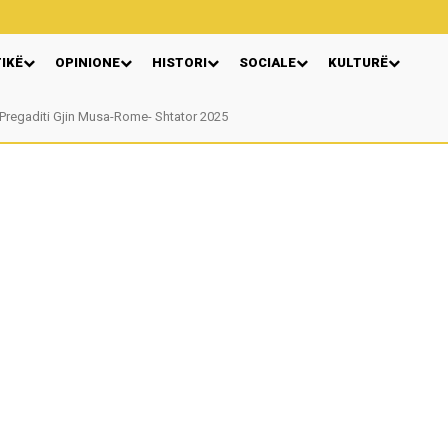
TIKË
OPINIONE
HISTORI
SOCIALE
KULTURË
gaditi Gjin Musa-Rome- Shtator 2025
Nga: Ndue Dedaj