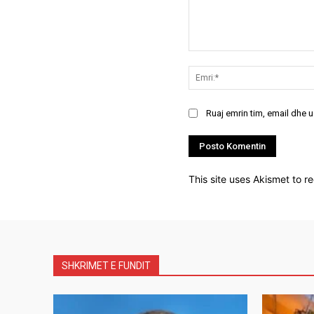
Koment:
Ruaj emrin tim, email dhe 
This site uses Akismet to 
SHKRIMET E FUNDIT