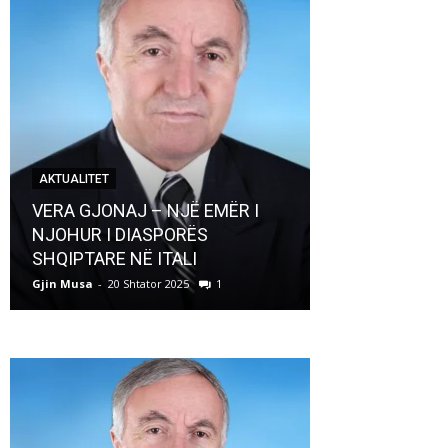
AKTUALITET
AKTUALITET
VERA GJONAJ – NJË EMËR I
NJOHUR I DIASPORËS
Pregaditi Gji
SHQIPTARE NË ITALI
Shtator 2025
Gjin Musa
-
20 Shtator 2025
1
Gjin Musa
-
8 Shtat