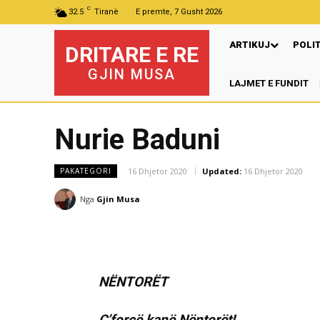
C
32.5
Tiranë
E premte, 7 Gusht 2026
ARTIKUJ
POLI
DRITARE E RE
GJIN MUSA
LAJMET E FUNDIT
Pre
Nurie Baduni
16 Dhjetor 2020
Updated:
16 Dhjetor 2020
PAKATEGORI
Nga
Gjin Musa
NËNTORËT
Ç’forcë kanë Nëntorët!