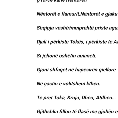
Nëntorët e flamurit,Nëntorēt e gjakut
Shqipja vështrimmprehtë priste agu
Djali i përkiste Tokës, i përkiste të At
Si jehonë oshëtin amaneti.
Gjoni shfaqet në hapësirën qiellore
Në çastin e volitshem ktheu.
Të pret Toka, Kruja, Dheu, Atdheu…
Gjithshka fillon të flasë me gjuhën 