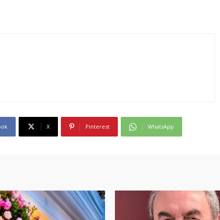
ook
X
Pinterest
WhatsApp