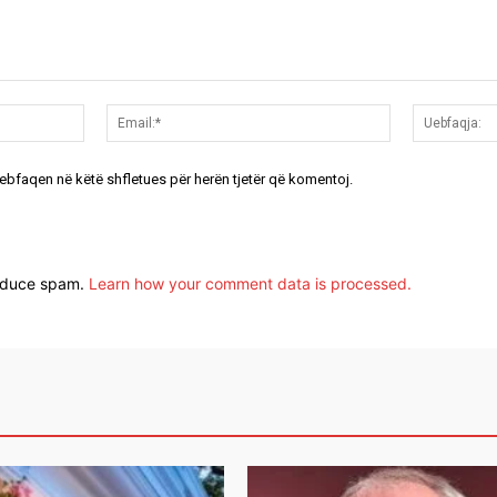
Emri:*
Email:*
uebfaqen në këtë shfletues për herën tjetër që komentoj.
reduce spam.
Learn how your comment data is processed.