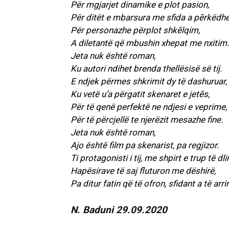
Për mgjarjet dinamike e plot pasion,
Për ditët e mbarsura me sfida a pērkëdhel
Për personazhe përplot shkēlqim,
A diletantë që mbushin xhepat me nxitim.
Jeta nuk është roman,
Ku autori ndihet brenda thellësisë së tij.
E ndjek përmes shkrimit dy të dashuruar,
Ku vetë u’a përgatit skenaret e jetēs,
Për të qenë perfektë ne ndjesi e veprime,
Për të përcjellë te njerëzit mesazhe fine.
Jeta nuk është roman,
Ajo është film pa skenarist, pa regjizor.
Ti protagonisti i tij, me shpirt e trup të dlir
Hapësirave të saj fluturon me dëshirë,
Pa ditur fatin që të ofron, sfidant a të arri
N. Baduni 29.09.2020