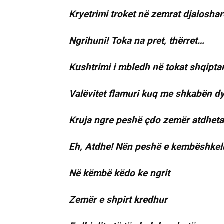
Kryetrimi troket në zemrat djaloshar
Ngrihuni! Toka na pret, thërret…
Kushtrimi i mbledh në tokat shqipta
Valëvitet flamuri kuq me shkabën d
Kruja ngre peshë çdo zemër atdhet
Eh, Atdhe! Nën peshë e kembëshkel
Në këmbë këdo ke ngrit
Zemër e shpirt kredhur