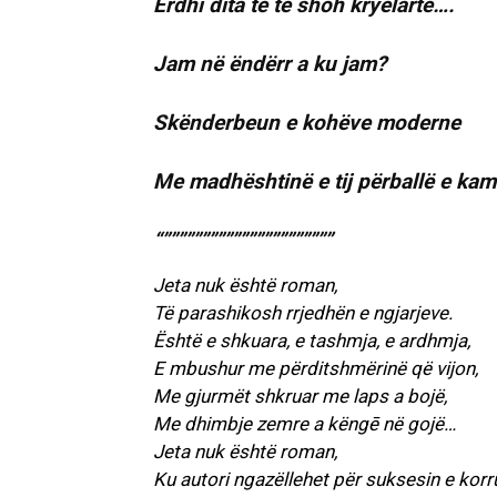
Erdhi dita të të shoh kryelartë….
Jam në ëndërr a ku jam?
Skënderbeun e kohëve moderne
Me madhështinë e tij përballë e kam
“””””””””””””””””””””””
Jeta nuk është roman,
Të parashikosh rrjedhën e ngjarjeve.
Është e shkuara, e tashmja, e ardhmja,
E mbushur me përditshmërinë që vijon,
Me gjurmët shkruar me laps a bojë,
Me dhimbje zemre a këngē në gojë…
Jeta nuk është roman,
Ku autori ngazëllehet për suksesin e korru