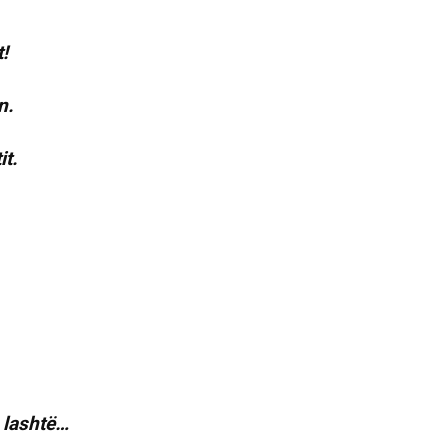
!
n.
it.
e lashtë…