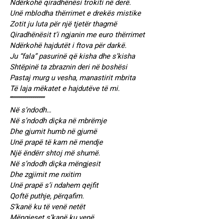
Ndërkohë qiradhënësi trokiti në derë.
Unë mblodha thërrimet e drekës mistike
Zotit ju luta për një tjetër thagmë
Qiradhënësit t’i ngjanin me euro thërrimet
Ndërkohë hajdutët i ftova për darkë.
Ju “fala” pasurinë që kisha dhe s’kisha
Shtëpinë ta zbraznin deri në boshësi
Pastaj murg u vesha, manastirit mbrita
Të laja mëkatet e hajdutëve të mi.
“”””””””””””””””””
Në s’ndodh…
Në s’ndodh diçka në mbrëmje
Dhe gjumit humb në gjumë
Unë prapë të kam në mendje
Një ëndërr shtoj më shumë.
Në s’ndodh diçka mëngjesit
Dhe zgjimit me nxitim
Unë prapë s’i ndahem qejfit
Qoftë puthje, përqafim.
S’kanë ku të venë netët
Mëngjeset s’kanë ku venë