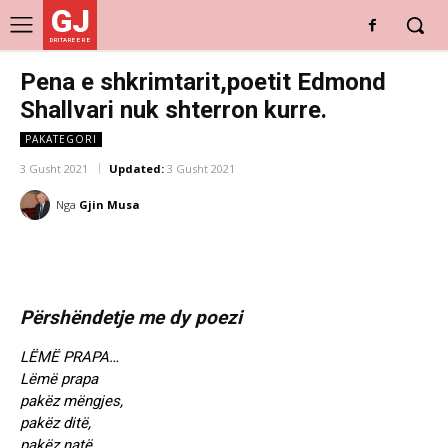
GJ
DRITARE E RE
Pena e shkrimtarit,poetit Edmond
Shallvari nuk shterron kurre.
PAKATEGORI
3 Gusht 2021
Updated:
3 Gusht 2021
Nga
Gjin Musa
Përshëndetje me dy poezi
LËMË PRAPA…
Lëmë prapa
pakëz mëngjes,
pakëz ditë,
pakëz natë.