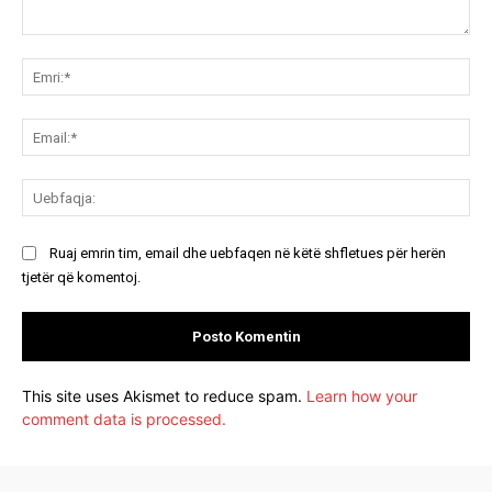
Koment:
Emr
Ema
Ue
Ruaj emrin tim, email dhe uebfaqen në këtë shfletues për herën
tjetër që komentoj.
This site uses Akismet to reduce spam.
Learn how your
comment data is processed.