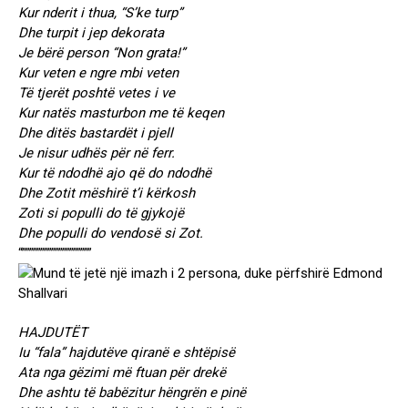
Kur nderit i thua, “S’ke turp”
Dhe turpit i jep dekorata
Je bërë person “Non grata!”
Kur veten e ngre mbi veten
Të tjerët poshtë vetes i ve
Kur natës masturbon me të keqen
Dhe ditës bastardët i pjell
Je nisur udhës për në ferr.
Kur të ndodhë ajo që do ndodhë
Dhe Zotit mëshirë t’i kërkosh
Zoti si populli do të gjykojë
Dhe populli do vendosë si Zot.
“”””””””””””””””””””
HAJDUTËT
Iu “fala” hajdutëve qiranë e shtëpisë
Ata nga gëzimi më ftuan për drekë
Dhe ashtu të babëzitur hëngrën e pinë