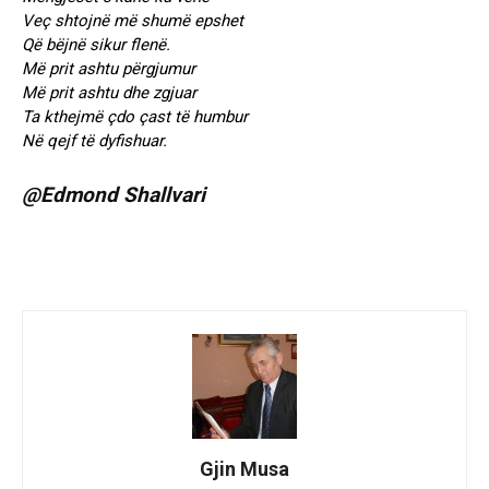
Veç shtojnë më shumë epshet
Që bëjnë sikur flenë.
Më prit ashtu përgjumur
Më prit ashtu dhe zgjuar
Ta kthejmë çdo çast të humbur
Në qejf të dyfishuar.
@Edmond Shallvari
Gjin Musa