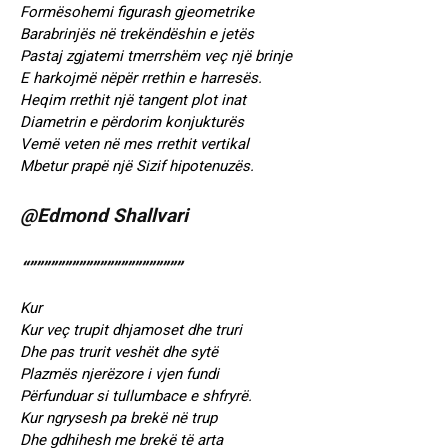
Formësohemi figurash gjeometrike
Barabrinjës në trekëndëshin e jetës
Pastaj zgjatemi tmerrshëm veç një brinje
E harkojmë nëpër rrethin e harresës.
Heqim rrethit një tangent plot inat
Diametrin e përdorim konjukturës
Vemë veten në mes rrethit vertikal
Mbetur prapë një Sizif hipotenuzës.
@Edmond Shallvari
“””””””””””””””””””””””
Kur
Kur veç trupit dhjamoset dhe truri
Dhe pas trurit veshët dhe sytë
Plazmës njerëzore i vjen fundi
Përfunduar si tullumbace e shfryrë.
Kur ngrysesh pa brekë në trup
Dhe gdhihesh me brekë të arta