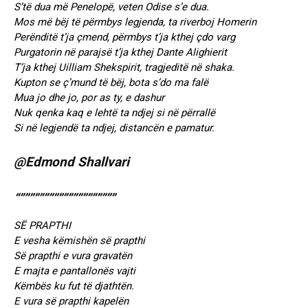
S’të dua më Penelopë, veten Odise s’e dua.
Mos më bëj të përmbys legjenda, ta riverboj Homerin
Perënditë t’ja çmend, përmbys t’ja kthej çdo varg
Purgatorin në parajsë t’ja kthej Dante Alighierit
T’ja kthej Uilliam Shekspirit, tragjeditë në shaka.
Kupton se ç’mund të bëj, bota s’do ma falë
Mua jo dhe jo, por as ty, e dashur
Nuk qenka kaq e lehtë ta ndjej si në përrallë
Si në legjendë ta ndjej, distancën e pamatur.
@Edmond Shallvari
“””””””””””””””””””””
SË PRAPTHI
E vesha këmishën së prapthi
Së prapthi e vura gravatën
E majta e pantallonës vajti
Këmbës ku fut të djathtën.
E vura së prapthi kapelën