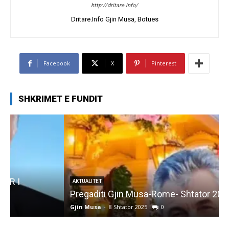
http://dritare.info/
Dritare.Info Gjin Musa, Botues
Facebook
X
Pinterest
SHKRIMET E FUNDIT
AKTUALITET
Pregaditi Gjin Musa-Rome- Shtator 2025
Gjin Musa
-
8 Shtator 2025
0
G