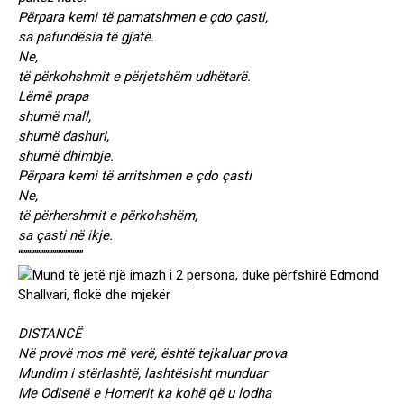
Përpara kemi të pamatshmen e çdo çasti,
sa pafundësia të gjatë.
Ne,
të përkohshmit e përjetshëm udhëtarë.
Lëmë prapa
shumë mall,
shumë dashuri,
shumë dhimbje.
Përpara kemi të arritshmen e çdo çasti
Ne,
të përhershmit e përkohshëm,
sa çasti në ikje.
“”””””””””””””””””
DISTANCË
Në provë mos më verë, është tejkaluar prova
Mundim i stërlashtë, lashtësisht munduar
Me Odisenë e Homerit ka kohë që u lodha