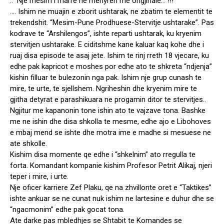
..” Nje mesim i marre ne menyren me origjinale…”!!!
…. Ishim ne muajin e zborit ushtarak, ne zbatim te elementit te
trekendshit. “Mesim-Pune Prodhuese-Stervitje ushtarake”. Pas
kodrave te “Arshilengos”, ishte reparti ushtarak, ku kryenim
stervitjen ushtarake. E ciditshme kane kaluar kaq kohe dhe i
ruaj disa episode te asaj jete. Ishim te rinj rreth 18 vjecare, ku
edhe pak kapricot e moshes por edhe ato te shkreta “ndjenja”
kishin filluar te bulezonin nga pak. Ishim nje grup cunash te
mire, te urte, te sjellshem. Ngriheshin dhe kryenim mire te
gjitha detyrat e parashikuara ne progamin ditor te stervitjes..
Ngjitur me kapanonin tone ishin ato te vajzave tona. Bashke
me ne ishin dhe disa shkolla te mesme, edhe ajo e Libohoves
e mbaj mend se ishte dhe motra ime e madhe si mesuese ne
ate shkolle.
Kishim disa momente qe edhe i “shkelnim” ato rregulla te
forta. Komandant kompanie kishim Profesor Petrit Alikaj, njeri
teper i mire, i urte.
Nje oficer karriere Zef Plaku, qe na zhvillonte oret e “Taktikes”
ishte ankuar se ne cunat nuk ishim ne lartesine e duhur dhe se
“ngacmonim” edhe pak gocat tona.
Ate darke pas mbledhjes se Shtabit te Komandes se