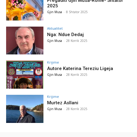
Pregaditi Gjin Musa-Rome- Shtator
2025
Gjin Musa
-
8 Shtator 2025
Aktualitet
Nga: Ndue Dedaj
Gjin Musa
-
28 Korrik 2025
Krijime
Autore Katerina Tereziu Ligeja
Gjin Musa
-
28 Korrik 2025
Krijime
Murtez Asllani
Gjin Musa
-
28 Korrik 2025