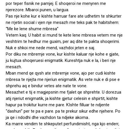
por teper fisnik ne pamjej. E shoqeroi ne menyren me
njerezore. Mbaroi punen, u largua.
Pas nje kohe kur e kishte harruar fare ate udhetim te shkurter
ne rrjetin social i vjen nje mesazh me teks pak te habitshem:
“Me ke lene shume mbresa”
Vetem kaq. U habit si mund te kete lene mbresa vetem me nje
veshtrim te hedhur me guxim, per aq dite te pakta shoqerimi.
Nuk e shkoi me nede mend, vazhdoi jeten e saj.
Por diku ne mbremje vone, kur kishte kaluar nje kohe e gjate,
ju kujtua shoqeruesi enigmatik. Kureshtja nuk e la, i beri nje
mesazh.
Mban mend qe qysh ate mbremje vone, ajo per cudi kishte
mbresa te njejta me njeriun enigmatik. As vete nuk e di pse e
shprehu aq e bindur vetes ate nate te vone.
Mesazhet e tij e magjepsnin me fjalet qe shprehte. U dorezua
atij njeriut enigmatik, ja kishte gjetur celesin e shpirtit, kishte
hapur pa trokitur kurre me pare. KIshte filluar te ndjente
“dashuri” per te pa e pare. pa te prekur sikur edhe njehere. Po
ja qe i ndodhi dhe vazhdon ta ndjeke akoma..
Ka marre vendim te shkeputet perfundimisht, nga kjo enderr,