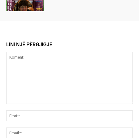
LINI NJË PËRGJIGJE
Koment:
Emr
Ema