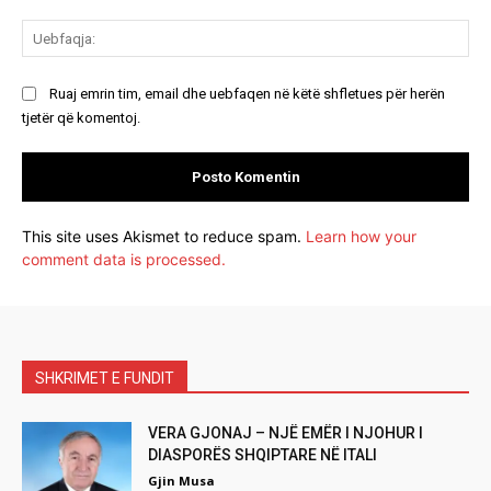
Ue
Ruaj emrin tim, email dhe uebfaqen në këtë shfletues për herën
tjetër që komentoj.
This site uses Akismet to reduce spam.
Learn how your
comment data is processed.
SHKRIMET E FUNDIT
VERA GJONAJ – NJË EMËR I NJOHUR I
DIASPORËS SHQIPTARE NË ITALI
Gjin Musa