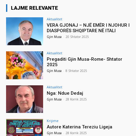
LAJME RELEVANTE
Aktualitet
VERA GJONAJ – NJË EMËR I NJOHUR I
DIASPORËS SHQIPTARE NË ITALI
Gjin Musa
-
20 Shtator 2025
Aktualitet
Pregaditi Gjin Musa-Rome- Shtator
2025
Gjin Musa
-
8 Shtator 2025
Aktualitet
Nga: Ndue Dedaj
Gjin Musa
-
28 Korrik 2025
Krijime
Autore Katerina Tereziu Ligeja
Gjin Musa
-
28 Korrik 2025