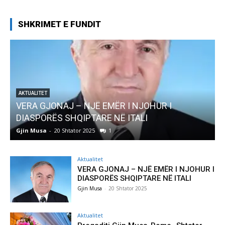
SHKRIMET E FUNDIT
AKTUALITET
Pregaditi Gjin Musa-Rome- Shtator 2025
Gjin Musa
-
8 Shtator 2025
0
Aktualitet
VERA GJONAJ – NJË EMËR I NJOHUR I
DIASPORËS SHQIPTARE NË ITALI
Gjin Musa
-
20 Shtator 2025
Aktualitet