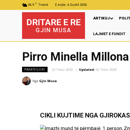
C
36.9
Tiranë
E enjte, 6 Gusht 2026
ARTIKUJ
POLI
DRITARE E RE
GJIN MUSA
LAJMET E FUNDIT
Pirro Minella Millona
22 Tetor 2020
Updated:
22 Tetor 2020
PAKATEGORI
Nga
Gjin Musa
CIKLI KUJTIME NGA GJIROKAS