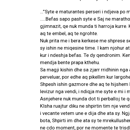
…”Syte e maturantes perseri i ndjeva po m
…..Befas sapo pash syte e Saj ne marath
gjimnazit, qe nuk munda ti harroja kurre. 
aq te embel, aq te ngrohte.
Nuk prita me i bera kerkese me shprese s
sy ishin ne miqesine time. I kam njohur at
kur i ndeshja befas. Te dy qendronim. Kem
mendja bente prapa kthehu.
Sa magji kishin dhe sa zjarr rridhinin nga 
perveluar, por edhe aq pikellim kur largo
Shpesh ishin gazmore dhe aq te hijshem b
levizur nga vendi, i ndiqja me syte e mi i m
Asnjehere nuk munda dot ti perballoj te qe
KIsha ruajtur diku ne shpirtin tim nje vend 
i vecante vetem une e dija dhe ata sy. Ngj
bota, Shpirti im dhe ata sy te mrekullus
ne cdo moment, por ne momente te trisdh