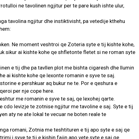
otulloi ne tavolinen ngjitur per te pare kush ishte ulur,
a tavolina ngjitur dhe instiktivisht, pa vetedije kthehu
shem:
en. Ne moment veshtroi qe Zoteria syte e tij kishte kohe,
uk sikur ai kishte kohe qe shfletonte fletet si ne roman syte
nen e tij dhe pa tavllen plot me bishta cigaresh dhe llumin
edhe ai kishte kohe qe lexonte romanin e syve te saj.
istorine e pershkuar aq bukur ne te. Por e qeshura e
qeroi per nje cope here.
 heshtur me romanin e syve te saj, qe lexohej qarte.
cdo levizje te zotnise ngjitur me tavoline e saj. Syte e tij
en aty ne ate lokal te vecuar ne boten reale te
 nga romani, Zotnia me teshtituren e tij apo syte e saj qe
imi i syve te tij e kishin fajin apo vete syte e saj qe