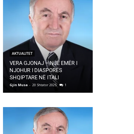
AKTUALITET
AKTUALITET
VERA GJONAJ – NJË EMËR I
NJOHUR I DIASPORËS
Pregaditi Gji
SHQIPTARE NË ITALI
Shtator 2025
Gjin Musa
-
20 Shtator 2025
1
Gjin Musa
-
8 Shtat