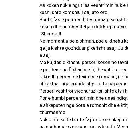
As koken nuk e ngriti as veshtrimin nuk e rr
kush ishte komshiu i saj ato ore.
Por befas e permendi teshtima pikerisht ng
koken dhe pershendetja i doli krejt natyr
-Shendet!!
Ne moment u be pishman, pse e kthehu kok
qe ja kishte gozhduar pikerisht asaj. Ju d
e saj.
Me kujdes e kthehu perseri koken ne tavoli
e perthare ne filxhanin e tij. E kuptoi qe 
U kredh perseri ne leximin e romanit, ne h
shkaktuar nga brenda shpirtit te saj e sho
Perseri veshtroi vjedhurazi, ai ishte aty i
Por e humbi perqendrimin dhe tines ndiqte 
e shkeputen nga bota e romanit dhe e kthy
zhurmshme.
Nuk dinte ke te bente fajtor qe e shkeputi
pa dashur u kryqezuan me syte e tij. Veshtr