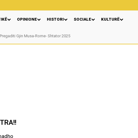
TIKË
OPINIONE
HISTORI
SOCIALE
KULTURË
Pregaditi Gjin Musa-Rome- Shtator 2025
Nga: Ndue Dedaj
TRA!!