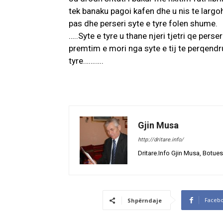
tek banaku pagoi kafen dhe u nis te largoh
pas dhe perseri syte e tyre folen shume.
…..Syte e tyre u thane njeri tjetri qe pers
premtim e mori nga syte e tij te perqendru
tyre………..
Gjin Musa
http://dritare.info/
Dritare.Info Gjin Musa, Botues
Faceb
Shpërndaje