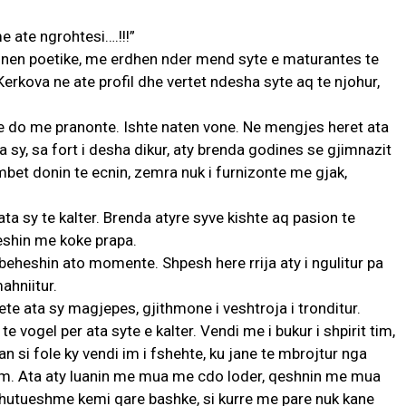
e ate ngrohtesi….!!!”
onen poetike, me erdhen nder mend syte e maturantes te
Kerkova ne ate profil dhe vertet ndesha syte aq te njohur,
e do me pranonte. Ishte naten vone. Ne mengjes heret ata
a sy, sa fort i desha dikur, aty brenda godines se gjimnazit
bet donin te ecnin, zemra nuk i furnizonte me gjak,
ata sy te kalter. Brenda atyre syve kishte aq pasion te
heshin me koke prapa.
eheshin ato momente. Shpesh here rrija aty i ngulitur pa
ahniitur.
te ata sy magjepes, gjithmone i veshtroja i tronditur.
te vogel per ata syte e kalter. Vendi me i bukur i shpirit tim,
an si fole ky vendi im i fshehte, ku jane te mbrojtur nga
hem. Ata aty luanin me mua me cdo loder, qeshnin me mua
utueshme kemi qare bashke, si kurre me pare nuk kane