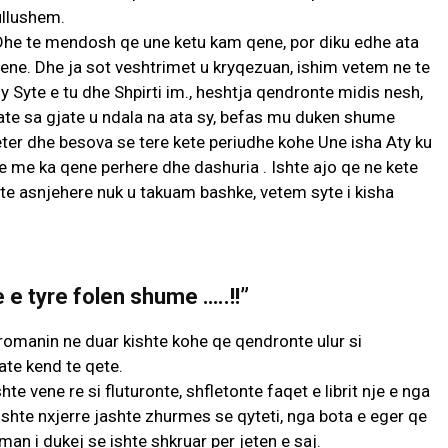
ullushem.
. Dhe te mendosh qe une ketu kam qene, por diku edhe ata
qene. Dhe ja sot veshtrimet u kryqezuan, ishim vetem ne te
dy Syte e tu dhe Shpirti im., heshtja qendronte midis nesh,
jate sa gjate u ndala na ata sy, befas mu duken shume
eter dhe besova se tere kete periudhe kohe Une isha Aty ku
e me ka qene perhere dhe dashuria . Ishte ajo qe ne kete
eate asnjehere nuk u takuam bashke, vetem syte i kisha
e tyre folen shume …..!!”
romanin ne duar kishte kohe qe qendronte ulur si
 ate kend te qete.
hte vene re si fluturonte, shfletonte faqet e librit nje e nga
ishte nxjerre jashte zhurmes se qyteti, nga bota e eger qe
oman i dukej se ishte shkruar per jeten e saj.