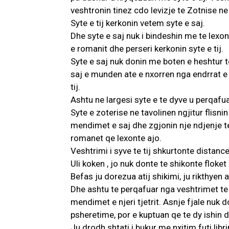
veshtronin tinez cdo levizje te Zotnise ne 
Syte e tij kerkonin vetem syte e saj.
Dhe syte e saj nuk i bindeshin me te lexont
e romanit dhe perseri kerkonin syte e tij.
Syte e saj nuk donin me boten e heshtur te 
saj e munden ate e nxorren nga endrrat e
tij.
Ashtu ne largesi syte e te dyve u perqafu
Syte e zoterise ne tavolinen ngjitur flisni
mendimet e saj dhe zgjonin nje ndjenje 
romanet qe lexonte ajo.
Veshtrimi i syve te tij shkurtonte distan
Uli koken , jo nuk donte te shikonte floket
Befas ju dorezua atij shikimi, ju rikthyen 
Dhe ashtu te perqafuar nga veshtrimet te 
mendimet e njeri tjetrit. Asnje fjale nuk 
psheretime, por e kuptuan qe te dy ishin do
Ju drodh shtati i bukur me nxitim futi libr