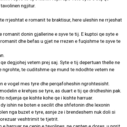
tavolinen ngjitur.
e rrjeshtat e romanit te braktisur, here uleshin ne rrjeshat
romanit donin gjallerine e syve te tij. E kuptoi qe syte e
 romanit dhe befas u gjet ne rrezen e fuqishme te syve te
an.
n qe degjohej vetem prej saj. Syte e tij depertuan thelle ne
te ngrohte, te cuditshme qe mund te ndodhte vetem ne
cen e vogel mes tyre dhe perqafoheshin ngrohtesisht.
 modelin e krehjes se tyre, as duart e tij qe dridheshin pak.
ato ndjenja qe kishte kohe qe i kishte harruar.
dy ishin ne boten e secilit dhe shfetonin dhe lexonin
dolen nga buzet e tyre, asnje ze i brendeshem nuk doli si
rezuar veshtrimit te tjetrit.
in e harruar ne cepin e tavolines, ne canten e dores, u ngrit