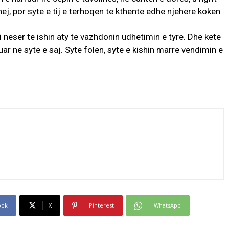
ej, por syte e tij e terhoqen te kthente edhe njehere koken
eri neser te ishin aty te vazhdonin udhetimin e tyre. Dhe kete
ar ne syte e saj. Syte folen, syte e kishin marre vendimin e
ook
X
Pinterest
WhatsApp