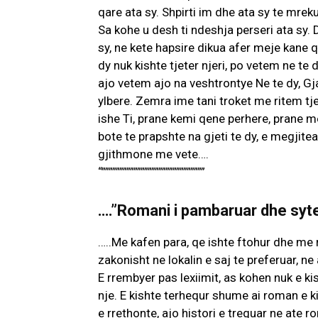
qare ata sy. Shpirti im dhe ata sy te mrek
Sa kohe u desh ti ndeshja perseri ata sy
sy, ne kete hapsire dikua afer meje kane 
dy nuk kishte tjeter njeri, po vetem ne te 
ajo vetem ajo na veshtrontye Ne te dy, G
ylbere. Zemra ime tani troket me ritem tj
ishe Ti, prane kemi qene perhere, prane m
bote te prapshte na gjeti te dy, e megjit
gjithmone me vete….
“”””””””””””””””””””””””””””””
….”Romani i pambaruar dhe syte 
…..Me kafen para, qe ishte ftohur dhe me 
zakonisht ne lokalin e saj te preferuar, ne
E rrembyer pas lexiimit, as kohen nuk e kis
nje. E kishte terhequr shume ai roman e k
e rrethonte, ajo histori e treguar ne ate r