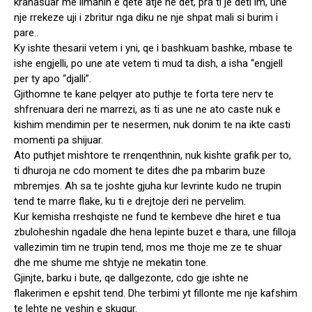
krahasuar me limanin e qete atje ne det, pra ti je deti im, une
nje rrekeze uji i zbritur nga diku ne nje shpat mali si burim i
pare..
Ky ishte thesarii vetem i yni, qe i bashkuam bashke, mbase te
ishe engjelli, po une ate vetem ti mud ta dish, a isha “engjell
per ty apo “djalli”.
Gjithomne te kane pelqyer ato puthje te forta tere nerv te
shfrenuara deri ne marrezi, as ti as une ne ato caste nuk e
kishim mendimin per te nesermen, nuk donim te na ikte casti
momenti pa shijuar.
Ato puthjet mishtore te rrenqenthnin, nuk kishte grafik per to,
ti dhuroja ne cdo moment te dites dhe pa mbarim buze
mbremjes. Ah sa te joshte gjuha kur levrinte kudo ne trupin
tend te marre flake, ku ti e drejtoje deri ne pervelim.
Kur kemisha rreshqiste ne fund te kembeve dhe hiret e tua
zbuloheshin ngadale dhe hena lepinte buzet e thara, une filloja
vallezimin tim ne trupin tend, mos me thoje me ze te shuar
dhe me shume me shtyje ne mekatin tone.
Gjinjte, barku i bute, qe dallgezonte, cdo gje ishte ne
flakerimen e epshit tend. Dhe terbimi yt fillonte me nje kafshim
te lehte ne veshin e skuqur.