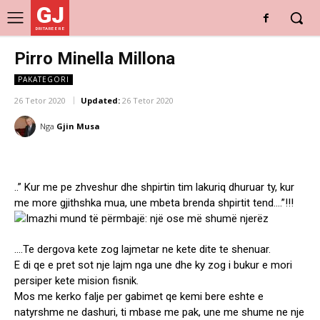
GJ
DRITARE E RE
Pirro Minella Millona
PAKATEGORI
26 Tetor 2020
Updated:
26 Tetor 2020
Nga
Gjin Musa
..” Kur me pe zhveshur dhe shpirtin tim lakuriq dhuruar ty, kur
me more gjithshka mua, une mbeta brenda shpirtit tend….”!!!
….Te dergova kete zog lajmetar ne kete dite te shenuar.
E di qe e pret sot nje lajm nga une dhe ky zog i bukur e mori
persiper kete mision fisnik.
Mos me kerko falje per gabimet qe kemi bere eshte e
natyrshme ne dashuri, ti mbase me pak, une me shume ne nje