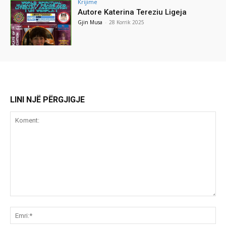
Krijime
Autore Katerina Tereziu Ligeja
Gjin Musa
-
28 Korrik 2025
LINI NJË PËRGJIGJE
Koment:
Emr