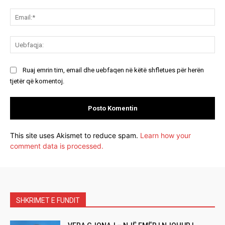
Ema
Ue
Ruaj emrin tim, email dhe uebfaqen në këtë shfletues për herën
tjetër që komentoj.
This site uses Akismet to reduce spam.
Learn how your
comment data is processed.
SHKRIMET E FUNDIT