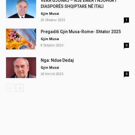
VERA GJONAJ – NJË EMËR I NJOHUR I
DIASPORËS SHQIPTARE NË ITALI
Gjin Musa
20 Shtator 2025
1
Pregaditi Gjin Musa-Rome- Shtator 2025
Gjin Musa
8 Shtator 2025
0
Nga: Ndue Dedaj
Gjin Musa
28 Korrik 2025
0