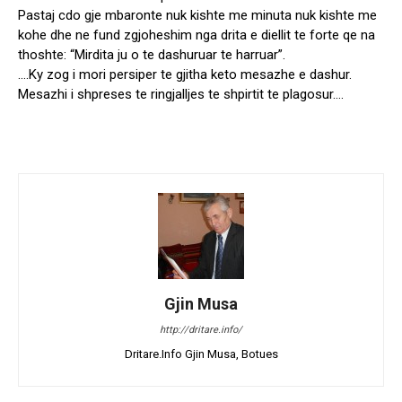
Pastaj cdo gje mbaronte nuk kishte me minuta nuk kishte me
kohe dhe ne fund zgjoheshim nga drita e diellit te forte qe na
thoshte: “Mirdita ju o te dashuruar te harruar”.
….Ky zog i mori persiper te gjitha keto mesazhe e dashur.
Mesazhi i shpreses te ringjalljes te shpirtit te plagosur….
Gjin Musa
http://dritare.info/
Dritare.Info Gjin Musa, Botues