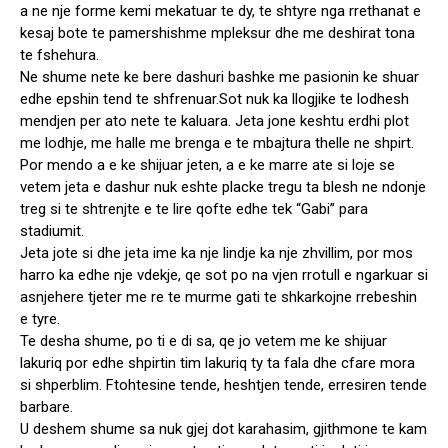
a ne nje forme kemi mekatuar te dy, te shtyre nga rrethanat e
kesaj bote te pamershishme mpleksur dhe me deshirat tona
te fshehura.
Ne shume nete ke bere dashuri bashke me pasionin ke shuar
edhe epshin tend te shfrenuar.Sot nuk ka llogjike te lodhesh
mendjen per ato nete te kaluara. Jeta jone keshtu erdhi plot
me lodhje, me halle me brenga e te mbajtura thelle ne shpirt.
Por mendo a e ke shijuar jeten, a e ke marre ate si loje se
vetem jeta e dashur nuk eshte placke tregu ta blesh ne ndonje
treg si te shtrenjte e te lire qofte edhe tek “Gabi” para
stadiumit.
Jeta jote si dhe jeta ime ka nje lindje ka nje zhvillim, por mos
harro ka edhe nje vdekje, qe sot po na vjen rrotull e ngarkuar si
asnjehere tjeter me re te murme gati te shkarkojne rrebeshin
e tyre.
Te desha shume, po ti e di sa, qe jo vetem me ke shijuar
lakuriq por edhe shpirtin tim lakuriq ty ta fala dhe cfare mora
si shperblim. Ftohtesine tende, heshtjen tende, erresiren tende
barbare.
U deshem shume sa nuk gjej dot karahasim, gjithmone te kam