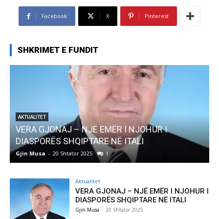
Facebook
X
Pinterest
SHKRIMET E FUNDIT
AKTUALITET
Pregaditi Gjin Musa-Rome- Shtator 2025
Gjin Musa
-
8 Shtator 2025
0
Aktualitet
VERA GJONAJ – NJË EMËR I NJOHUR I
DIASPORËS SHQIPTARE NË ITALI
Gjin Musa
-
20 Shtator 2025