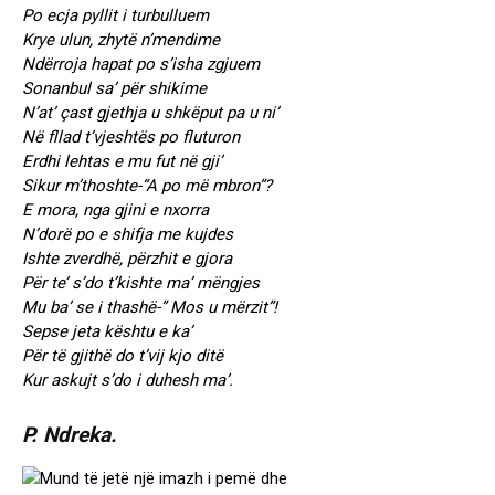
Po ecja pyllit i turbulluem
Krye ulun, zhytë n’mendime
Ndërroja hapat po s’isha zgjuem
Sonanbul sa’ për shikime
N’at’ çast gjethja u shkëput pa u ni’
Në fllad t’vjeshtës po fluturon
Erdhi lehtas e mu fut në gji’
Sikur m’thoshte-“A po më mbron”?
E mora, nga gjini e nxorra
N’dorë po e shifja me kujdes
Ishte zverdhë, përzhit e gjora
Për te’ s’do t’kishte ma’ mëngjes
Mu ba’ se i thashë-” Mos u mërzit”!
Sepse jeta kështu e ka’
Për të gjithë do t’vij kjo ditë
Kur askujt s’do i duhesh ma’.
P. Ndreka.