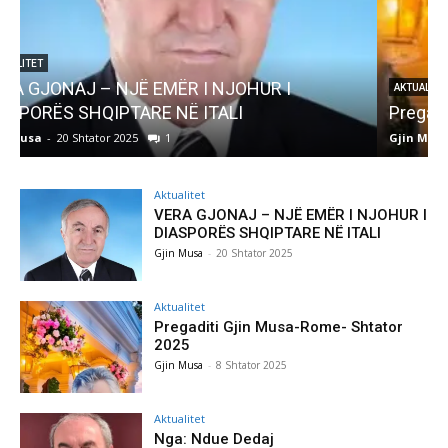
AKTUALITET
Pregaditi Gjin Musa-Rome- Shtator 2025
Gjin Musa
-
8 Shtator 2025
0
Aktualitet
VERA GJONAJ – NJË EMËR I NJOHUR I
DIASPORËS SHQIPTARE NË ITALI
Gjin Musa
-
20 Shtator 2025
Aktualitet
Pregaditi Gjin Musa-Rome- Shtator
2025
Gjin Musa
-
8 Shtator 2025
Aktualitet
Nga: Ndue Dedaj