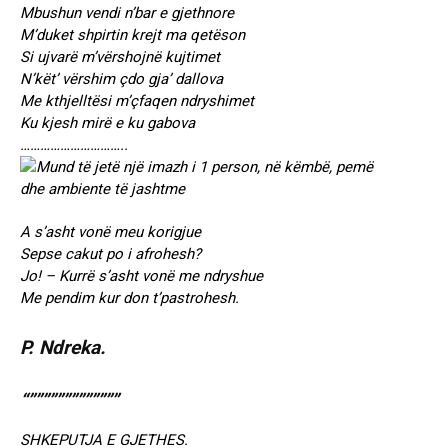
Mbushun vendi n’bar e gjethnore
M’duket shpirtin krejt ma qetëson
Si ujvarë m’vërshojnë kujtimet
N’kët’ vërshim çdo gja’ dallova
Me kthjelltësi m’çfaqen ndryshimet
Ku kjesh mirë e ku gabova
…………………………..
A s’asht vonë meu korigjue
Sepse cakut po i afrohesh?
Jo! – Kurrë s’asht vonë me ndryshue
Me pendim kur don t’pastrohesh.
P. Ndreka.
“”””””””””””””
SHKEPUTJA E GJETHES.