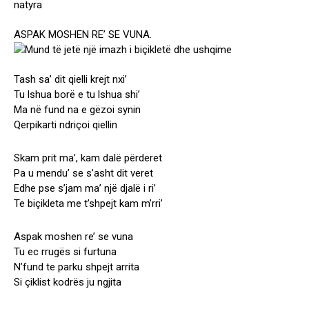
ASPAK MOSHEN RE’ SE VUNA.
Tash sa’ dit qielli krejt nxi’
Tu lshua borë e tu lshua shi’
Ma në fund na e gëzoi synin
Qerpikarti ndriçoi qiellin
Skam prit ma’, kam dalë përderet
Pa u mendu’ se s’asht dit veret
Edhe pse s’jam ma’ një djalë i ri’
Te biçikleta me t’shpejt kam m’rri’
Aspak moshen re’ se vuna
Tu ec rrugës si furtuna
N’fund te parku shpejt arrita
Si çiklist kodrës ju ngjita