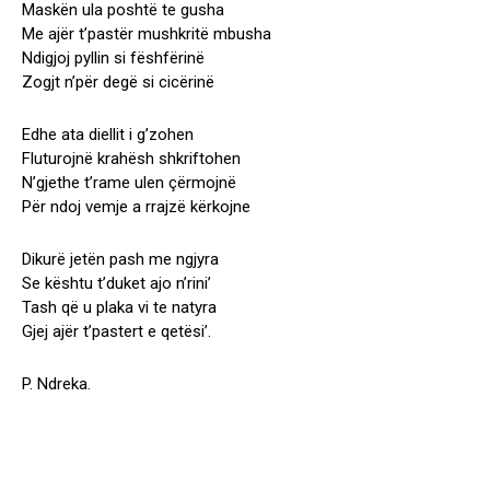
Maskën ula poshtë te gusha
Me ajër t’pastër mushkritë mbusha
Ndigjoj pyllin si fëshfërinë
Zogjt n’për degë si cicërinë
Edhe ata diellit i g’zohen
Fluturojnë krahësh shkriftohen
N’gjethe t’rame ulen çërmojnë
Për ndoj vemje a rrajzë kërkojne
Dikurë jetën pash me ngjyra
Se kështu t’duket ajo n’rini’
Tash që u plaka vi te natyra
Gjej ajër t’pastert e qetësi’.
P. Ndreka.