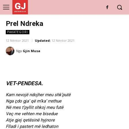
GJ
DRITARE E RE
Prel Ndreka
PAKATEGORI
12 Nëntor 2021
Updated:
12 Nëntor 2021
Nga
Gjin Musa
VET-PENDESA.
Kam nevojë ndojher meu shk’putë
Nga çdo gja’ që m’ka’ rrethue
Në mes t’pyllit shkoj meu futë
Veç me vehten me bisedue
Atje gjej qetësinë hyjnore
Flladi i pastert më ledhaton