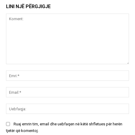
LINI NJË PËRGJIGJE
Koment:
Emr
Ema
Ue
Ruaj emrin tim, email dhe uebfaqen në këtë shfletues për herën
tjetër që komentoj.