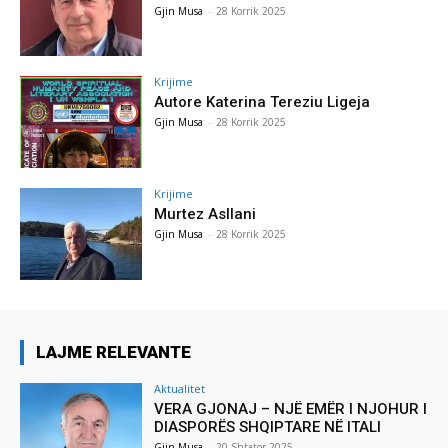
Gjin Musa
-
28 Korrik 2025
Krijime
Autore Katerina Tereziu Ligeja
Gjin Musa
-
28 Korrik 2025
Krijime
Murtez Asllani
Gjin Musa
-
28 Korrik 2025
LAJME RELEVANTE
Aktualitet
VERA GJONAJ – NJË EMËR I NJOHUR I
DIASPORËS SHQIPTARE NË ITALI
Gjin Musa
-
20 Shtator 2025