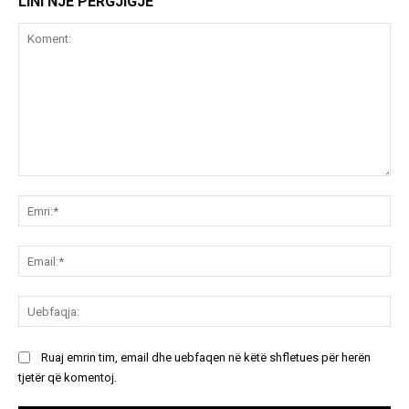
LINI NJË PËRGJIGJE
Koment:
Emr
Ema
Ue
Ruaj emrin tim, email dhe uebfaqen në këtë shfletues për herën
tjetër që komentoj.