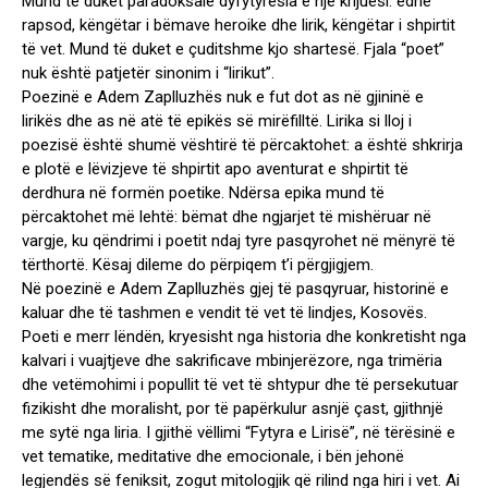
Mund të duket paradoksale dyfytyrësia e një krijuesi: edhe
rapsod, këngëtar i bëmave heroike dhe lirik, këngëtar i shpirtit
të vet. Mund të duket e çuditshme kjo shartesë. Fjala “poet”
nuk është patjetër sinonim i “lirikut”.
Poezinë e Adem Zaplluzhës nuk e fut dot as në gjininë e
lirikës dhe as në atë të epikës së mirëfilltë. Lirika si lloj i
poezisë është shumë vështirë të përcaktohet: a është shkrirja
e plotë e lëvizjeve të shpirtit apo aventurat e shpirtit të
derdhura në formën poetike. Ndërsa epika mund të
përcaktohet më lehtë: bëmat dhe ngjarjet të mishëruar në
vargje, ku qëndrimi i poetit ndaj tyre pasqyrohet në mënyrë të
tërthortë. Kësaj dileme do përpiqem t’i përgjigjem.
Në poezinë e Adem Zaplluzhës gjej të pasqyruar, historinë e
kaluar dhe të tashmen e vendit të vet të lindjes, Kosovës.
Poeti e merr lëndën, kryesisht nga historia dhe konkretisht nga
kalvari i vuajtjeve dhe sakrificave mbinjerëzore, nga trimëria
dhe vetëmohimi i popullit të vet të shtypur dhe të persekutuar
fizikisht dhe moralisht, por të papërkulur asnjë çast, gjithnjë
me sytë nga liria. I gjithë vëllimi “Fytyra e Lirisë”, në tërësinë e
vet tematike, meditative dhe emocionale, i bën jehonë
legjendës së feniksit, zogut mitologjik që rilind nga hiri i vet. Ai