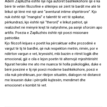
Adem Zaplluzha është një nga autorët bashkëkohorë që e ka
bërë të vetën filozofinë e shkrirjes së zërit të bardit me atë të
lirikut që lënë më një anë “aventurat intime shpirtërore”. Kjo
nuk është një “mangësi” e talentit të vet të spikatur,
përkundrazi, kjo është një “therori|” e lirikut patriot, që
realizohet në mënyrë krejt të natyrshme, pa asnjë sforcim apo
artifis. Poezia e Zaplluzhës është një poezi misionare
patriotike.
Kjo filozofi krijues e poetit ka përcaktuar edhe prozodinë e
vargut të tij të bardhë, që nuk respekton metrin, rimën, por e
ndërton vargun e vet, kryesisht, mbi bazën e ritmit logjik dhe
emocional, gjë e cila e lejon poetin të alternojë mjeshtërisht
figurat heroike me ato me nuanca të holla psikologjike, duke e
bërë poezinë e tij një poezi moderne bashkëkohore, poezi e
cila nuk përshkruan, por rikrijon situatën, dialogon në distancë
me lexuesin duke i përcjellë kujtesën, mendimet dhe
emocionet e kombit të vet.