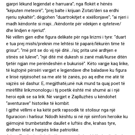
gjarpri lëkund legjendat e harruara”; nga flokët e hënës
“këputen meteorë”; “prej balte i krijuan Zotat/deri sa erdhi
njeriu sykaltër”; dëgjohen “duartrokitjet e xixëllonjave”; “ai njeri i
madh këndonte si rrapi…/këndonte për vdekjen e qyteteve/
dhe lindjen e njeriut”.
Në vëllim gjen edhe figura delikate për nga lirizmi i tyre: “duart
e tua prej mishi/preknin me lehtësi të paparë/lëkurën time të
grisur”; “më prit se do vij një ditë…/siç prita unë ardhjen e
stinës së luleve”; “një ditë më dukesh si zanë mali/kurse ditën
tjetër ngjan me perëndeshën e bukurisë”. Këto vargje kaq lirike,
të kujtojnë përsëri vargjet e legjendave dhe baladave ku figura
e lirisë njëjësohet sa me atë të zanës, po aq edhe me atë të
vajzës së dashur. E, megjithatë,unë nuk mund ta quaj poet të
mirëfilltë lirik;monologu i tij poetik është më shumë ai i një
heroi epik se sa lirik. Në vargjet e Zaplluzhës u këndohet
“aventurave” historike të kombit.
I gjithë vëllimi e ka këtë petk rapsodik të stolisur nga një
figuracion i harlisur. Ndodh kështu si në një simfoni heroike ku
gjëmojnë trumbetatdhe daullet e luftës dhe, krahas tyre,
dridhen telat e harpës lirike patriotike.