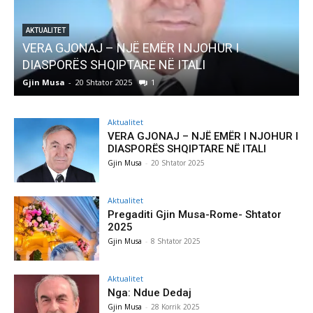
AKTUALITET
Pregaditi Gjin Musa-Rome- Shtator 2025
Gjin Musa
-
8 Shtator 2025
0
Aktualitet
VERA GJONAJ – NJË EMËR I NJOHUR I
DIASPORËS SHQIPTARE NË ITALI
Gjin Musa
-
20 Shtator 2025
Aktualitet
Pregaditi Gjin Musa-Rome- Shtator
2025
Gjin Musa
-
8 Shtator 2025
Aktualitet
Nga: Ndue Dedaj
Gjin Musa
-
28 Korrik 2025