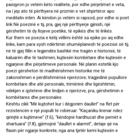
pasqyron jo vetëm këto realitete, por edhe përjetimet e veta,
na i jep ato të përthyera në prizmin e vet shpirtëror apo
meditativ intim. Ai këndon jo vetëm si rapsod, por edhe si poet
lirik Në poezinë e tij, pra, gjej një përthyerje gjinish, një
gërshetim të dy llojeve poetike, të epikës dhe të lirikës.
Kur them se poezia e këtij vëllimi është sa epike po aq edhe
lirike, kam para sysh ndërtimin shumëplanesh të poezisë së tij;
në të gjej fillin e legjendës bashkë me tragën e historisë, të
kaluarën dhe të tashmen, kujtesën kombëtare dhe kujtesën e
ngjarjeve dhe përjetimeve personale. Në planin estetik kjo
poezi gërsheton të madhërishmen historike me të
zakonshmen e përditshmërisë njerëzore; tragjedinë popullore
kombëtare dhe atë personale, trimërinë dhe ligështimin,
vdekjen e qyteteve dhe lindjen e njerëzve, pra, gërshetimin e
kombëtares dhe personales.
Kështu cikli “Më kujtohet kur i dëgjonim daullet” na flet për
rezistencën e një populli të robëruar: “Kaçaniku krenar ndez
qirinjtë e kujtimeve” (f.6), “këndojnë hardhucat dhe pemët e
shartuara” (f.8), gjëmojnë “daullet e alarmit”, detaje që na
flasin për ngjarje konkrete; nga ana tjetër kemi kujtesën e