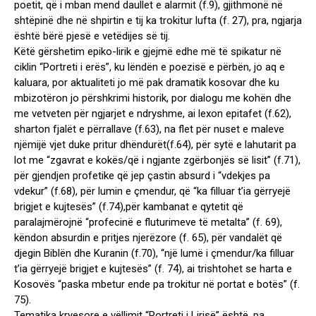
poetit, që i mban mend daullet e alarmit (f.9), gjithmonë në
shtëpinë dhe në shpirtin e tij ka trokitur lufta (f. 27), pra, ngjarja
është bërë pjesë e vetëdijes së tij.
Këtë gërshetim epiko-lirik e gjejmë edhe më të spikatur në
ciklin “Portreti i erës”, ku lëndën e poezisë e përbën, jo aq e
kaluara, por aktualiteti jo më pak dramatik kosovar dhe ku
mbizotëron jo përshkrimi historik, por dialogu me kohën dhe
me vetveten për ngjarjet e ndryshme, ai lexon epitafet (f.62),
sharton fjalët e përrallave (f.63), na flet për nuset e maleve
njëmijë vjet duke pritur dhëndurët(f.64), për sytë e lahutarit pa
lot me “zgavrat e kokës/që i ngjante zgërbonjës së lisit” (f.71),
për gjendjen profetike që jep çastin absurd i “vdekjes pa
vdekur” (f.68), për lumin e çmendur, që “ka filluar t’ia gërryejë
brigjet e kujtesës” (f.74),për kambanat e qytetit që
paralajmërojnë “profecinë e fluturimeve të metalta” (f. 69),
këndon absurdin e pritjes njerëzore (f. 65), për vandalët që
djegin Biblën dhe Kuranin (f.70), “një lumë i çmendur/ka filluar
t’ia gërryejë brigjet e kujtesës” (f. 74), ai trishtohet se harta e
Kosovës “paska mbetur ende pa trokitur në portat e botës” (f.
75).
Tematika kryesore e vëllimit “Portreti i Lirisë” është, pa