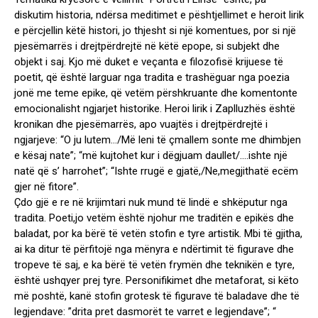
diskutim historia, ndërsa meditimet e pështjellimet e heroit lirik
e përcjellin këtë histori, jo thjesht si një komentues, por si një
pjesëmarrës i drejtpërdrejtë në këtë epope, si subjekt dhe
objekt i saj. Kjo më duket e veçanta e filozofisë krijuese të
poetit, që është larguar nga tradita e trashëguar nga poezia
jonë me teme epike, që vetëm përshkruante dhe komentonte
emocionalisht ngjarjet historike. Heroi lirik i Zaplluzhës është
kronikan dhe pjesëmarrës, apo vuajtës i drejtpërdrejtë i
ngjarjeve: “O ju lutem…/Më leni të çmallem sonte me dhimbjen
e kësaj nate”; “më kujtohet kur i dëgjuam daullet/….ishte një
natë që s’ harrohet”; “Ishte rrugë e gjatë,/Ne,megjithatë ecëm
gjer në fitore”.
Çdo gjë e re në krijimtari nuk mund të lindë e shkëputur nga
tradita. Poeti,jo vetëm është njohur me traditën e epikës dhe
baladat, por ka bërë të vetën stofin e tyre artistik. Mbi të gjitha,
ai ka ditur të përfitojë nga mënyra e ndërtimit të figurave dhe
tropeve të saj, e ka bërë të vetën frymën dhe teknikën e tyre,
është ushqyer prej tyre. Personifikimet dhe metaforat, si këto
më poshtë, kanë stofin grotesk të figurave të baladave dhe të
legjendave: ”drita pret dasmorët te varret e legjendave”; “