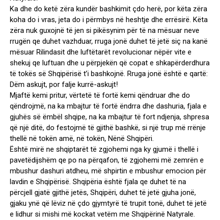
Ka dhe do ketë zëra kundër bashkimit çdo herë, por këta zëra
koha do i vras, jeta do i përmbys në heshtje dhe errësirë. Këta
zëra nuk guxojnë të jen si pikësynim për të na mësuar neve
rrugën qe duhet vazhduar, rruga jonë duhet të jetë siç na kanë
mësuar Rilindasit dhe luftëtarët revolucionar nëpër vite e
shekuj qe luftuan dhe u përpjekën që copat e shkapërderdhura
të tokës së Shqipërisë t’i bashkojnë. Rruga jonë është e qartë:
Dëm askujt, por falje kurrë-askujt!
Mjaftë kemi pritur, vërtetë të fortë kemi qëndruar dhe do
qëndrojmë, na ka mbajtur të fortë ëndrra dhe dashuria, fjala e
gjuhës së ëmbël shqipe, na ka mbajtur të fort ndjenja, shpresa
që një ditë, do festojmë të gjithë bashkë, si një trup më rrënje
thellë në tokën amë, në tokën, Nënë Shqipëri.
Është mirë ne shqiptarët të zgjohemi nga ky gjumë i thellë i
pavetëdijshëm qe po na përqafon, të zgjohemi më zemrën e
mbushur dashuri atdheu, më shpirtin e mbushur emocion për
lavdin e Shqipërisë. Shqipëria është fjala qe duhet të na
përcjell gjatë gjithë jetës, Shqipëri, duhet të jetë gjuha jonë,
gjaku ynë që lëviz në çdo gjymtyrë të trupit tonë, duhet të jetë
e lidhur si mishi më kockat vetëm me Shqipërinë Natyrale.