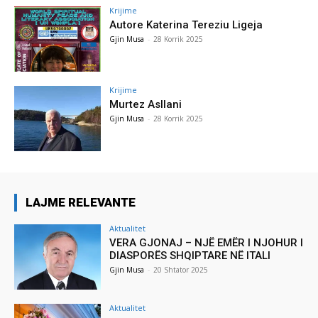
Krijime
Autore Katerina Tereziu Ligeja
Gjin Musa
-
28 Korrik 2025
Krijime
Murtez Asllani
Gjin Musa
-
28 Korrik 2025
LAJME RELEVANTE
Aktualitet
VERA GJONAJ – NJË EMËR I NJOHUR I
DIASPORËS SHQIPTARE NË ITALI
Gjin Musa
-
20 Shtator 2025
Aktualitet