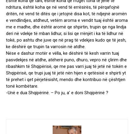
Është koha qe tani, është koha qe rrugët tona të jenë të
ndritura, është koha qe në vend të errësirës, të përqafojnë
dritën, në vend të ditës qe i jetojnë disa kot, të ndjejnë aromën
e vendlindjes, atdheut, vetëm aroma e vendit tuaj është aroma
me e madhe, dhe është aromë qe shpirtin, trupin qe nga lindja
deri në vdekje të mban lidhur, si lisi qe rrënjët i ka të lidhur në
tokë, po ashtu dhe juve qe në prag të vdekjes kudo qe të jesh,
ke dëshirë qe trupin ta varrosin në atdhe.
Nëse e dashur motër e vëlla, ke dëshirë të kesh varrin tuaj
pasvdekjes në atdhe, atëherë puno, dhuro, vepro në çlirim dhe
ribashkim të Shqipërisë, qe me pas varri juaj të jetë në tokën e
Shqipërisë, qe trupi juaj të jetë nën hijen e qetësisë e shpirti yt
të prehet i qet përjetësisht, mendo dhe kontribuo në çështjen
tonë kombëtare.
-Unë e dua Shqipërinë. – Po ju, a’ e doni Shqipërinë ?