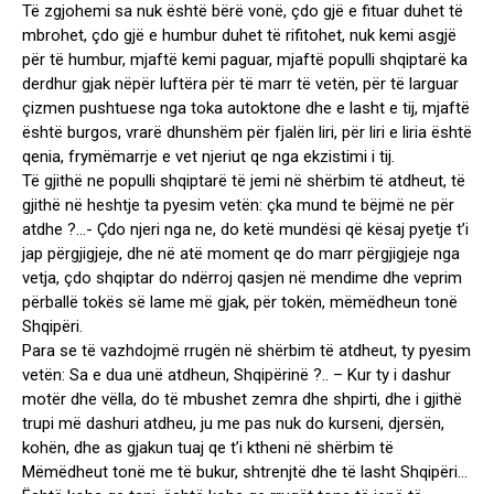
Të zgjohemi sa nuk është bërë vonë, çdo gjë e fituar duhet të
mbrohet, çdo gjë e humbur duhet të rifitohet, nuk kemi asgjë
për të humbur, mjaftë kemi paguar, mjaftë populli shqiptarë ka
derdhur gjak nëpër luftëra për të marr të vetën, për të larguar
çizmen pushtuese nga toka autoktone dhe e lasht e tij, mjaftë
është burgos, vrarë dhunshëm për fjalën liri, për liri e liria është
qenia, frymëmarrje e vet njeriut qe nga ekzistimi i tij.
Të gjithë ne populli shqiptarë të jemi në shërbim të atdheut, të
gjithë në heshtje ta pyesim vetën: çka mund te bëjmë ne për
atdhe ?…- Çdo njeri nga ne, do ketë mundësi që kësaj pyetje t’i
jap përgjigjeje, dhe në atë moment qe do marr përgjigjeje nga
vetja, çdo shqiptar do ndërroj qasjen në mendime dhe veprim
përballë tokës së lame më gjak, për tokën, mëmëdheun tonë
Shqipëri.
Para se të vazhdojmë rrugën në shërbim të atdheut, ty pyesim
vetën: Sa e dua unë atdheun, Shqipërinë ?.. – Kur ty i dashur
motër dhe vëlla, do të mbushet zemra dhe shpirti, dhe i gjithë
trupi më dashuri atdheu, ju me pas nuk do kurseni, djersën,
kohën, dhe as gjakun tuaj qe t’i ktheni në shërbim të
Mëmëdheut tonë me të bukur, shtrenjtë dhe të lasht Shqipëri…