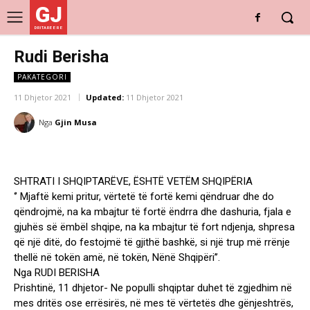
GJ
DRITARE E RE
Rudi Berisha
PAKATEGORI
11 Dhjetor 2021
Updated:
11 Dhjetor 2021
Nga
Gjin Musa
SHTRATI I SHQIPTARËVE, ËSHTË VETËM SHQIPËRIA
‘’ Mjaftë kemi pritur, vërtetë të fortë kemi qëndruar dhe do
qëndrojmë, na ka mbajtur të fortë ëndrra dhe dashuria, fjala e
gjuhës së ëmbël shqipe, na ka mbajtur të fort ndjenja, shpresa
që një ditë, do festojmë të gjithë bashkë, si një trup më rrënje
thellë në tokën amë, në tokën, Nënë Shqipëri’’.
Nga RUDI BERISHA
Prishtinë, 11 dhjetor- Ne populli shqiptar duhet të zgjedhim në
mes dritës ose errësirës, në mes të vërtetës dhe gënjeshtrës,