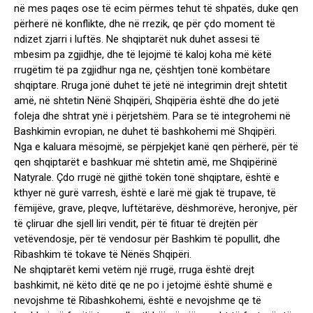
në mes paqes ose të ecim përmes tehut të shpatës, duke qen
përherë në konflikte, dhe në rrezik, qe për çdo moment të
ndizet zjarri i luftës. Ne shqiptarët nuk duhet assesi të
mbesim pa zgjidhje, dhe të lejojmë të kaloj koha më këtë
rrugëtim të pa zgjidhur nga ne, çështjen tonë kombëtare
shqiptare. Rruga jonë duhet të jetë në integrimin drejt shtetit
amë, në shtetin Nënë Shqipëri, Shqipëria është dhe do jetë
foleja dhe shtrat ynë i përjetshëm. Para se të integrohemi në
Bashkimin evropian, ne duhet të bashkohemi më Shqipëri.
Nga e kaluara mësojmë, se përpjekjet kanë qen përherë, për të
qen shqiptarët e bashkuar më shtetin amë, me Shqipërinë
Natyrale. Çdo rrugë në gjithë tokën tonë shqiptare, është e
kthyer në gurë varresh, është e larë më gjak të trupave, të
fëmijëve, grave, pleqve, luftëtarëve, dëshmorëve, heronjve, për
të çliruar dhe sjell liri vendit, për të fituar të drejtën për
vetëvendosje, për të vendosur për Bashkim të popullit, dhe
Ribashkim të tokave të Nënës Shqipëri.
Ne shqiptarët kemi vetëm një rrugë, rruga është drejt
bashkimit, në këto ditë qe ne po i jetojmë është shumë e
nevojshme të Ribashkohemi, është e nevojshme qe të