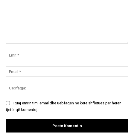
Koment:
Emr
Ema
Ue
Ruaj emrin tim, email dhe uebfaqen në këtë shfletues për herën
tjetër që komentoj.