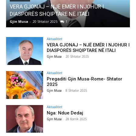
AKTUALITET
Pregaditi Gjin Musa-Rome- Shtator 2025
Gjin Musa
-
8 Shtator 2025
0
Aktualitet
VERA GJONAJ – NJË EMËR I NJOHUR I
DIASPORËS SHQIPTARE NË ITALI
Gjin Musa
-
20 Shtator 2025
Aktualitet
Pregaditi Gjin Musa-Rome- Shtator
2025
Gjin Musa
-
8 Shtator 2025
Aktualitet
Nga: Ndue Dedaj
Gjin Musa
-
28 Korrik 2025