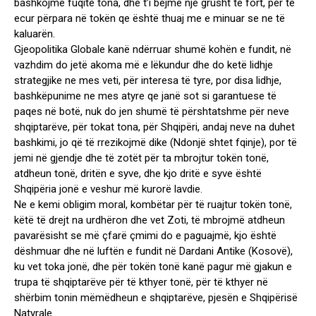
bashkojmë fuqitë tona, dhe t’i bëjmë një grusht të fort, për të
ecur përpara në tokën qe është thuaj me e minuar se ne të
kaluarën.
Gjeopolitika Globale kanë ndërruar shumë kohën e fundit, në
vazhdim do jetë akoma më e lëkundur dhe do ketë lidhje
strategjike ne mes veti, për interesa të tyre, por disa lidhje,
bashkëpunime ne mes atyre qe janë sot si garantuese të
paqes në botë, nuk do jen shumë të përshtatshme për neve
shqiptarëve, për tokat tona, për Shqipëri, andaj neve na duhet
bashkimi, jo që të rrezikojmë dike (Ndonjë shtet fqinje), por të
jemi në gjendje dhe të zotët për ta mbrojtur tokën tonë,
atdheun tonë, dritën e syve, dhe kjo dritë e syve është
Shqipëria jonë e veshur më kurorë lavdie.
Ne e kemi obligim moral, kombëtar për të ruajtur tokën tonë,
këtë të drejt na urdhëron dhe vet Zoti, të mbrojmë atdheun
pavarësisht se më çfarë çmimi do e paguajmë, kjo është
dëshmuar dhe në luftën e fundit në Dardani Antike (Kosovë),
ku vet toka jonë, dhe për tokën tonë kanë pagur më gjakun e
trupa të shqiptarëve për të kthyer tonë, për të kthyer në
shërbim tonin mëmëdheun e shqiptarëve, pjesën e Shqipërisë
Natyrale.