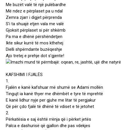
Me buzët valë të një pulëbardhe
Më ndez e përplaset pa u ndal
Zemra zjarr i digjet përprenda
S’i ta shuajë etjen vala me valë
Gjoksit përplaset si për shkëmb
Pa ma e dhënë përshëndetjen
Ikte sikur kurrë të mos kthehej
Dielli shpërndante buzëqeshje
Ajo tretej e prehje dot s’gjente!
KAFSHIMI I FJALËS
1.
Fjalën e kanë kafshuar më shumë se Adami mollën
Tingujt ia kanë thyer me dhëmbët e tyre të mprehtë
E kanë lidhur nyje per gjuhe me litar të pergjakur
Që për çdo fjalë të dhënë të vdiset e të jetohet
2.
Përkatësia e saj është rrënja që i përket jetës
Palca e dashurisë që gjallon dhe pas vdekjes