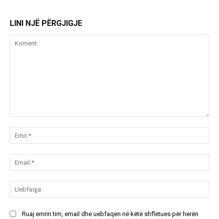
LINI NJË PËRGJIGJE
Koment:
Emr
Ema
Ue
Ruaj emrin tim, email dhe uebfaqen në këtë shfletues për herën