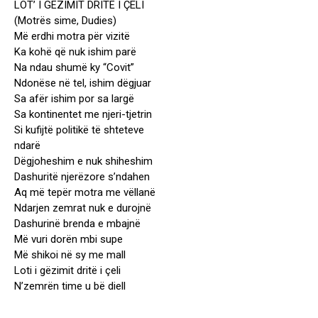
LOT’ I GËZIMIT DRITË I ÇELI
(Motrës sime, Dudies)
Më erdhi motra për vizitë
Ka kohë që nuk ishim parë
Na ndau shumë ky “Covit”
Ndonëse në tel, ishim dëgjuar
Sa afër ishim por sa largë
Sa kontinentet me njeri-tjetrin
Si kufijtë politikë të shteteve
ndarë
Dëgjoheshim e nuk shiheshim
Dashuritë njerëzore s’ndahen
Aq më tepër motra me vëllanë
Ndarjen zemrat nuk e durojnë
Dashurinë brenda e mbajnë
Më vuri dorën mbi supe
Më shikoi në sy me mall
Loti i gëzimit dritë i çeli
N’zemrën time u bë diell