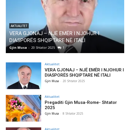
AKTUALITET
VERA GJONAJ – NJË EMËR I NJOHUR I
DIASPORËS SHQIPTARE NË ITALI
Gjin Musa
-
20 Shtator 2025
1
G
Aktualitet
VERA GJONAJ – NJË EMËR I NJOHUR I
DIASPORËS SHQIPTARE NË ITALI
Gjin Musa
-
20 Shtator 2025
Aktualitet
Pregaditi Gjin Musa-Rome- Shtator
2025
Gjin Musa
-
8 Shtator 2025
Aktualitet