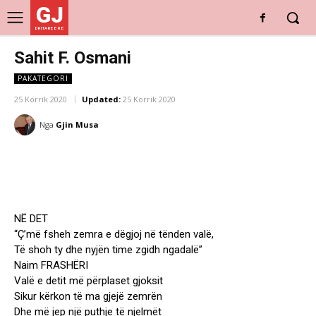
GJ
DRITARE E RE
Sahit F. Osmani
PAKATEGORI
25 Korrik 2020
Updated:
25 Korrik 2020
Nga
Gjin Musa
NË DET
“Ç’më fsheh zemra e dëgjoj në tënden valë,
Të shoh ty dhe nyjën time zgidh ngadalë”
Naim FRASHËRI
Valë e detit më përplaset gjoksit
Sikur kërkon të ma gjejë zemrën
Dhe më jep një puthje të njelmët