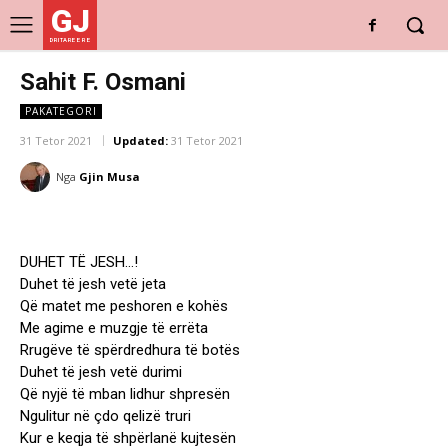
GJ
DRITARE E RE
Sahit F. Osmani
PAKATEGORI
31 Tetor 2021
Updated:
31 Tetor 2021
Nga
Gjin Musa
DUHET TË JESH…!
Duhet të jesh vetë jeta
Që matet me peshoren e kohës
Me agime e muzgje të errëta
Rrugëve të spërdredhura të botës
Duhet të jesh vetë durimi
Që nyjë të mban lidhur shpresën
Ngulitur në çdo qelizë truri
Kur e keqja të shpërlanë kujtesën