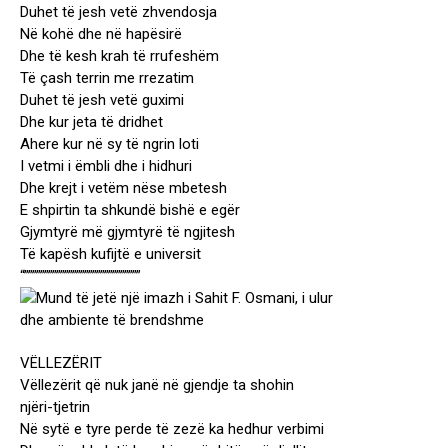
Duhet të jesh vetë zhvendosja
Në kohë dhe në hapësirë
Dhe të kesh krah të rrufeshëm
Të çash terrin me rrezatim
Duhet të jesh vetë guximi
Dhe kur jeta të dridhet
Ahere kur në sy të ngrin loti
I vetmi i ëmbli dhe i hidhuri
Dhe krejt i vetëm nëse mbetesh
E shpirtin ta shkundë bishë e egër
Gjymtyrë më gjymtyrë të ngjitesh
Të kapësh kufijtë e universit
“”””””””””””””””””””””””””””””
VËLLEZËRIT
Vëllezërit që nuk janë në gjendje ta shohin
njëri-tjetrin
Në sytë e tyre perde të zezë ka hedhur verbimi