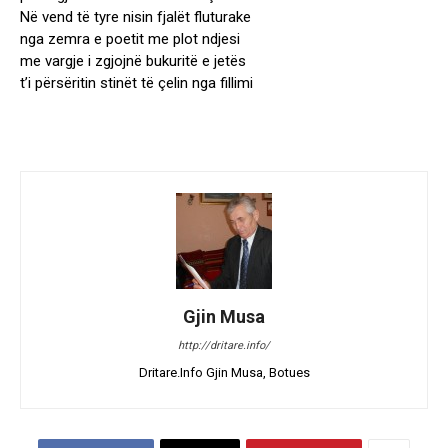
Në vend të tyre nisin fjalët fluturake
nga zemra e poetit me plot ndjesi
me vargje i zgjojnë bukuritë e jetës
t’i përsëritin stinët të çelin nga fillimi
Gjin Musa
http://dritare.info/
Dritare.Info Gjin Musa, Botues