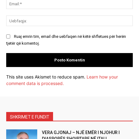
Ema
Ue
Ruaj emrin tim, email dhe uebfaqen në këtë shfletues për herën
tjetër që komentoj.
This site uses Akismet to reduce spam.
Learn how your
comment data is processed.
SHKRIMET E FUNDIT
VERA GJONAJ – NJË EMËR I NJOHUR I
DIASPORËS SHQIPTARE NË ITALI