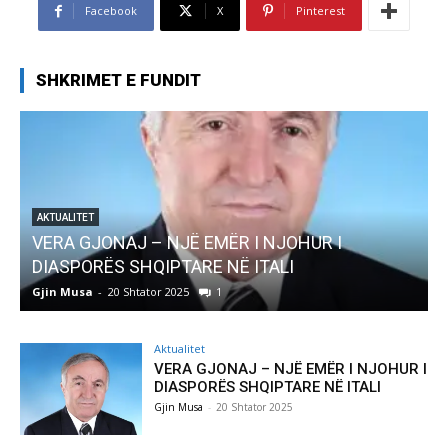
Facebook
X
Pinterest
SHKRIMET E FUNDIT
AKTUALITET
Pregaditi Gjin Musa-Rome- Shtator 2025
Gjin Musa
-
8 Shtator 2025
0
Aktualitet
VERA GJONAJ – NJË EMËR I NJOHUR I
DIASPORËS SHQIPTARE NË ITALI
Gjin Musa
-
20 Shtator 2025