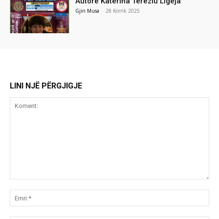
Autore Katerina Tereziu Ligeja
Gjin Musa
-
28 Korrik 2025
LINI NJË PËRGJIGJE
Koment:
Emr