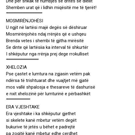
Dhe për shkak të humbjes së dritës së diellit
Shemben urat që i lidhin miqësitë me të tjerët!
“”””””””””””””””””””””””””””””
MOSMIRËNJOHËSI
U ngjit në lartësi majë degës së dëshiruar
Mosmirënjohës ndaj rrënjës që e ushqeu
Brenda vetes i shembi të gjitha mirësitë
Se dinte që lartësiia ka interval të shkurtër
I shkëputur nga rrënja prej dege rrokulliset
“””””””””””””””””””””””””””
XHELOZIA
Pse çastet e lumtura na zgjasin vetëm pak
ndërsa të trishtuarat dhe vuajtjet më gjatë
mos vallë shpalosja e thesareve të dashurisë
e nxit xhelozinë për lumturinë e përbashkët
“”””””””””””””””””””
ERA VJESHTAKE
Era vjeshtake i ka shkëputur gjethet
si skelete kanë mbetur vetëm degët
bukurive të jetës u bëhet e padrejtë
pa zogjtë kanë mbetur edhe çerdhet