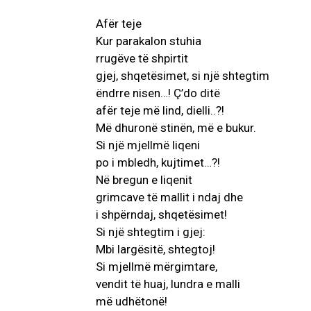
Afër teje
Kur parakalon stuhia
rrugëve të shpirtit
gjej, shqetësimet, si një shtegtim
ëndrre nisen…! Ç’do ditë
afër teje më lind, dielli..?!
Më dhuronë stinën, më e bukur.
Si një mjellmë liqeni
po i mbledh, kujtimet…?!
Në bregun e liqenit
grimcave të mallit i ndaj dhe
i shpërndaj, shqetësimet!
Si një shtegtim i gjej:
Mbi largësitë, shtegtoj!
Si mjellmë mërgimtare,
vendit të huaj, lundra e malli
më udhëtonë!