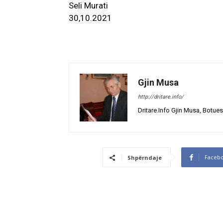
Seli Murati
30,10.2021
Gjin Musa
http://dritare.info/
Dritare.Info Gjin Musa, Botues
Faceb
Shpërndaje