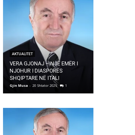
AKTUALITET
AKTUALITET
VERA GJONAJ – NJË EMËR I
NJOHUR I DIASPORËS
Pregaditi Gji
SHQIPTARE NË ITALI
Shtator 2025
Gjin Musa
-
20 Shtator 2025
1
Gjin Musa
-
8 Shtat