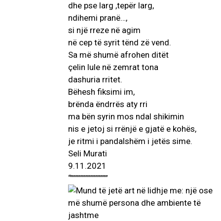
dhe pse larg ,tepër larg,
ndihemi pranë…,
si një rreze në agim
në cep të syrit tënd zë vend.
Sa më shumë afrohen ditët
çelin lule në zemrat tona
dashuria rritet.
Bëhesh fiksimi im,
brënda ëndrrës aty rri
ma bën syrin mos ndal shikimin
nis e jetoj si rrënjë e gjatë e kohës,
je ritmi i pandalshëm i jetës sime.
Seli Murati
9.11.2021
“”””””””””””””””