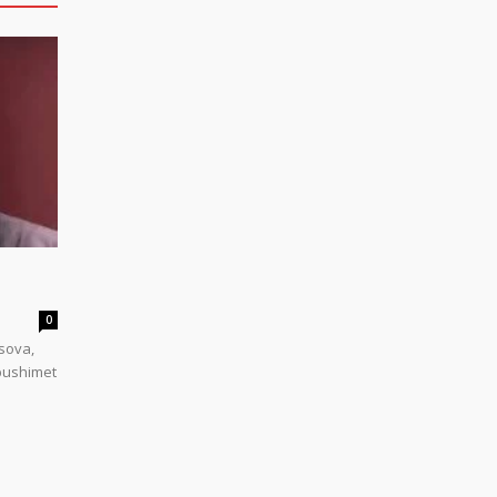
0
sova,
 pushimet