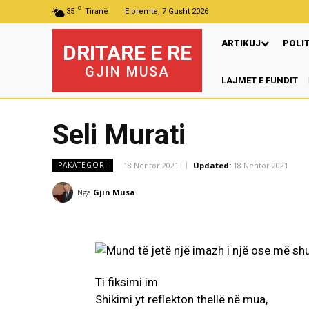
C
35
Tiranë
E premte, 7 Gusht 2026
ARTIKUJ
POLI
DRITARE E RE
GJIN MUSA
LAJMET E FUNDIT
Seli Murati
18 Nëntor 2021
Updated:
18 Nëntor 2021
PAKATEGORI
Nga
Gjin Musa
Ti fiksimi im
Shikimi yt reflekton thellë në mua,