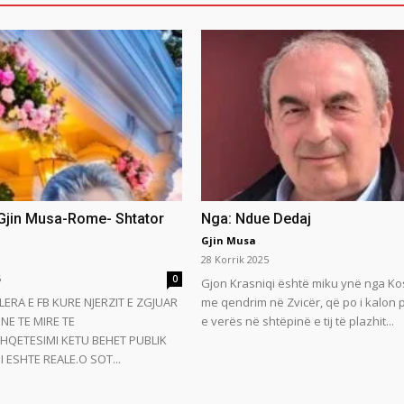
 Gjin Musa-Rome- Shtator
Nga: Ndue Dedaj
Gjin Musa
28 Korrik 2025
5
0
Gjon Krasniqi është miku ynë nga Ko
LERA E FB KURE NJERZIT E ZGJUAR
me qendrim në Zvicër, që po i kalon
NE TE MIRE TE
e verës në shtëpinë e tij të plazhit...
HQETESIMI KETU BEHET PUBLIK
 ESHTE REALE.O SOT...