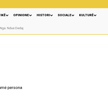
TIKË
OPINIONE
HISTORI
SOCIALE
KULTURË
Nga: Ndue Dedaj
Autore Katerina Tereziu Ligeja