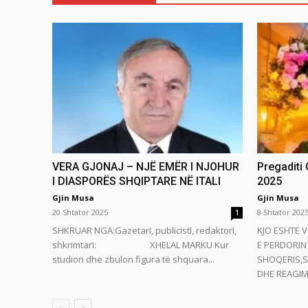
VERA GJONAJ – NJË EMËR I NJOHUR
Pregaditi
I DIASPORËS SHQIPTARE NË ITALI
2025
Gjin Musa
Gjin Musa
20 Shtator 2025
8 Shtator 202
1
SHKRUAR NGA:GazetarI, publicistI, redaktorI,
KJO ESHTE V
shkrimtarI: XHELAL MARKU Kur
E PERDORIN 
studion dhe zbulon figura të shquara...
SHOQERIS,S
DHE REAGIMI