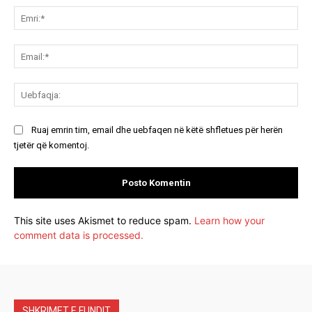
Emr
Ema
Ue
Ruaj emrin tim, email dhe uebfaqen në këtë shfletues për herën
tjetër që komentoj.
This site uses Akismet to reduce spam.
Learn how your
comment data is processed.
SHKRIMET E FUNDIT