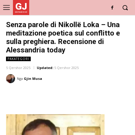
GJ
DRITARE E RE
Senza parole di Nikollë Loka – Una
meditazione poetica sul conflitto e
sulla preghiera. Recensione di
Alessandria today
PAKATEGORI
5 Qershor 2025
Updated:
5 Qershor 2025
Nga
Gjin Musa