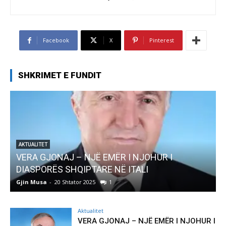
Facebook
X
Pinterest
SHKRIMET E FUNDIT
AKTUALITET
Pregaditi Gjin Musa-Rome- Shtator 2025
Gjin Musa
-
8 Shtator 2025
0
G
Aktualitet
VERA GJONAJ – NJË EMËR I NJOHUR I