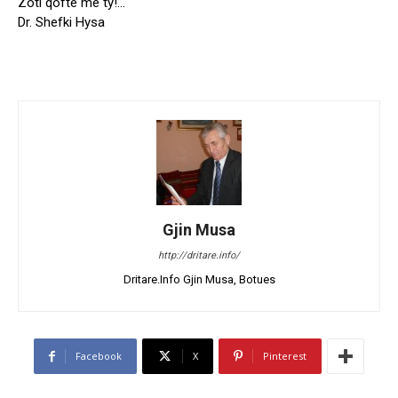
Zoti qoftë me ty!…
Dr. Shefki Hysa
Gjin Musa
http://dritare.info/
Dritare.Info Gjin Musa, Botues
Facebook
X
Pinterest