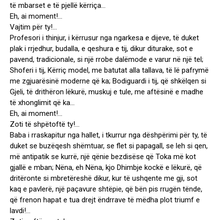
të mbarset e të pjellë kërriça…
Eh, ai moment!…
Vajtim për ty!…
Profesori i thinjur, i kërrusur nga ngarkesa e dijeve, të duket
plak i rrjedhur, budalla, e qeshura e tij, dikur diturake, sot e
pavend, tradicionale, si një rrobe dalëmode e varur në një tel;
Shoferi i tij, Kërriç model, me batutat alla tallava, të lë pafrymë
me zgjuarësinë moderne që ka; Bodiguardi i tij, që shkëlqen si
Gjeli, të drithëron lëkurë, muskuj e tule, me aftësinë e madhe
të xhonglimit që ka…
Eh, ai moment!…
Zoti të shpëtoftë ty!…
Baba i rraskapitur nga hallet, i tkurrur nga dëshpërimi për ty, të
duket se buzëqesh shëmtuar, se flet si papagall, se leh si qen,
më antipatik se kurrë, një qënie bezdisëse që Toka më kot
gjallë e mban; Nëna, eh Nëna, kjo Dhimbje kockë e lëkurë, që
dritëronte si mbretëreshë dikur, kur të ushqente me gji, sot
kaq e pavlerë, një paçavure shtëpie, që bën pis rrugën tënde,
që frenon hapat e tua drejt ëndrrave të mëdha plot triumf e
lavdi!…