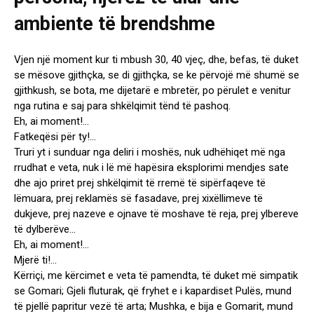
Vjen një moment kur ti mbush 30, 40 vjeç, dhe, befas, të duket
se mësove gjithçka, se di gjithçka, se ke përvojë më shumë se
gjithkush, se bota, me dijetarë e mbretër, po përulet e venitur
nga rutina e saj para shkëlqimit tënd të pashoq.
Eh, ai moment!…
Fatkeqësi për ty!…
Truri yt i sunduar nga deliri i moshës, nuk udhëhiqet më nga
rrudhat e veta, nuk i lë më hapësira eksplorimi mendjes sate
dhe ajo priret prej shkëlqimit të rremë të sipërfaqeve të
lëmuara, prej reklamës së fasadave, prej xixëllimeve të
dukjeve, prej nazeve e ojnave të moshave të reja, prej ylbereve
të dylberëve…
Eh, ai moment!…
Mjerë ti!…
Kërriçi, me kërcimet e veta të pamendta, të duket më simpatik
se Gomari; Gjeli fluturak, që fryhet e i kapardiset Pulës, mund
të pjellë papritur vezë të arta; Mushka, e bija e Gomarit, mund