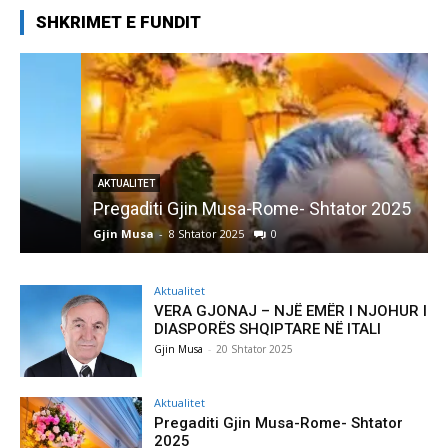
SHKRIMET E FUNDIT
AKTUALITET
Pregaditi Gjin Musa-Rome- Shtator 2025
Gjin Musa
-
8 Shtator 2025
0
G
Aktualitet
VERA GJONAJ – NJË EMËR I NJOHUR I
DIASPORËS SHQIPTARE NË ITALI
Gjin Musa
-
20 Shtator 2025
Aktualitet
Pregaditi Gjin Musa-Rome- Shtator
2025