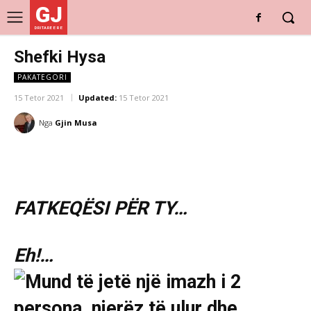
GJ
DRITARE E RE
Shefki Hysa
PAKATEGORI
15 Tetor 2021
Updated:
15 Tetor 2021
Nga
Gjin Musa
FATKEQËSI PËR TY…
Eh!…