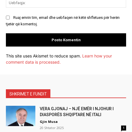
Ue
Ruaj emrin tim, email dhe uebfaqen në këtë shfletues për herën
tjetër që komentoj.
This site uses Akismet to reduce spam.
Learn how your
comment data is processed.
SHKRIMET E FUNDIT
VERA GJONAJ – NJË EMËR I NJOHUR I
DIASPORËS SHQIPTARE NË ITALI
Gjin Musa
20 Shtator 2025
1