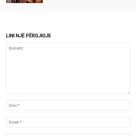
LINI NJË PËRGJIGJE
Koment:
Emr
Ema