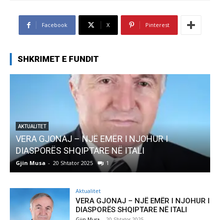
Facebook
X
Pinterest
SHKRIMET E FUNDIT
AKTUALITET
Pregaditi Gjin Musa-Rome- Shtator 2025
Gjin Musa
-
8 Shtator 2025
0
Aktualitet
VERA GJONAJ – NJË EMËR I NJOHUR I
DIASPORËS SHQIPTARE NË ITALI
Gjin Musa
-
20 Shtator 2025