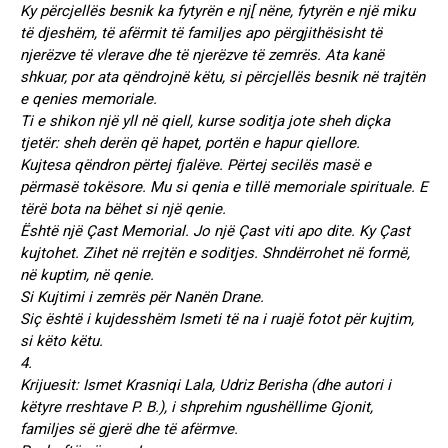
Ky përcjellës besnik ka fytyrën e nj[ nëne, fytyrën e një miku
të djeshëm, të afërmit të familjes apo përgjithësisht të
njerëzve të vlerave dhe të njerëzve të zemrës. Ata kanë
shkuar, por ata qëndrojnë këtu, si përcjellës besnik në trajtën
e qenies memoriale.
Ti e shikon një yll në qiell, kurse soditja jote sheh diçka
tjetër: sheh derën që hapet, portën e hapur qiellore.
Kujtesa qëndron përtej fjalëve. Përtej secilës masë e
përmasë tokësore. Mu si qenia e tillë memoriale spirituale. E
tërë bota na bëhet si një qenie.
Është një Çast Memorial. Jo një Çast viti apo dite. Ky Çast
kujtohet. Zihet në rrejtën e soditjes. Shndërrohet në formë,
në kuptim, në qenie.
Si Kujtimi i zemrës për Nanën Drane.
Siç është i kujdesshëm Ismeti të na i ruajë fotot për kujtim,
si këto këtu.
4.
Krijuesit: Ismet Krasniqi Lala, Udriz Berisha (dhe autori i
këtyre rreshtave P. B.), i shprehim ngushëllime Gjonit,
familjes së gjerë dhe të afërmve.