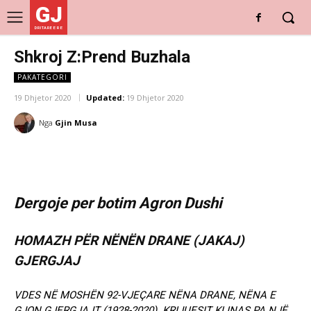
GJ
DRITARE E RE
Shkroj Z:Prend Buzhala
PAKATEGORI
19 Dhjetor 2020
Updated:
19 Dhjetor 2020
Nga
Gjin Musa
Dergoje per botim Agron Dushi
HOMAZH PËR NËNËN DRANE (JAKAJ)
GJERGJAJ
VDES NË MOSHËN 92-VJEÇARE NËNA DRANE, NËNA E
GJON GJERGJAJT (1928-2020). KRIJUESIT KLINAS PA NJË