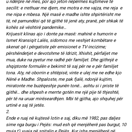
u ndërpre në mes, por ajo jeton nëpërmes kujtimeve të
secilit: e rrethuar me djem, me motra e me vajza, me reja e
me nipa e mbesa. Një masë e madhe ishte shpirtërisht me
të, në pamundësi që të gjithë të jenë aty, pranë, për shkak të
kohës së vështirë pandemike…
Krijuesit klinas ajo i donte pa masë: mahinë e humorin e
Ismet Kransiqit Lalës, sidomos me veshjet kombëtare e
skenat që i përgatiste për emisionet e TV-incizime;
përshëndetjet e devotshme të Idrizit, Xhixhit, përfaljet me
mua, duke na pyetur me radhë për familjet. Dhe gjithnjë e
shqiptonte formulën e bekimit të saj për ne e për familjet
tona. Aty, në oborrin e shtëpisë, vinte e ulej me ne edhe kjo
Nënë e Madhe. Shpaloste, me pak fjalë, ndonjë kujtim,
miratonte me buzëqeshje punën tonë… ashtu si i priste të
gjithë… dhe shpesh e merrte gotën me një pije të thjeshtë,
për të na uruar mirëseardhjen. Mbi të gjitha, ajo shquhej për
urtinë e saj të jetës.
2.
Ende e ruaj në kujtesë lotin e saj, diku më 1982, pas daljes
sime nga burgu i Pejës: mud esh që menjëherë pas burgut, 10
muja t’i vuaja në spitalin e Pejës. Kur isha menjëherë në