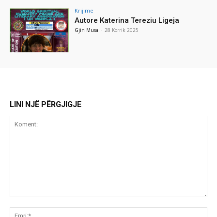
Krijime
Autore Katerina Tereziu Ligeja
Gjin Musa
-
28 Korrik 2025
LINI NJË PËRGJIGJE
Koment:
Emr