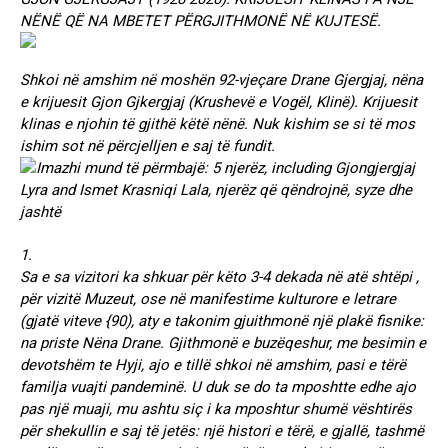
NËNË QË NA MBETET PËRGJITHMONË NË KUJTESË.
Shkoi në amshim në moshën 92-vjeçare Drane Gjergjaj, nëna
e krijuesit Gjon Gjkergjaj (Krushevë e Vogël, Klinë). Krijuesit
klinas e njohin të gjithë këtë nënë. Nuk kishim se si të mos
ishim sot në përcjelljen e saj të fundit.
1.
Sa e sa vizitori ka shkuar për këto 3-4 dekada në atë shtëpi ,
për vizitë Muzeut, ose në manifestime kulturore e letrare
(gjatë viteve {90), aty e takonim gjuithmonë një plakë fisnike:
na priste Nëna Drane. Gjithmonë e buzëqeshur, me besimin e
devotshëm te Hyji, ajo e tillë shkoi në amshim, pasi e tërë
familja vuajti pandeminë. U duk se do ta mposhtte edhe ajo
pas një muaji, mu ashtu siç i ka mposhtur shumë vështirës
për shekullin e saj të jetës: një histori e tërë, e gjallë, tashmë