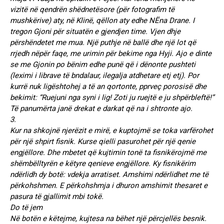
vizitë në qendrën shëdnetësore (për fotografim të
mushkërive) aty, në Klinë, qëllon aty edhe NËna Drane. I
tregon Gjoni për situatën e gjendjen time. Vjen dhje
përshëndetet me mua. Një puthje në ballë dhe një lot që
rrjedh nëpër faqe, me urimin për bekime nga Hyji. Ajo e dinte
se me Gjonin po bënim edhe punë që i dënonte pushteti
(leximi i librave të bndalaur, ilegalja atdhetare etj etj). Por
kurrë nuk ligështohej a të an qortonte, pprveç porosisë dhe
bekimit: “Ruejuni nga syni i lig! Zoti ju ruejtë e ju shpërbleftë!”
Të panumërta janë drekat e darkat që na i shtronte ajo.
3.
Kur na shkojnë njerëzit e mirë, e kuptojmë se toka varfërohet
për një shpirt fisnik. Kurse qielli pasurohet për një qenie
engjëllore. Dhe mbetet që kujtimin tonë ta fisnikërojmë me
shëmbëlltyrën e këtyre qenieve engjëllore. Ky fisnikërim
ndërlidh dy botë: vdekja arratiset. Amshimi ndërlidhet me të
përkohshmen. E përkohshmja i dhuron amshimit thesaret e
pasura të gjallimit mbi tokë.
Do të jem
Në botën e këtejme, kujtesa na bëhet një përcjellës besnik.