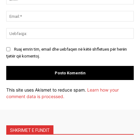
Ema
Ue
Ruaj emrin tim, email dhe uebfaqen në këtë shfletues për herën
tjetër që komentoj.
This site uses Akismet to reduce spam.
Learn how your
comment data is processed.
SHKRIMET E FUNDIT