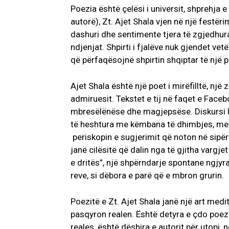
Poezia është çelësi i universit, shprehja e 
autorë), Zt. Ajet Shala vjen në një festë
dashuri dhe sentimente tjera të zgjedhura.
ndjenjat. Shpirti i fjalëve nuk gjendet vetë
që përfaqësojnë shpirtin shqiptar të një 
Ajet Shala është një poet i mirëfilltë, një
admiruesit. Tekstet e tij në faqet e Faceb
mbresëlënëse dhe magjepsëse. Diskursi lir
të heshtura me këmbana të dhimbjes, me m
periskopin e sugjerimit që noton në sipër
janë cilësitë që dalin nga të gjitha vargjet
e dritës”, një shpërndarje spontane ngjyras
reve, si dëbora e parë që e mbron grurin.
Poezitë e Zt. Ajet Shala janë një art medi
pasqyron realen. Është detyra e çdo poezie
reales, është dëshira e autorit për utopi,