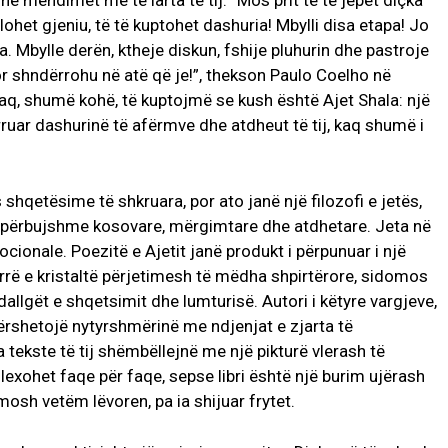
dhe mendimet më të larta të tij. “Mos prit të të jepet diçka
ulohet gjeniu, të të kuptohet dashuria! Mbylli disa etapa! Jo
 Mbylle derën, ktheje diskun, fshije pluhurin dhe pastroje
 shndërrohu në atë që je!”, thekson Paulo Coelho në
rkaq, shumë kohë, të kuptojmë se kush është Ajet Shala: një
rruar dashurinë të afërmve dhe atdheut të tij, kaq shumë i
 shqetësime të shkruara, por ato janë një filozofi e jetës,
të përbujshme kosovare, mërgimtare dhe atdhetare. Jeta në
ocionale. Poezitë e Ajetit janë produkt i përpunuar i një
rrë e kristaltë përjetimesh të mëdha shpirtërore, sidomos
dallgët e shqetsimit dhe lumturisë. Autori i këtyre vargjeve,
gërshetojë nytyrshmërinë me ndjenjat e zjarta të
 tekste të tij shëmbëllejnë me një pikturë vlerash të
ë lexohet faqe për faqe, sepse libri është një burim ujërash
mosh vetëm lëvoren, pa ia shijuar frytet.