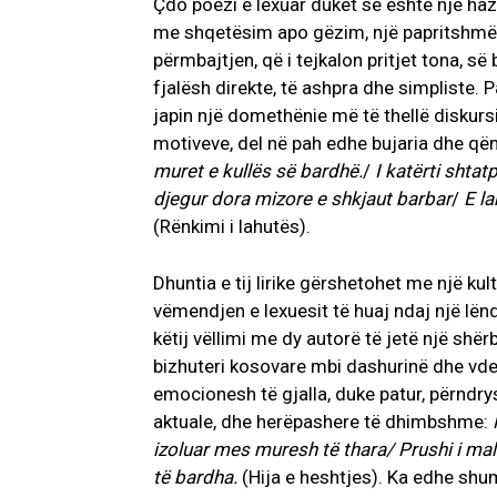
Çdo poezi e lexuar duket se është një haza
me shqetësim apo gëzim, një papritshmëri 
përmbajtjen, që i tejkalon pritjet tona, 
fjalësh direkte, të ashpra dhe simpliste.
japin një domethënie më të thellë diskursit 
motiveve, del në pah edhe bujaria dhe që
muret e kullës së bardhë.
/
I katërti shtat
djegur dora mizore e shkjaut barbar
/
E l
(Rënkimi i lahutës).
Dhuntia e tij lirike gërshetohet me një k
vëmendjen e lexuesit të huaj ndaj një l
këtij vëllimi me dy autorë të jetë një shërb
bizhuteri kosovare mbi dashurinë dhe vde
emocionesh të gjalla, duke patur, përndry
aktuale, dhe herëpashere të dhimbshme:
izoluar mes muresh të thara/ Prushi i mal
të bardha.
(Hija e heshtjes). Ka edhe shu