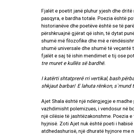
Fjalët e poetit janë pluhur yjesh dhe drit
pasqyra, e bardha totale. Poezia është p
historianëve dhe poetëve është se të parë
përshkruajnë gjërat që ishin, të dytat pu
shumë më filozofike dhe më e rëndësishme
shumë universale dhe shumë të veçantë të h
fjalët e saj të ishin mendimet e tij ose pot
tre muret e kullës së bardhë.
I katërti shtatprerë rri vertikal, bash për
shkjaut barbar
/
E lahuta rënkon, s`mund t
Ajet Shala është një ndërgjegje e madhe poe
vazhdimisht polemizues, i vendosur në bot
një cilësie të jashtëzakonshme. Poezia e ti
hyjnisë. Zoti Ajet nuk është poeti i habisë
atdhedashurisë, një dhuratë hyjnore me nj