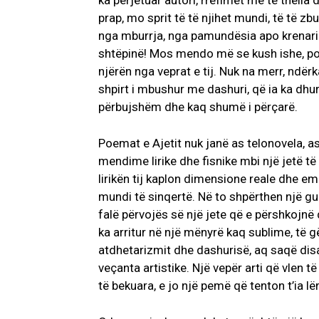
ka përjetuar autori, rrëfimet më të thella 
prap, mo sprit të të njihet mundi, të të zb
nga mburrja, nga pamundësia apo krenaria.
shtëpinë! Mos mendo më se kush ishe, por
njërën nga veprat e tij. Nuk na merr, ndë
shpirt i mbushur me dashuri, që ia ka dhu
përbujshëm dhe kaq shumë i përçarë.
Poemat e Ajetit nuk janë as telonovela, as
mendime lirike dhe fisnike mbi një jetë 
lirikën tij kaplon dimensione reale dhe em
mundi të sinqertë. Në to shpërthen një gu
falë përvojës së një jete që e përshkojnë 
ka arritur në një mënyrë kaq sublime, të 
atdhetarizmit dhe dashurisë, aq saqë disa
veçanta artistike. Një vepër arti që vlen t
të bekuara, e jo një pemë që tenton t’ia lë