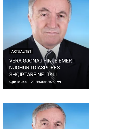
AKTUALITET
AKTUALITET
VERA GJONAJ – NJË EMËR I
NJOHUR I DIASPORËS
Pregaditi Gji
SHQIPTARE NË ITALI
Shtator 2025
Gjin Musa
-
20 Shtator 2025
1
Gjin Musa
-
8 Shtat