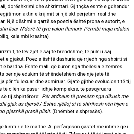
inali, dorëshkrimi dhe shkrimtari. Gjithçka është e gdhendur
legjitimon aktin e krijimit si një akt përjetimi real dhe
uar. Një dëshmi e qartë se poezia është prona e autorit, e
tin lisa
/
N’dorë të tyre valon flamuri
/
Përmbi maja ndalon
iliq, kala mbi kreshta).
rizmit, te lëvizjet e saj të brendshme, te pulsi i saj
utet e gjakut. Poezia është dashuria që rrjedh nga shpirti si
t e bardha. Është malli që buron nga thellësia e zemrës
arta për një edukim të shëndetshëm dhe një jetë të
nja për t’u lexuar dhe admiruar. Gjatë gjithë evolucionit të tij
me të cilën ka pasur lidhje komplekse, të pasqyruara
 së tij shpirtërore:
Për atdheun të presësh nga dikush me
dhi gjak as djersë.
/
Është njëlloj si të shtrihesh nën hijen e
o pjeshkë pranë plisit.
(Dhëmbët e shpresës).
 një lumturie të madhe. Ai përfaqëson çastet më intime që i