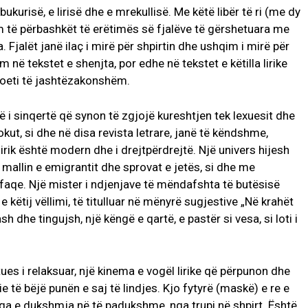
bukurisë, e lirisë dhe e mrekullisë. Me këtë libër të ri (me dy
rim të përbashkët të erëtimës së fjalëve të gërshetuara me
 Fjalët janë ilaç i mirë për shpirtin dhe ushqim i mirë për
m në tekstet e shenjta, por edhe në tekstet e këtilla lirike
poeti të jashtëzakonshëm.
 zë i sinqertë që synon të zgjojë kureshtjen tek lexuesit dhe
okut, si dhe në disa revista letrare, janë të këndshme,
ik është modern dhe i drejtpërdrejtë. Një univers hijesh
allin e emigrantit dhe sprovat e jetës, si dhe me
faqe. Një mister i ndjenjave të mëndafshta të butësisë
 e këtij vëllimi, të titulluar në mënyrë sugjestive „Në krahët
h dhe tingujsh, një këngë e qartë, e pastër si vesa, si loti i
tues i relaksuar, një kinema e vogël lirike që përpunon dhe
 të bëjë punën e saj të lindjes. Kjo fytyrë (maskë) e re e
 nga e dukshmja në të padukshme, nga trupi në shpirt. Është