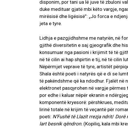
disponim, por tani ua lë juve të zbuloni va
duke medituar gjatë mbi këto vargje, ngas
mirësisë dhe ligësisë”: „Jo forca e ndjenj
jeta e tyre.
Lidhja e pazgjidhshme me natyrën, në for
gjithë diversitetin e saj gjeografik dhe hi
konsumuar nga pasioni i krijimit të të gjit
në të cilin ai hap shpirtin e tij, në të cili
Nëpërmjet veprave të tyre, artistët përpiqe
Shala është poeti i natyrës që e di se lum
të pakëndshme që ka ndodhur. Fjalët në ndë
elektronet pasqyrohen në vargje përmes tem
por edhe i kaluar nëpër ekranin e ndërgjegj
komponentë kryesorë: përshkrues, meditue
lirinë totale në krijim të veçantë për rom
poeti:
N’Fushë të Llazit rrezja ndrit
/
Dorë 
lart besnik qëndron.
(Kopiliq, kala mbi kre