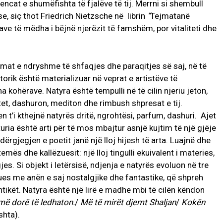
lencat e shumëfishta të fjalëve të tij. Merrni si shembull
e, siç thot Friedrich Nietzsche në librin
“
Tejmatanë
ave të mëdha i bëjnë njerëzit të famshëm, por vitaliteti dhe
mat e ndryshme të shfaqjes dhe paraqitjes së saj, në të
storik është materializuar në veprat e artistëve të
ha kohërave. Natyra është tempulli në të cilin njeriu jeton,
n lutet, dashuron, mediton dhe rimbush shpresat e tij.
n t’i kthejnë natyrës dritë, ngrohtësi, parfum, dashuri. Ajet
turia është arti për të mos mbajtur asnjë kujtim të një gjëje
rgjegjen e poetit janë një lloj hijesh të arta. Luajnë dhe
ës dhe kallëzuesit: një lloj tingulli ekuivalent i materies,
es. Si objekt i letërsisë, ndjenja e natyrës evoluon në tre
s me anën e saj nostalgjike dhe fantastike, që shpreh
antikët. Natyra është një lirë e madhe mbi të cilën këndon
më dorë të ledhaton.
/
Më të mirët djemt Shaljan
/
Kokën
shta).