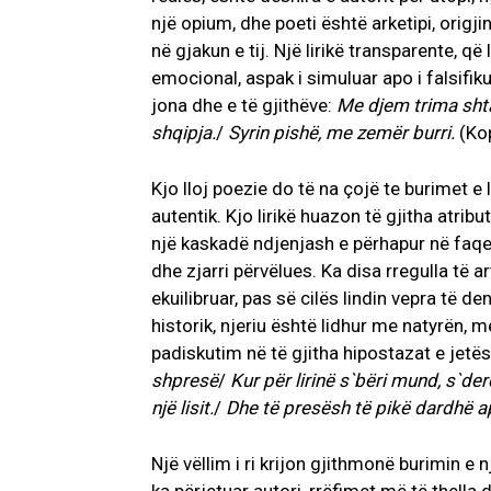
një opium, dhe poeti është arketipi, origj
në gjakun e tij. Një lirikë transparente, që 
emocional, aspak i simuluar apo i falsifik
jona dhe e të gjithëve:
Me djem trima shta
shqipja.
/
Syrin pishë, me zemër burri.
(Kop
Kjo lloj poezie do të na çojë te burimet e li
autentik. Kjo lirikë huazon të gjitha atrib
një kaskadë ndjenjash e përhapur në faqe
dhe zjarri përvëlues. Ka disa rregulla të 
ekuilibruar, pas së cilës lindin vepra të de
historik, njeriu është lidhur me natyrën, 
padiskutim në të gjitha hipostazat e jetës
shpresë
/
Kur për lirinë s`bëri mund, s`der
një lisit.
/
Dhe të presësh të pikë dardhë ap
Një vëllim i ri krijon gjithmonë burimin e