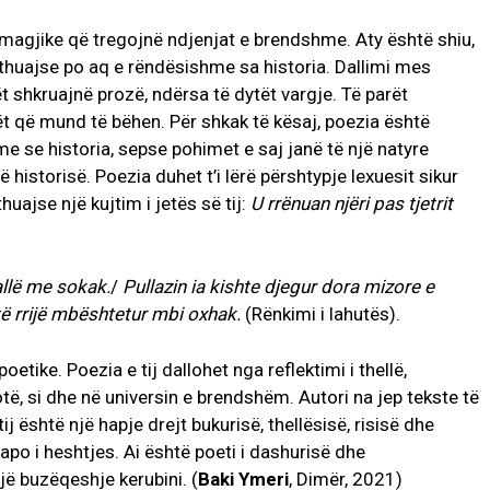
ë magjike që tregojnë ndjenjat e brendshme. Aty është shiu,
othuajse po aq e rëndësishme sa historia. Dallimi mes
t shkruajnë prozë, ndërsa të dytët vargje. Të parët
nët që mund të bëhen. Për shkak të kësaj, poezia është
 se historia, sepse pohimet e saj janë të një natyre
istorisë. Poezia duhet t’i lërë përshtypje lexuesit sikur
huajse një kujtim i jetës së tij:
U rrënuan njëri pas tjetrit
ballë me sokak.
/
Pullazin ia kishte djegur dora mizore e
ë rrijë mbështetur mbi oxhak.
(Rënkimi i lahutës).
tike. Poezia e tij dallohet nga reflektimi i thellë,
ë, si dhe në universin e brendshëm. Autori na jep tekste të
j është një hapje drejt bukurisë, thellësisë, risisë dhe
 apo i heshtjes. Ai është poeti i dashurisë dhe
ë buzëqeshje kerubini. (
Baki Ymeri
, Dimër, 2021)