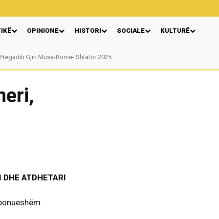
TIKË
OPINIONE
HISTORI
SOCIALE
KULTURË
Pregaditi Gjin Musa-Rome- Shtator 2025
Nga: Ndue Dedaj
eri,
 DHE ATDHETARI