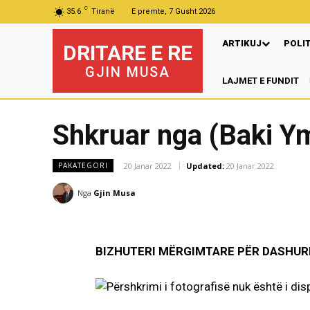
C
35.6
Tiranë
E premte, 7 Gusht 2026
ARTIKUJ
POLI
DRITARE E RE
GJIN MUSA
LAJMET E FUNDIT
Shkruar nga (Baki Ym
20 Janar 2022
Updated:
20 Janar 2022
PAKATEGORI
Nga
Gjin Musa
BIZHUTERI
MËRGIMTARE
PËR DASHURI