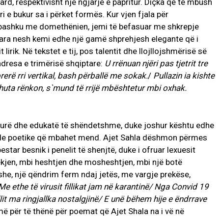
rd, respektivisht një ngjarje e papritur. Diçka që të mbush
e bukur sa i përket formës. Kur vjen fjala për
së bashku me domethënien, jemi të befasuar me shkrepje
 Para nesh kemi edhe një gamë shprehjesh elegante që i
lirik. Në tekstet e tij, pos talentit dhe llojllojshmërisë së
ndresa e trimërisë shqiptare:
U rrënuan njëri pas tjetrit tre
prerë rri vertikal, bash përballë me sokak.
/
Pullazin ia kishte
ahuta rënkon, s`mund të rrijë mbështetur mbi oxhak.
ulturë dhe edukatë të shëndetshme, duke joshur kështu edhe
ënde poetike që mbahet mend. Ajet Sahla dëshmon përmes
estar besnik i penelit të shenjtë, duke i ofruar lexuesit
kjen, mbi heshtjen dhe mosheshtjen, mbi një botë
she, një qëndrim ferm ndaj jetës, me vargje prekëse,
Me ethe të virusit fillikat jam në karantinë/ Nga Convid 19
lit ma ringjallka nostalgjinë/ E unë bëhem hije e ëndrrave
më për të thënë për poemat që Ajet Shala na i vë në