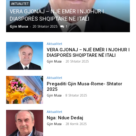
JOHUR I
AKTUALITET
LI
Pregaditi Gjin Musa-Rome- Shtator 
Gjin Musa
-
8 Shtator 2025
0
Aktualitet
VERA GJONAJ – NJË EMËR I NJOHUR I
DIASPORËS SHQIPTARE NË ITALI
Gjin Musa
-
20 Shtator 2025
Aktualitet
Pregaditi Gjin Musa-Rome- Shtator
2025
Gjin Musa
-
8 Shtator 2025
Aktualitet
Nga: Ndue Dedaj
Gjin Musa
-
28 Korrik 2025