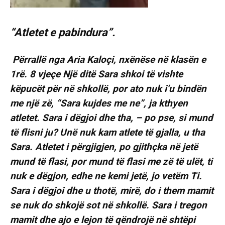
“Atletet e pabindura”.
Përrallë nga Aria Kaloçi, nxënëse në klasën e
1rë. 8 vjeçe Një ditë Sara shkoi të vishte
këpucët për në shkollë, por ato nuk i’u bindën
me një zë, “Sara kujdes me ne”, ja kthyen
atletet. Sara i dëgjoi dhe tha, – po pse, si mund
të flisni ju? Unë nuk kam atlete të gjalla, u tha
Sara. Atletet i përgjigjen, po gjithçka në jetë
mund të flasi, por mund të flasi me zë të ulët, ti
nuk e dëgjon, edhe ne kemi jetë, jo vetëm Ti.
Sara i dëgjoi dhe u thotë, mirë, do i them mamit
se nuk do shkojë sot në shkollë. Sara i tregon
mamit dhe ajo e lejon të qëndrojë në shtëpi