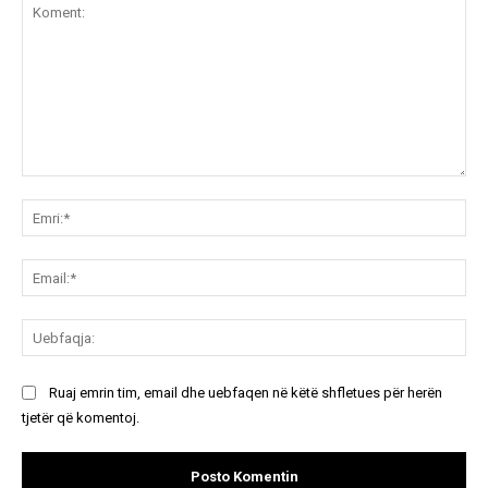
Koment:
Emr
Ema
Ue
Ruaj emrin tim, email dhe uebfaqen në këtë shfletues për herën
tjetër që komentoj.