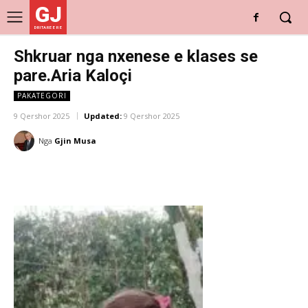
GJ
DRITARE E RE
Shkruar nga nxenese e klases se
pare.Aria Kaloçi
PAKATEGORI
9 Qershor 2025
Updated:
9 Qershor 2025
Nga
Gjin Musa