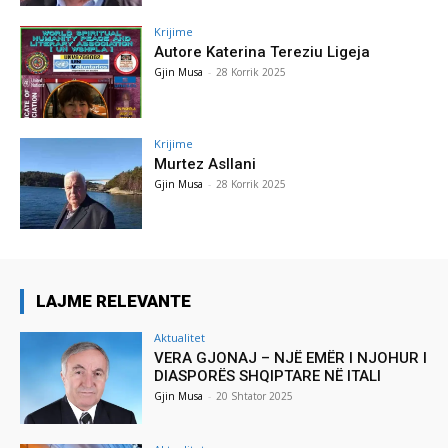
Krijime
Autore Katerina Tereziu Ligeja
Gjin Musa
-
28 Korrik 2025
Krijime
Murtez Asllani
Gjin Musa
-
28 Korrik 2025
LAJME RELEVANTE
Aktualitet
VERA GJONAJ – NJË EMËR I NJOHUR I
DIASPORËS SHQIPTARE NË ITALI
Gjin Musa
-
20 Shtator 2025