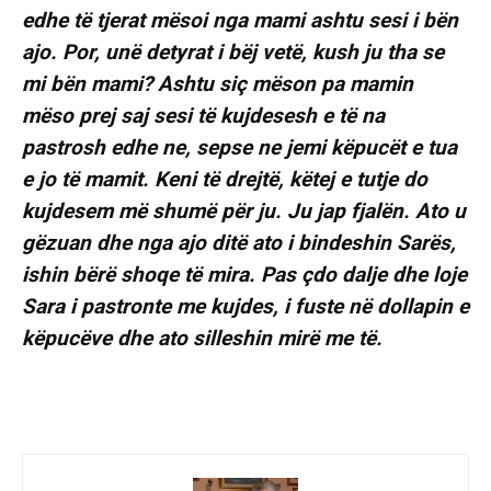
edhe të tjerat mësoi nga mami ashtu sesi i bën
ajo. Por, unë detyrat i bëj vetë, kush ju tha se
mi bën mami? Ashtu siç mëson pa mamin
mëso prej saj sesi të kujdesesh e të na
pastrosh edhe ne, sepse ne jemi këpucët e tua
e jo të mamit. Keni të drejtë, këtej e tutje do
kujdesem më shumë për ju. Ju jap fjalën. Ato u
gëzuan dhe nga ajo ditë ato i bindeshin Sarës,
ishin bërë shoqe të mira. Pas çdo dalje dhe loje
Sara i pastronte me kujdes, i fuste në dollapin e
këpucëve dhe ato silleshin mirë me të.