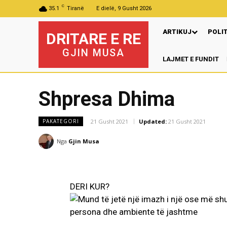
C
35.1
Tiranë
E dielë, 9 Gusht 2026
ARTIKUJ
POLI
DRITARE E RE
GJIN MUSA
LAJMET E FUNDIT
Pr
Shpresa Dhima
21 Gusht 2021
Updated:
21 Gusht 2021
PAKATEGORI
Nga
Gjin Musa
DERI KUR?