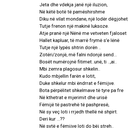
Jeta dhe vdekja janë një iluzion,
Në këtë botë të pamëshirshme
Diku në vilat mondane, një lodër dëgjohet
Tutje frenon një makinë luksoze.
Atje pranë një Nënë me vetveten fjaloset
Hallet kapluar, të marrë frymë s’e lënë
Tutje një lypës shtrin dorën ..
Zotëri/zonjë, më falni ndonjë send…
Bosët numërojnë fitimet..unë,.ti ..,ai..
Mbi zemra plagosur shkelin..
Kudo mbjellin farën e lotit,
Duke shkelur mbi ëndrrat e fëmijve.
Bota përpëlitet shkelmave të tyre pa fre
Në kthetrat e mjerimit dhe urisë
Fëmijë të pastrehë të pashpresë,
Në sy veç loti i rrjedh thellë në shpirt.
Deri kur …??
Në sytë e fëmijve loti do bëj streh..