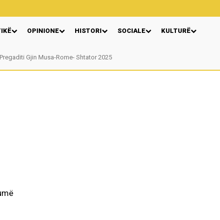
TIKË
OPINIONE
HISTORI
SOCIALE
KULTURË
egaditi Gjin Musa-Rome- Shtator 2025
Nga: Ndue Dedaj