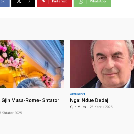
ook
X
Pinterest
WhatsApp
Aktualitet
i Gjin Musa-Rome- Shtator
Nga: Ndue Dedaj
Gjin Musa
-
28 Korrik 2025
8 Shtator 2025