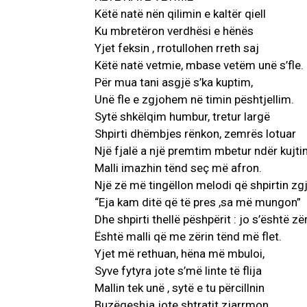
Këtë natë nën qilimin e kaltër qiell
Ku mbretëron verdhësi e hënës
Yjet feksin , rrotullohen rreth saj
Këtë natë vetmie, mbase vetëm unë s’fle.
Për mua tani asgjë s’ka kuptim,
Unë fle e zgjohem në timin pështjellim.
Sytë shkëlqim humbur, tretur largë
Shpirti dhëmbjes rënkon, zemrës lotuar
Një fjalë a një premtim mbetur ndër kujt
Malli imazhin tënd seç më afron.
Një zë më tingëllon melodi që shpirtin zg
“Eja kam ditë që të pres ,sa më mungon”
Dhe shpirti thellë pëshpërit : jo s’është zër
Është malli që me zërin tënd më flet.
Yjet më rethuan, hëna më mbuloi,
Syve fytyra jote s’më linte të flija
Mallin tek unë , sytë e tu përcillnin
Buzëqeshja jote shtratit zjarrmon.