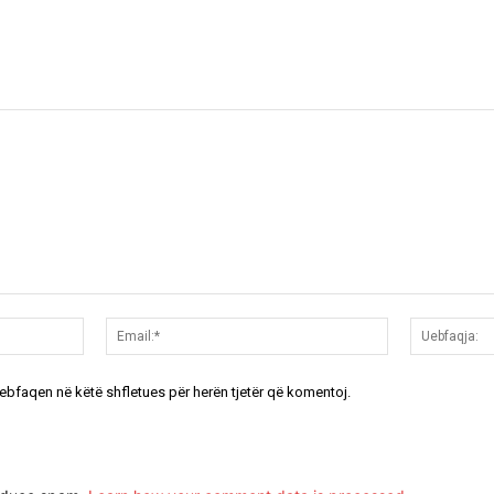
Emri:*
Email:*
uebfaqen në këtë shfletues për herën tjetër që komentoj.