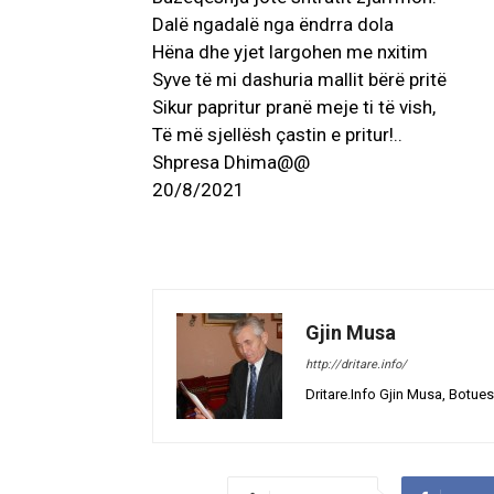
Dalë ngadalë nga ëndrra dola
Hëna dhe yjet largohen me nxitim
Syve të mi dashuria mallit bërë pritë
Sikur papritur pranë meje ti të vish,
Të më sjellësh çastin e pritur!..
Shpresa Dhima@@
20/8/2021
Gjin Musa
http://dritare.info/
Dritare.Info Gjin Musa, Botues