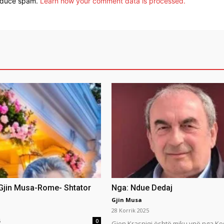
reduce spam.
Learn how your comment data is processed.
 Gjin Musa-Rome- Shtator
Nga: Ndue Dedaj
Gjin Musa
28 Korrik 2025
5
0
Gjon Krasniqi është miku ynë nga Ko