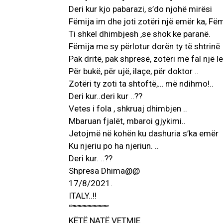
Deri kur kjo pabarazi, s’do njohë mirësi
Fëmija im dhe joti zotëri një emër ka, Fëm
Ti shkel dhimbjesh ,se shok ke paranë.
Fëmija me sy përlotur dorën ty të shtrinë
Pak dritë, pak shpresë, zotëri më fal një le
Për bukë, për ujë, ilaçe, për doktor ..
Zotëri ty zoti ta shtoftë,… më ndihmo!..
Deri kur..deri kur ..??
Vetes i fola , shkruaj dhimbjen ..
Mbaruan fjalët, mbaroi gjykimi..
Jetojmë në kohën ku dashuria s’ka emër
Ku njeriu po ha njeriun. ..
Deri kur. ..??
Shpresa Dhima@@
17/8/2021.
ITALY..!!
“”””””””””””””””
KËTË NATË VETMIE