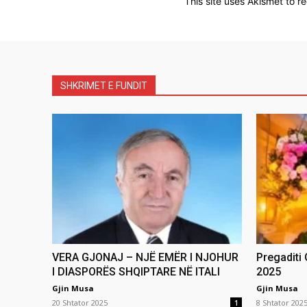
This site uses Akismet to 
SHKRIMET E FUNDIT
VERA GJONAJ – NJË EMËR I NJOHUR
Pregaditi
I DIASPORËS SHQIPTARE NË ITALI
2025
Gjin Musa
Gjin Musa
20 Shtator 2025
8 Shtator 202
1