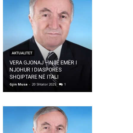
AKTUALITET
AKTUALITET
VERA GJONAJ – NJË EMËR I
NJOHUR I DIASPORËS
Pregaditi Gji
SHQIPTARE NË ITALI
Shtator 2025
Gjin Musa
-
20 Shtator 2025
1
Gjin Musa
-
8 Shtat