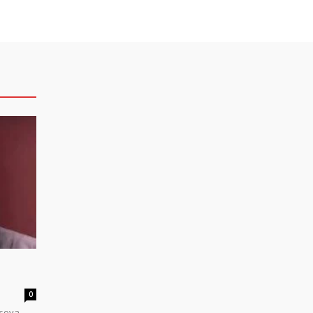
0
sova,