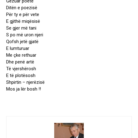
Gëzuar poete
Ditën e poezisë
Për ty e për vete
E gjithë miqësisë
Se gjer më tani
S po më uron njeri
Qofsh jetë gjatë
E lumturuar
Me çke rethuar
Dhe penë artë
Të vjershërosh
E të plotësosh
Shpirtin – njerëzisë
Mos ja lër bosh !!