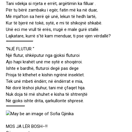
Tani vdekja si rrjeta e errët, argëtimin ka filluar .
Për tu bërë zambaku i egër, fatin më ka në duar,
Më mjafton sa herë që unë, lekun të hedh lartë,
Kur të bjerë në tokë, sytë, e mi të shikojnë shkabë.
Unë eci me vrull të erës, rrugë e male gurë stallë.
Lajkatare, kurrë s’të kam menduar, ti pse vjen vërdallë?
“””””””””””””””””””””””
“NJË FLUTUR “
Një flutur, shkëputur nga gjoksi fluturoi
Ajo hapi krahët unë me sytë e shoqëroi.
Ishte e bardhë, fluturoi degë pas dege
Prisja të kthehet e kishin ngrënë insektet.
Tek unë mbeti ëndërr, në ëndërrat e mia,
Në dorë lëshoi pluhur, tani më çfaqet hija.
Nuk doja të më shuhet e kisha të shtrenjtë
Në gjoks ishte drita, qarkullonte shpresë.
“”””””””””””””””
MOS JA LËR BOSH–!!