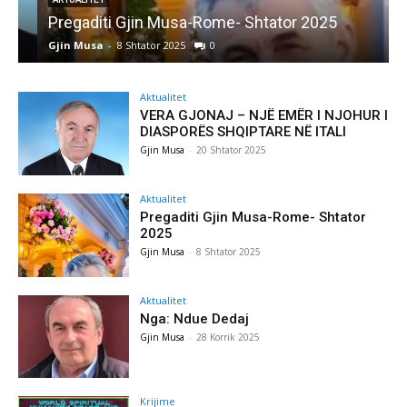
Pregaditi Gjin Musa-Rome- Shtator 2025
Gjin Musa
-
8 Shtator 2025
0
G
Aktualitet
VERA GJONAJ – NJË EMËR I NJOHUR I
DIASPORËS SHQIPTARE NË ITALI
Gjin Musa
-
20 Shtator 2025
Aktualitet
Pregaditi Gjin Musa-Rome- Shtator
2025
Gjin Musa
-
8 Shtator 2025
Aktualitet
Nga: Ndue Dedaj
Gjin Musa
-
28 Korrik 2025
Krijime