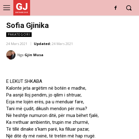
GJ
DRITARE E RE
Sofia Gjinika
PAKATEGORI
24 Mars 2021
Updated:
24 Mars 2021
Nga
Gjin Musa
E LEKUT SHKABA
Kalonte jeta argëtim në botën e madhe,
Pa asnjë lloj pendim, jo qilim i shtruar,
Ecja me lojën erës, pa u menduar fare,
Tani më çudit, dikush mendon për mua?
Në heshtje numuron ditë, për mua bëhet fjalë,
Ka rrethuar ambientin, trupin me zhurmë,
Të tillë dinake s’kam parë, ka filluar pazar,
Një ditë dy më nxinë, të tretën më hap rrugë.