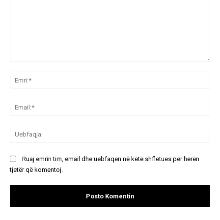
Koment:
Emr
Ema
Ue
Ruaj emrin tim, email dhe uebfaqen në këtë shfletues për herën
tjetër që komentoj.